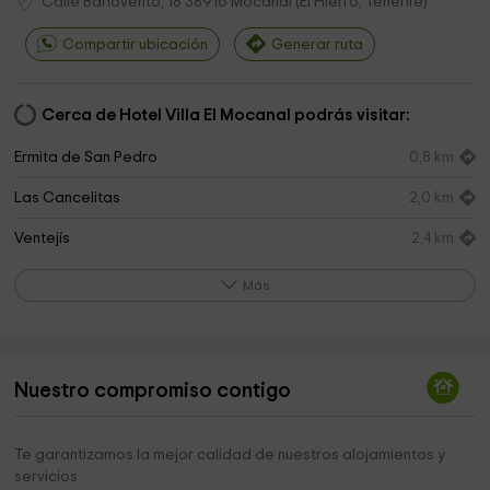
Calle Barlovento, 18
38916
Mocanal
(
El Hierro, Tenerife
)
Compartir ubicación
Generar ruta
Cerca de Hotel Villa El Mocanal podrás visitar:
Ermita de San Pedro
0,8 km
Las Cancelitas
2,0 km
Ventejís
2,4 km
Ermita de San Lázaro
2,6 km
Más
Nisdafe
2,8 km
Ermita de Santiago
2,8 km
Nuestro compromiso contigo
Fundación Virgen de los Reyes
3,0 km
Iglesia de Santa María de la Concepción
3,0 km
Te garantizamos la mejor calidad de nuestros alojamientos y
servicios
Iglesia de la Concepción
3,1 km