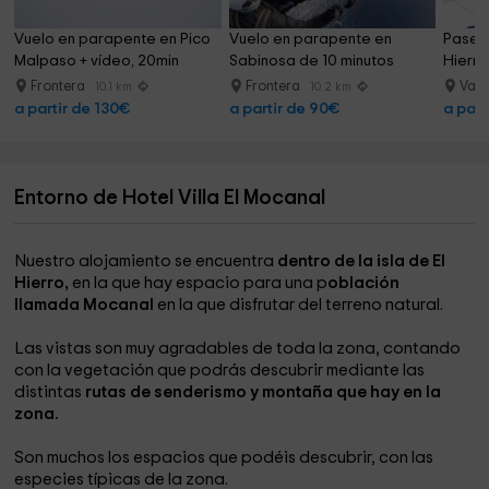
Vuelo en parapente en Pico 
Vuelo en parapente en 
Paseo 
Malpaso + vídeo, 20min
Sabinosa de 10 minutos
Hierro
Frontera
Frontera
Valv
10.1 km
10.2 km
a partir de 130€
a partir de 90€
a part
Entorno de Hotel Villa El Mocanal
Nuestro alojamiento se encuentra
dentro de la isla de El
Hierro,
en la que hay espacio para una p
oblación
llamada Mocanal
en la que disfrutar del terreno natural.
Las vistas son muy agradables de toda la zona, contando
con la vegetación que podrás descubrir mediante las
distintas
rutas de senderismo y montaña que hay en la
zona.
Son muchos los espacios que podéis descubrir, con las
especies típicas de la zona.