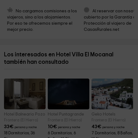
Iglesia De La Sagrada Familia
3,8 km
No cargamos comisiones a los 
Al reservar con nosotr
viajeros, sino a los alojamientos. 
cubierto por la Garantía de
Ermita de la Virgen de la Peña
4,4 km
Por eso te ofrecemos siempre el 
Protección al viajero de 
mejor precio.
CasasRurales.net
Roques de Salmor
5,3 km
El Hierro Airport
5,5 km
Los interesados en Hotel Villa El Mocanal
Senderola Maceta Punta grade
7,5 km
también han consultado
Ermita de la Caridad
7,6 km
Hotel Balneario Pozo de la Salud
Hotel Puntagrande
Geko Hotels
Frontera (El Hierro)
Frontera (El Hierro)
Frontera (El Hierro)
33
€
10
€
43
€
persona y noche
persona y noche
persona y noche
18 Dormitorios, 36
6 Dormitorios, 6
7 Dormitorios, 8 Baños,