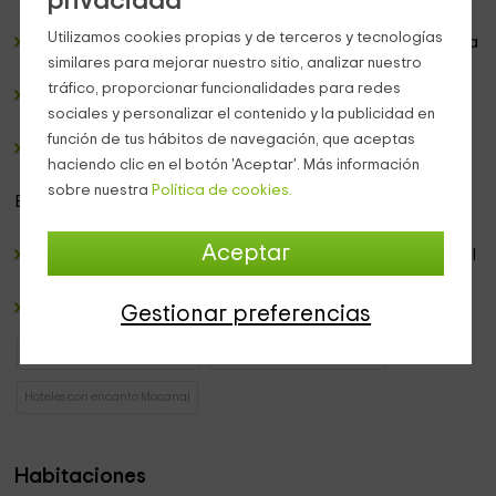
privacidad
Utilizamos cookies propias y de terceros y tecnologías
Una recepción
donde atenderemos a cualquier pregunta
similares para mejorar nuestro sitio, analizar nuestro
que tengas.
tráfico, proporcionar funcionalidades para redes
Un salón amplio y equipado
con sillones que se orientan
sociales y personalizar el contenido y la publicidad en
hacia la
televisión de plasma.
función de tus hábitos de navegación, que aceptas
Un restaurante
con mesas para comer.
haciendo clic en el botón 'Aceptar'. Más información
sobre nuestra
Política de cookies.
En el
exterior
:
Aceptar
Una
terraza con mesas,
abierta a las zonas naturales del
entorno.
Una piscina amplia
donde darse un chapuzón.
Gestionar preferencias
Hoteles con encanto Canarias
Hoteles con encanto El Hierro
Hoteles con encanto Mocanal
Habitaciones