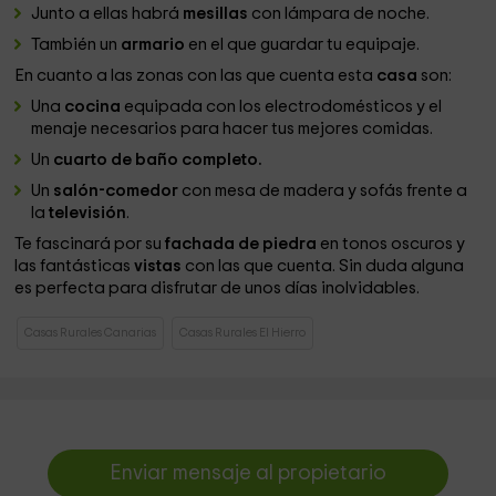
Junto a ellas habrá
mesillas
con lámpara de noche.
También un
armario
en el que guardar tu equipaje.
En cuanto a las zonas con las que cuenta esta
casa
son:
Una
cocina
equipada con los electrodomésticos y el
menaje necesarios para hacer tus mejores comidas.
Un
cuarto de baño completo.
Un
salón-comedor
con mesa de madera y sofás frente a
la
televisión
.
Te fascinará por su
fachada de piedra
en tonos oscuros y
las fantásticas
vistas
con las que cuenta. Sin duda alguna
es perfecta para disfrutar de unos días inolvidables.
Casas Rurales Canarias
Casas Rurales El Hierro
Enviar mensaje al propietario