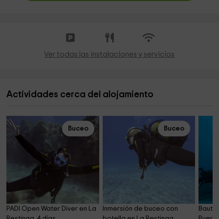
Ver todas las instalaciones y servicios
Actividades cerca del alojamiento
Buceo
Buceo
PADI Open Water Diver en La 
Inmersión de buceo con 
Bautis
Restinga, 4 días
botella en La Restinga
Puerto