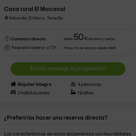
Casa rural El Mocanal
Valverde, El Hierro, Tenerife
50
€
Contacto directo
desde
persona y noche
Respuesta superior a 72h
Precio fin de semana desde 400€
Enviar mensaje al propietario
Alquiler íntegro
4
personas
2
habitaciones
1
baños
¿Preferirías hacer una reserva directa?
Las características de estos alojamientos son muy similares.