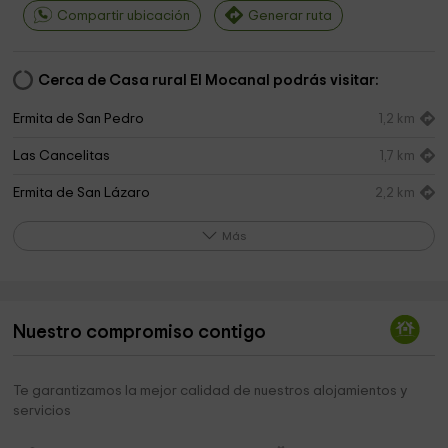
Compartir ubicación
Generar ruta
Cerca de Casa rural El Mocanal podrás visitar:
Ermita de San Pedro
1,2 km
Las Cancelitas
1,7 km
Ermita de San Lázaro
2,2 km
Ventejís
2,4 km
Más
Ermita de Santiago
2,5 km
Fundación Virgen de los Reyes
2,7 km
Nuestro compromiso contigo
Iglesia de Santa María de la Concepción
2,7 km
Iglesia de la Concepción
2,8 km
Te garantizamos la mejor calidad de nuestros alojamientos y
servicios
Nisdafe
3,1 km