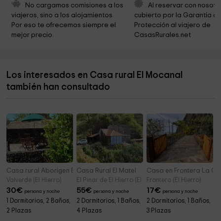
Iglesia De La Sagrada Familia
3,8 km
No cargamos comisiones a los 
Al reservar con nosotr
viajeros, sino a los alojamientos. 
cubierto por la Garantía de
Ermita de la Virgen de la Peña
4,7 km
Por eso te ofrecemos siempre el 
Protección al viajero de 
mejor precio.
CasasRurales.net
El Hierro Airport
5,1 km
Roques de Salmor
5,7 km
Los interesados en Casa rural El Mocanal
Ermita de la Caridad
7,8 km
también han consultado
Senderola Maceta Punta grade
7,9 km
Casa rural Aborigen Bimbache
Casa Rural El Matel
Casa en Frontera La G
Valverde (El Hierro)
El Pinar de El Hierro (El Hierro)
Frontera (El Hierro)
30
€
55
€
17
€
persona y noche
persona y noche
persona y noche
1 Dormitorios, 2 Baños,
2 Dormitorios, 1 Baños,
2 Dormitorios, 1 Baños,
2 Plazas
4 Plazas
3 Plazas