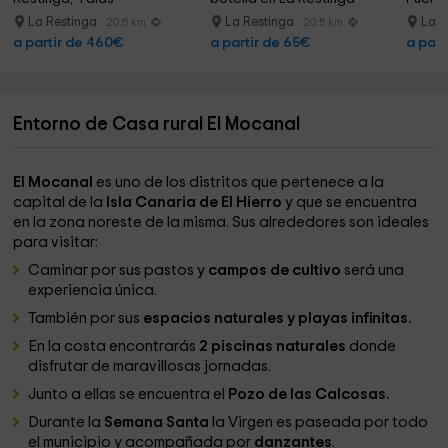
La Restinga
La Restinga
La R
20.5 km
20.5 km
a partir de 460€
a partir de 65€
a part
Entorno de Casa rural El Mocanal
El Mocanal
es uno de los distritos que pertenece a la
capital de la
Isla Canaria de El Hierro
y que se encuentra
en la zona noreste de la misma. Sus alrededores son ideales
para visitar:
Caminar por sus pastos y
campos de cultivo
será una
experiencia única.
También por sus
espacios naturales y playas infinitas.
En la costa encontrarás
2 piscinas naturales
donde
disfrutar de maravillosas jornadas.
Junto a ellas se encuentra el
Pozo de las Calcosas.
Durante la
Semana Santa
la Virgen es paseada por todo
el municipio y acompañada por
danzantes
.