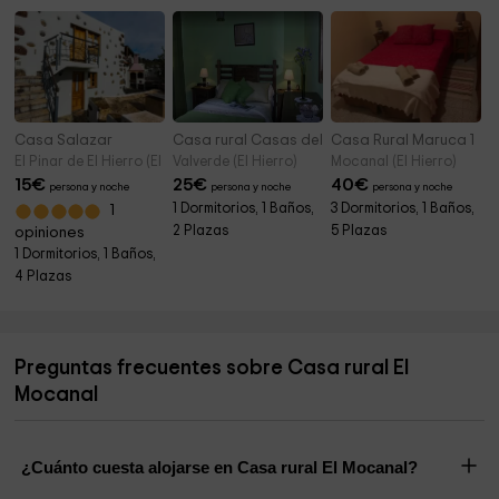
Casa Salazar
Casa rural Casas del Monte
Casa Rural Maruca 1
El Pinar de El Hierro (El Hierro)
Valverde (El Hierro)
Mocanal (El Hierro)
15
€
25
€
40
€
persona y noche
persona y noche
persona y noche
1 Dormitorios, 1 Baños,
3 Dormitorios, 1 Baños,
1
2 Plazas
5 Plazas
opiniones
1 Dormitorios, 1 Baños,
4 Plazas
Preguntas frecuentes sobre Casa rural El
Mocanal
¿Cuánto cuesta alojarse en Casa rural El Mocanal?