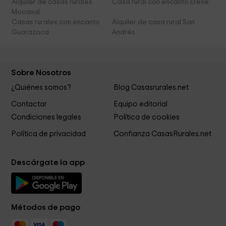
Alquiler de casas rurales
Casa rural con encanto Erese
Mocanal
Casas rurales con encanto
Alquiler de casa rural San
Guarazoca
Andrés
Sobre Nosotros
¿Quiénes somos?
Blog Casasrurales.net
Contactar
Equipo editorial
Condiciones legales
Política de cookies
Política de privacidad
Confianza CasasRurales.net
Descárgate la app
Métodos de pago