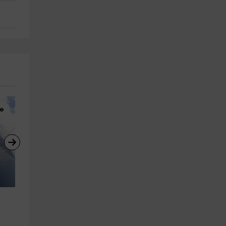
te
Buceo
Paseos en Barco
Bautismo de buceo en Puerto 
Paseo en Velero Isla El Hierro
de La Restinga, 3h
10 12 horas Snorkel
La Restinga
Valverde
20.7 km
2.7 km
a partir de 70€
a partir de 135€