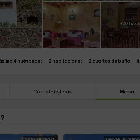
+20 fotos
ximo 4 huéspedes
2 habitaciones
2 cuartos de baño
4
Características
Mapa
a?
¡Sólo 7€ más!
¡Desde 1€ meno