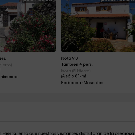
rs.
Nota 9.0
También 4 pers.
Hierro)
!
Isora (El Hierro)
¡A sólo 8.1km!
Chimenea
Barbacoa · Mascotas
El Hierro
, en la que nuestros visitantes disfrutarán de la preciosa