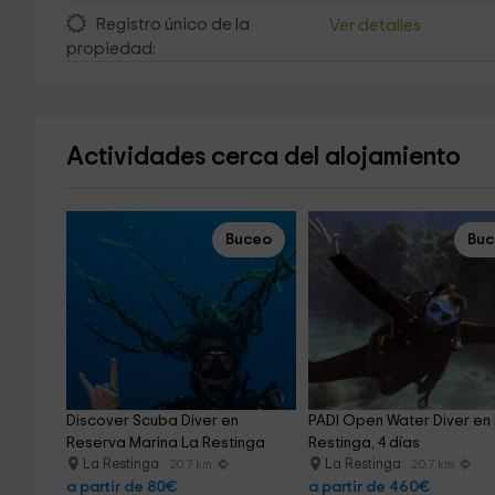
Registro único de la
Ver detalles
propiedad:
Actividades cerca del alojamiento
Buceo
Bu
Discover Scuba Diver en 
PADI Open Water Diver en 
Reserva Marina La Restinga
Restinga, 4 días
La Restinga
La Restinga
20.7 km
20.7 km
a partir de 80€
a partir de 460€