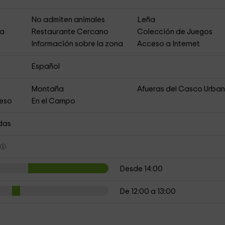
No admiten animales
Leña
ja
Restaurante Cercano
Colección de Juegos
Información sobre la zona
Acceso a Internet
Español
Montaña
Afueras del Casco Urba
ceso
En el Campo
das
s
Desde 14:00
De 12:00 a 13:00