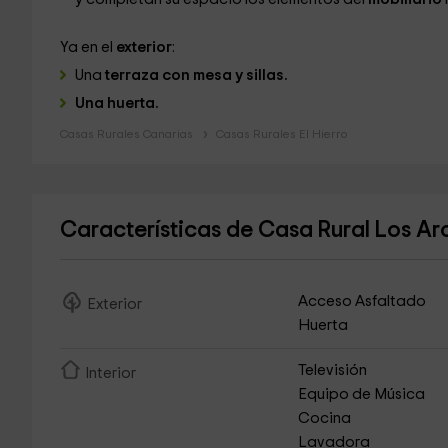
Ya en el
exterior
:
Una
terraza con mesa y sillas.
Una huerta.
Casas Rurales Canarias
Casas Rurales El Hierro
Características de Casa Rural Los A
Acceso Asfaltado
Exterior
Huerta
Televisión
Interior
Equipo de Música
Cocina
Lavadora