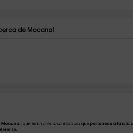
 cerca de Mocanal
e Mocanal,
que es un precioso espacio que
pertenece a la isla d
iferente.