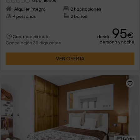
0 opiniones
Alquiler íntegro
2 habitaciones
4 personas
2 baños
95
€
desde
Contacto directo
persona y noche
Cancelación 30 días antes
VER OFERTA
13 Fotos