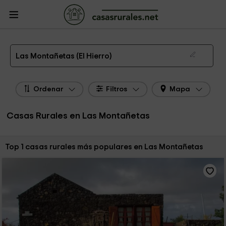
CasasRurales.net
Casas Rurales
Casas Rurales Canarias
Casas Rurales El
Hierro
Casas Rurales Las Montañetas
Las 1 mejores casas rurales en Las Montañetas de 2026
Las Montañetas (El Hierro)
Ordenar
Filtros
Mapa
Casas Rurales en Las Montañetas
Ordenar por:
Top 1 casas rurales más populares en Las Montañetas