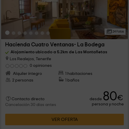
24 Fotos
Hacienda Cuatro Ventanas- La Bodega
Alojamiento ubicado a 5.2km de Las Montañetas
Los Realejos, Tenerife
0 opiniones
Alquiler íntegro
1 habitaciones
2 personas
1 baños
80
€
desde
Contacto directo
persona y noche
Cancelación 30 días antes
VER OFERTA