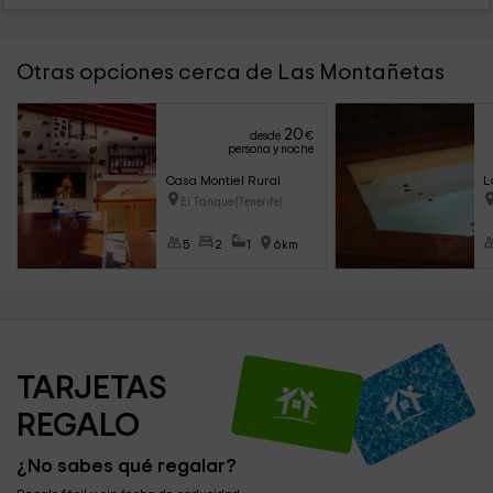
Otras opciones cerca de Las Montañetas
20
desde
€
persona y noche
Casa Montiel Rural
L
El Tanque (Tenerife)
5
2
1
6km
TARJETAS 
REGALO
¿No sabes qué regalar?