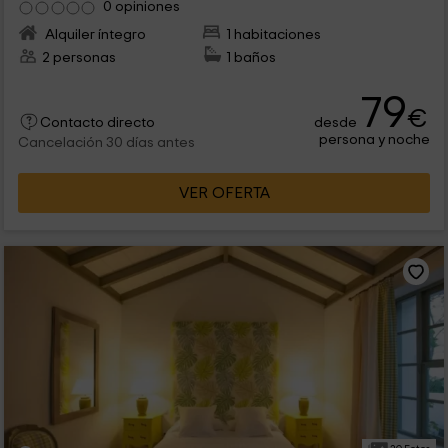
0 opiniones
Alquiler íntegro
1 habitaciones
2 personas
1 baños
79
€
desde
Contacto directo
persona y noche
Cancelación 30 días antes
VER OFERTA