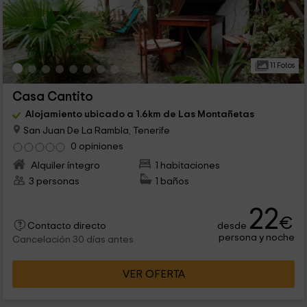
11 Fotos
Casa Cantito
Alojamiento ubicado a 1.6km de Las Montañetas
San Juan De La Rambla, Tenerife
0 opiniones
Alquiler íntegro
1 habitaciones
3 personas
1 baños
22
€
desde
Contacto directo
persona y noche
Cancelación 30 días antes
VER OFERTA