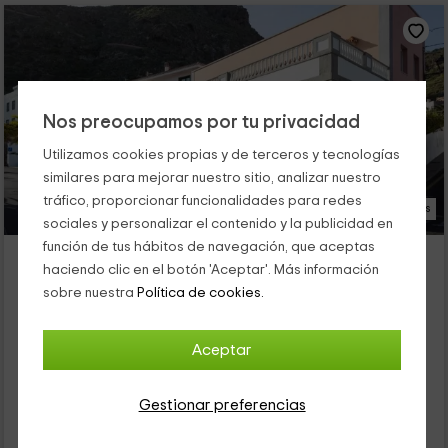
Nos preocupamos por tu privacidad
Utilizamos cookies propias y de terceros y tecnologías
similares para mejorar nuestro sitio, analizar nuestro
tráfico, proporcionar funcionalidades para redes
22 Fotos
sociales y personalizar el contenido y la publicidad en
función de tus hábitos de navegación, que aceptas
El Hostal del Cubo
haciendo clic en el botón 'Aceptar'. Más información
Alojamiento ubicado a 1.8km de Las Montañetas
sobre nuestra
Política de cookies.
San Juan De La Rambla, Tenerife
0 opiniones
Aceptar
Por habitaciones
5 habitaciones
15 personas
4 baños
Gestionar preferencias
22
€
Reserva inmediata
desde