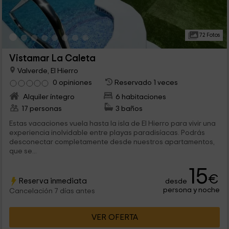
72 Fotos
Vistamar La Caleta
Valverde, El Hierro
0 opiniones
Reservado 1 veces
Alquiler íntegro
6 habitaciones
17 personas
3 baños
Estas vacaciones vuela hasta la isla de El Hierro para vivir una
experiencia inolvidable entre playas paradisíacas. Podrás
desconectar completamente desde nuestros apartamentos,
que se...
15
€
Reserva inmediata
desde
persona y noche
Cancelación 7 días antes
VER OFERTA