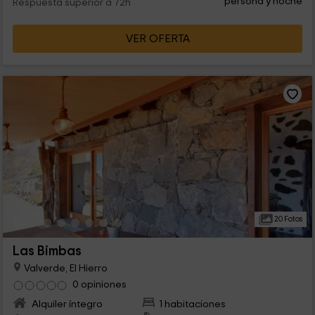
persona y noche
Respuesta superior a 72h
VER OFERTA
20 Fotos
Las Bimbas
Valverde, El Hierro
0 opiniones
Alquiler íntegro
1 habitaciones