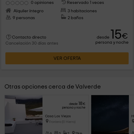
0 opiniones
Reservado 1 veces
Alquiler íntegro
3 habitaciones
9 personas
2 baños
15
€
desde
Contacto directo
persona y noche
Cancelación 30 días antes
VER OFERTA
Otras opciones cerca de Valverde
18
desde
€
persona y noche
Casa Los Viejos
H
Frontera (El Hierro)
6
3
2
11km