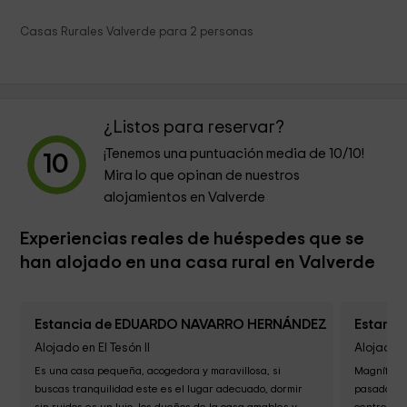
Casas Rurales Valverde para 2 personas
¿Listos para reservar?
¡Tenemos una puntuación media de
10
/10!
10
Mira lo que opinan de nuestros
alojamientos en Valverde
Experiencias reales de huéspedes que se
han alojado en una casa rural en Valverde
Estancia de EDUARDO NAVARRO HERNÁNDEZ
Estanci
Alojado en El Tesón II
Alojado en
Es una casa pequeña, acogedora y maravillosa, si 
Magnífico 
buscas tranquilidad este es el lugar adecuado, dormir 
pasado gen