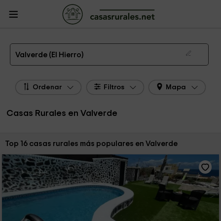
CasasRurales.net
Casas Rurales
Casas Rurales Canarias
Casas Rurales El
Hierro
Casas Rurales Valverde
Las 16 mejores casas rurales en Valverde de 2026
Valverde (El Hierro)
Ordenar
Filtros
Mapa
Casas Rurales en Valverde
Ordenar por:
Top 16 casas rurales más populares en Valverde