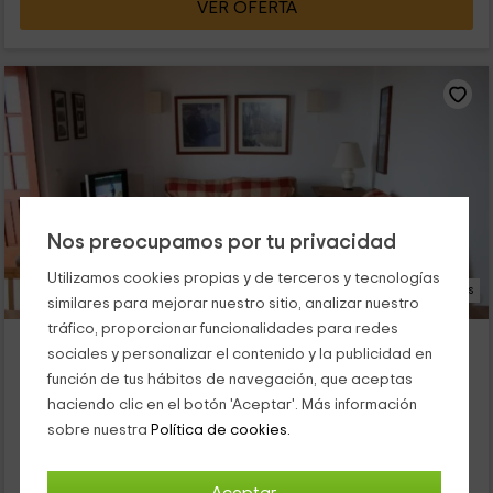
VER OFERTA
Nos preocupamos por tu privacidad
Utilizamos cookies propias y de terceros y tecnologías
11 Fotos
similares para mejorar nuestro sitio, analizar nuestro
tráfico, proporcionar funcionalidades para redes
Casa rural La Era
sociales y personalizar el contenido y la publicidad en
Valverde, El Hierro
función de tus hábitos de navegación, que aceptas
0 opiniones
Reservado 2 veces
haciendo clic en el botón 'Aceptar'. Más información
Alquiler íntegro
2 habitaciones
sobre nuestra
Política de cookies.
4 personas
1 baños
Esta acogedora casa rural se encuentra situada en el