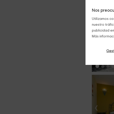
Nos preocu
Utilizamos co
nuestro tráfi
publicidad en
Más informac
‹
Gest
‹