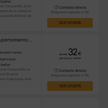
5 baños
en Caracenilla, en la
Contacto directo
 parte de la comarca
Respuesta superior a 72h
se puede disfrutar de
VER OFERTA
El Mirador del Otero- Apartamento Girasol
32
ervado 1 veces
€
desde
persona y noche
4 personas
1 baños
da en Caracenilla, un
Contacto directo
 la Alcarria
Respuesta superior a 72h
ara 4 personas, este
VER OFERTA