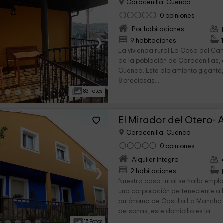
Caracenilla, Cuenca
0 opiniones
Por habitaciones
›
9 habitaciones
La vivienda rural La Casa del Can
de la población de Caracenillas, 
Cuenca. Este alojamiento gigante, 
8 preciosas...
83 Fotos
Caracenilla, Cuenca
0 opiniones
Alquiler íntegro
›
2 habitaciones
Nuestra casa rural se halla empl
una corporación perteneciente a
autónoma de Castilla La Mancha.
personas, este domicilio es la...
15 Fotos