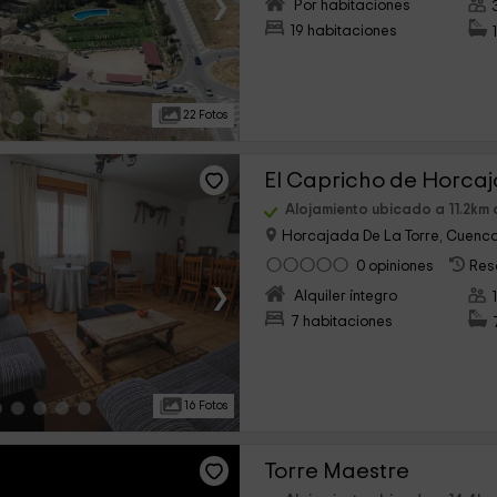
›
Por habitaciones
19 habitaciones
22 Fotos
El Capricho de Horca
Alojamiento ubicado a 11.2km 
Horcajada De La Torre, Cuenc
0 opiniones
Res
›
Alquiler íntegro
7 habitaciones
16 Fotos
Torre Maestre