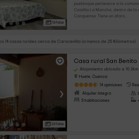
puebloque pertenece a la comun
Castilla La Mancha, dentro de la
Conquense. Tiene un aforo...
13 Fotos
s 14 casas rurales cerca de Caracenilla (a menos de 25 Kilómetros)
Casa rural San Benito
Alojamiento ubicado a 10.3km
Huete, Cuenca
14 opiniones
Res
›
Alquiler íntegro
5 habitaciones
23 Fotos