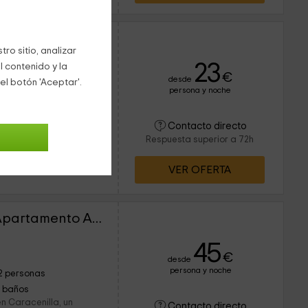
El Mirador del Otero- Apartamento Cerezo
ro sitio, analizar
23
l contenido y la
€
desde
el botón 'Aceptar'.
persona y noche
6 personas
1 baños
da en Caracenilla, un
Contacto directo
a comunidad autónoma
Respuesta superior a 72h
olumen para 6 personas,
VER OFERTA
El Mirador del Otero- Apartamento Azafrán
45
€
desde
persona y noche
2 personas
1 baños
n Caracenilla, un
Contacto directo