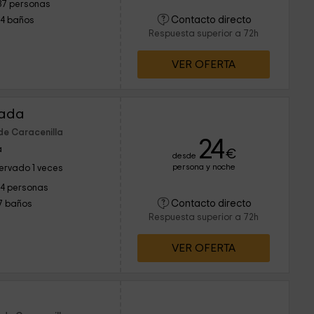
37 personas
Contacto directo
14 baños
Respuesta superior a 72h
VER OFERTA
jada
de Caracenilla
24
a
€
desde
persona y noche
ervado 1 veces
14 personas
Contacto directo
7 baños
Respuesta superior a 72h
VER OFERTA