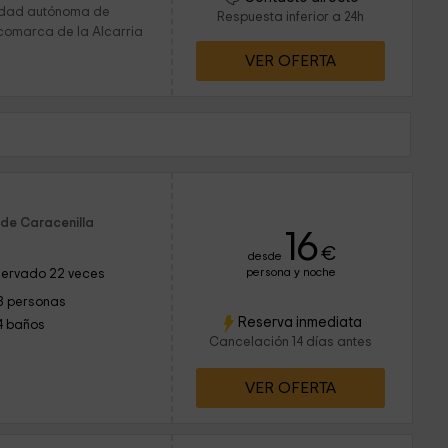
idad autónoma de
Respuesta inferior a 24h
 comarca de la Alcarria
VER OFERTA
 de Caracenilla
16
€
desde
persona y noche
ervado 22 veces
8 personas
Reserva inmediata
4 baños
Cancelación 14 días antes
VER OFERTA