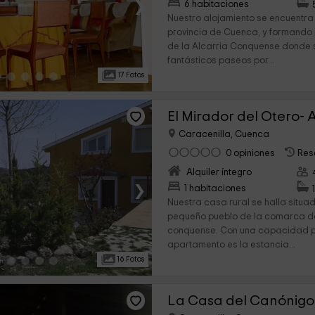
›
6 habitaciones
Nuestro alojamiento se encuentra 
provincia de Cuenca, y formando
de la Alcarria Conquense donde 
fantásticos paseos por...
17 Fotos
Caracenilla, Cuenca
0 opiniones
Res
Alquiler íntegro
›
1 habitaciones
Nuestra casa rural se halla situa
pequeño pueblo de la comarca de
conquense. Con una capacidad p
apartamento es la estancia...
16 Fotos
La Casa del Canónigo