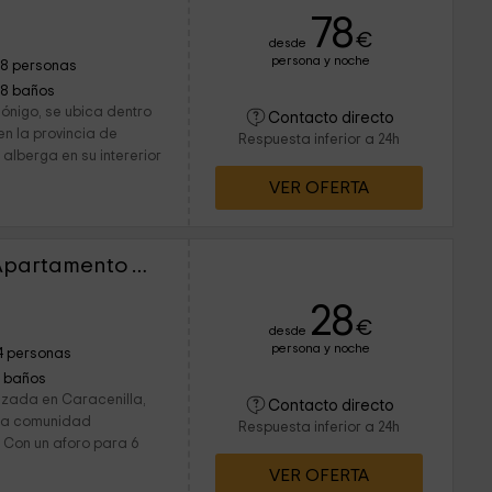
78
€
desde
persona y noche
18 personas
18 baños
ónigo, se ubica dentro
Contacto directo
en la provincia de
Respuesta inferior a 24h
alberga en su intererior
VER OFERTA
El Mirador del Otero- Apartamento Olivo
28
€
desde
persona y noche
4 personas
1 baños
azada en Caracenilla,
Contacto directo
 la comunidad
Respuesta inferior a 24h
 Con un aforo para 6
VER OFERTA