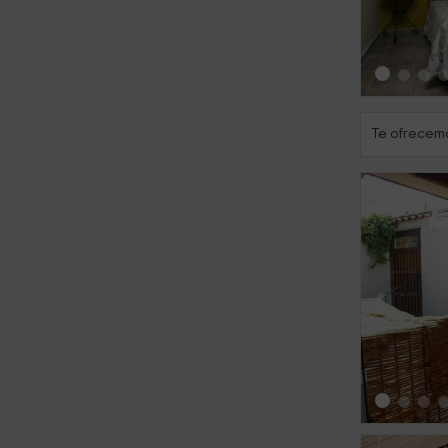
Te ofrecemo
‹