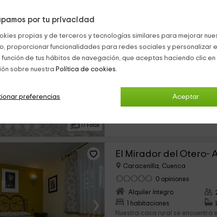
pamos por tu privacidad
okies propias y de terceros y tecnologías similares para mejorar nuest
Caracenilla, Cuenca
co, proporcionar funcionalidades para redes sociales y personalizar e
0 opiniones
 función de tus hábitos de navegación, que aceptas haciendo clic en 
Alquiler íntegro
ión sobre nuestra
Política de cookies.
›
3 habitaciones
Nuestra casa rural se halla ubica
ionar preferencias
Aceptar
consistorio correspondiente a l
de Castilla La Mancha. Con un v
puede...
17 Fotos
Caracenilla, Cuenca
0 opiniones
Alquiler íntegro
›
1 habitaciones
Nuestra casa rural se encuentra e