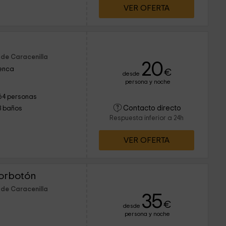
VER OFERTA
 de Caracenilla
20
uenca
€
desde
persona y noche
64 personas
Contacto directo
3 baños
Respuesta inferior a 24h
VER OFERTA
Borbotón
 de Caracenilla
35
€
desde
persona y noche