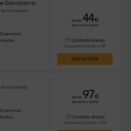
e Garcinarro
 de Caracenilla
44
€
desde
persona y noche
32 personas
Contacto directo
14 baños
Respuesta inferior a 24h
VER OFERTA
 de Caracenilla
97
€
desde
persona y noche
36 personas
Contacto directo
4 baños
Respuesta inferior a 24h