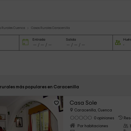
s Rurales Cuenca
Casas Rurales Caracenilla
Entrada
Salida
Hué
 rurales más populares en Caracenilla
Casa Sole
Caracenilla, Cuenca
0 opiniones
Res
Por habitaciones