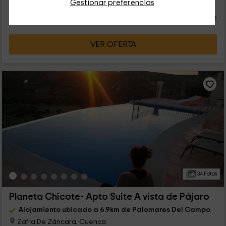
43
Gestionar preferencias
€
Reserva inmediata
desde
persona y noche
Cancelación 30 días antes
VER OFERTA
34 Fotos
Planeta Chicote- Apto Suite A vista de Pájaro
Alojamiento ubicado a 6.9km de Palomares Del Campo
Zafra De Záncara, Cuenca