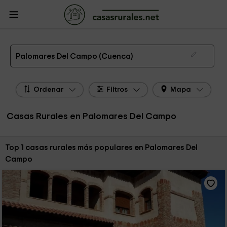
CasasRurales.net
Casas Rurales
Casas Rurales Castilla La Mancha
Casas
Rurales Cuenca
Casas Rurales Palomares Del Campo
Las 1 mejores casas rurales en Palomares Del Campo de 2026
Palomares Del Campo (Cuenca)
Ordenar
Filtros
Mapa
Casas Rurales en Palomares Del Campo
Ordenar por:
Top 1 casas rurales más populares en Palomares Del
Campo