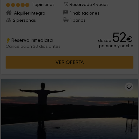
1 opiniones
Reservado 4 veces
Alquiler íntegro
1 habitaciones
2 personas
1 baños
52
€
Reserva inmediata
desde
persona y noche
Cancelación 30 días antes
VER OFERTA