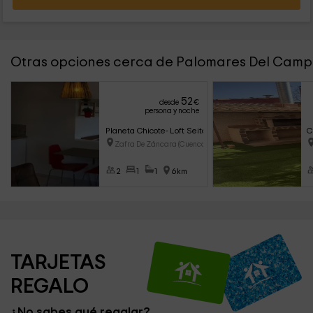
Otras opciones cerca de Palomares Del Cam
52
desde
€
persona y noche
Planeta Chicote- Loft Seitai
C
Zafra De Záncara (Cuenca)
2
1
1
6km
TARJETAS 
REGALO
¿No sabes qué regalar?