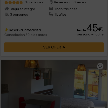
3 opiniones
Reservado 10 veces
Alquiler íntegro
1 habitaciones
3 personas
1 baños
45
€
Reserva inmediata
desde
persona y noche
Cancelación 30 días antes
VER OFERTA