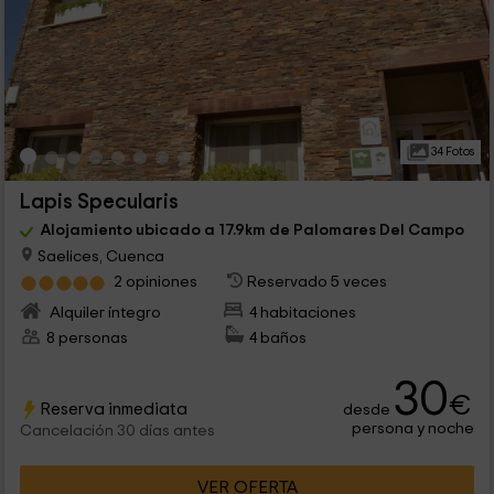
34 Fotos
Lapis Specularis
Alojamiento ubicado a 17.9km de Palomares Del Campo
Saelices, Cuenca
2 opiniones
Reservado 5 veces
Alquiler íntegro
4 habitaciones
8 personas
4 baños
30
€
Reserva inmediata
desde
persona y noche
Cancelación 30 días antes
VER OFERTA