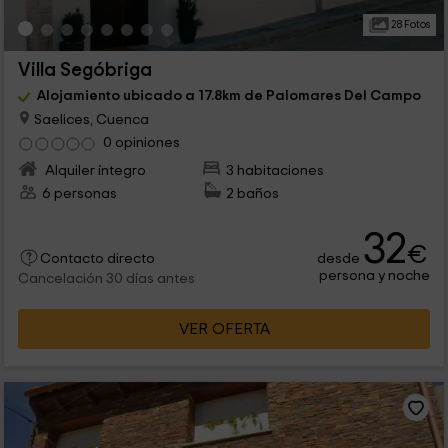
28 Fotos
Villa Segóbriga
Alojamiento ubicado a 17.8km de Palomares Del Campo
Saelices, Cuenca
0 opiniones
Alquiler íntegro
3 habitaciones
6 personas
2 baños
32
€
desde
Contacto directo
persona y noche
Cancelación 30 días antes
VER OFERTA