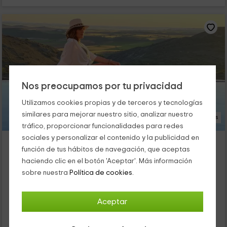
Nos preocupamos por tu privacidad
Utilizamos cookies propias y de terceros y tecnologías
similares para mejorar nuestro sitio, analizar nuestro
33 Fotos
tráfico, proporcionar funcionalidades para redes
sociales y personalizar el contenido y la publicidad en
Planeta Chicote- Loft Amapola
función de tus hábitos de navegación, que aceptas
Alojamiento ubicado a 6.9km de Palomares Del Campo
haciendo clic en el botón 'Aceptar'. Más información
Zafra De Záncara, Cuenca
sobre nuestra
Política de cookies.
1 opiniones
Reservado 3 veces
Alquiler íntegro
1 habitaciones
Aceptar
3 personas
1 baños