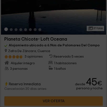
37 Fotos
Planeta Chicote- Loft Oceana
Alojamiento ubicado a 6.9km de Palomares Del Campo
Zafra De Záncara, Cuenca
3 opiniones
Reservado 5 veces
Alquiler íntegro
1 habitaciones
3 personas
1 baños
45
€
Reserva inmediata
desde
persona y noche
Cancelación 30 días antes
VER OFERTA