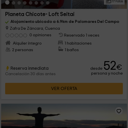
17 Fotos
Planeta Chicote- Loft Seitai
Alojamiento ubicado a 6.9km de Palomares Del Campo
Zafra De Záncara, Cuenca
0 opiniones
Reservado 1 veces
Alquiler íntegro
1 habitaciones
2 personas
1 baños
52
€
Reserva inmediata
desde
persona y noche
Cancelación 30 días antes
VER OFERTA