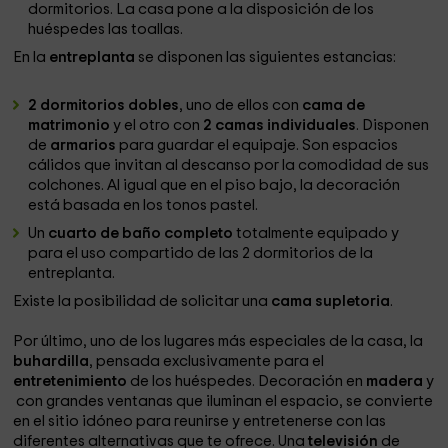
dormitorios. La casa pone a la disposición de los
huéspedes las toallas.
En la
entreplanta
se disponen las siguientes estancias:
2 dormitorios dobles
, uno de ellos con
cama de
matrimonio
y el otro con
2 camas individuales
. Disponen
de
armarios
para guardar el equipaje. Son espacios
cálidos que invitan al descanso por la comodidad de sus
colchones. Al igual que en el piso bajo, la decoración
está basada en los tonos pastel.
Un
cuarto de baño completo
totalmente equipado y
para el uso compartido de las 2 dormitorios de la
entreplanta.
Existe la posibilidad de solicitar una
cama supletoria
.
Por último, uno de los lugares más especiales de la casa, la
buhardilla
, pensada exclusivamente para el
entretenimiento
de los huéspedes. Decoración en
madera
y
con grandes ventanas que iluminan el espacio, se convierte
en el sitio idóneo para reunirse y entretenerse con las
diferentes alternativas que te ofrece. Una
televisión
de