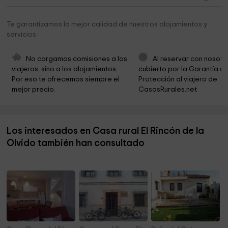
cerro. don fermín caballero Garden
7,4 km
Te garantizamos la mejor calidad de nuestros alojamientos y
servicios
Eco Fertilizantes Compost S.L
8,4 km
City Council Barajas de Melo
8,8 km
No cargamos comisiones a los 
Al reservar con nosotr
viajeros, sino a los alojamientos. 
cubierto por la Garantía de
Ermita De Los Abuelillos
9,6 km
Por eso te ofrecemos siempre el 
Protección al viajero de 
mejor precio.
CasasRurales.net
Parque
9,8 km
Ermita del Llano del Socorro
9,9 km
Los interesados en Casa rural El Rincón de la
Parroquia de Nuestra Señora de la Asunción
10,0 km
Olvido también han consultado
Parque Juan de Goyeneche
10,0 km