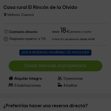
Casa rural El Rincón de la Olvido
Vellisca, Cuenca
18
€
Contacto directo
desde
persona y noche
Respuesta superior a 72h
Precio fin de semana desde 460€
¡10% SI RESERVAS UN MÍNIMO DE 4 NOCHES!
Enviar mensaje al propietario
Alquiler íntegro
11
personas
5
habitaciones
4
baños
¿Preferirías hacer una reserva directa?