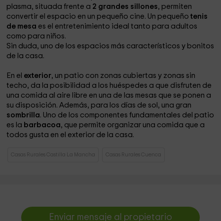
plasma, situada frente a
2 grandes sillones
, permiten
convertir el espacio en un pequeño cine. Un pequeño
tenis
de mesa
es el entretenimiento ideal tanto para adultos
como para niños.
Sin duda, uno de los espacios más característicos y bonitos
de la casa.
En el
exterior
, un patio con zonas cubiertas y zonas sin
techo, da la posibilidad a los huéspedes a que disfruten de
una comida al aire libre en una de las mesas que se ponen a
su disposición. Además, para los días de sol, una gran
sombrilla
. Uno de los componentes fundamentales del patio
es la
barbacoa
, que permite organizar una comida que a
todos gusta en el exterior de la casa.
Casas Rurales Castilla La Mancha
Casas Rurales Cuenca
Enviar mensaje al propietario