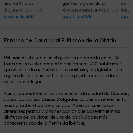
nivel K3 3 horas
gymkhana y comida en 
del Inf
Cuenca
Buendia
Valdecomenas De Abajo
Bue
26.9 km
27.0 km
a partir de 50€
a partir de 28€
a part
Entorno de Casa rural El Rincón de la Olvido
Vellisca
es el pueblo en el que está ubicada la casa. Se
trata de un pueblo pequeño con apenas 200 habitantes
que viven de la agricultura. Las
ermitas y las iglesias
son
alguno de los monumentos que se pueden ver si se da un
paseo por el lugar.
A unos pocos kilómetros se encuentra la ciudad de
Cuenca
,
conocida por sus
Casas Colgadas
ya que son el elemento
más característico de la cuidad. Además, cuenta con
diferentes plazas y jardines por los que pasear mientras
disfrutas de las vistas de una de las ciudades más
características de la Península Ibérica.