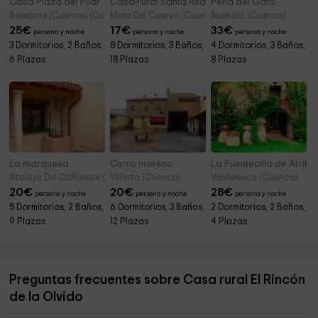
Casa Plaza del Pilar
Casa-rural Santa Rita
Peña del Gato
Belmonte (Cuenca) (Cuenca)
Mota Del Cuervo (Cuenca)
Buendia (Cuenca)
25
€
17
€
33
€
persona y noche
persona y noche
persona y noche
3 Dormitorios, 2 Baños,
8 Dormitorios, 3 Baños,
4 Dormitorios, 3 Baños,
6 Plazas
18 Plazas
8 Plazas
La marquesa
Cerro moreno
La Puentecilla de Arriba
Atalaya Del Cañavate (Cuenca)
Villarta (Cuenca)
Valdemeca (Cuenca)
20
€
20
€
28
€
persona y noche
persona y noche
persona y noche
5 Dormitorios, 2 Baños,
6 Dormitorios, 3 Baños,
2 Dormitorios, 2 Baños,
9 Plazas
12 Plazas
4 Plazas
Preguntas frecuentes sobre Casa rural El Rincón
de la Olvido