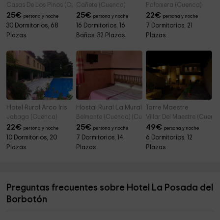
Casas De Los Pinos (Cuenca)
Cañete (Cuenca)
Palomera (Cuenca)
25
€
25
€
22
€
persona y noche
persona y noche
persona y noche
30 Dormitorios, 68
16 Dormitorios, 16
7 Dormitorios, 21
Plazas
Baños, 32 Plazas
Plazas
Hotel Rural Arco Iris
Hostal Rural La Muralla
Torre Maestre
Jabaga (Cuenca)
Belmonte (Cuenca) (Cuenca)
Villar Del Maestre (Cuenc
22
€
25
€
49
€
persona y noche
persona y noche
persona y noche
10 Dormitorios, 20
7 Dormitorios, 14
6 Dormitorios, 12
Plazas
Plazas
Plazas
Preguntas frecuentes sobre Hotel La Posada del
Borbotón