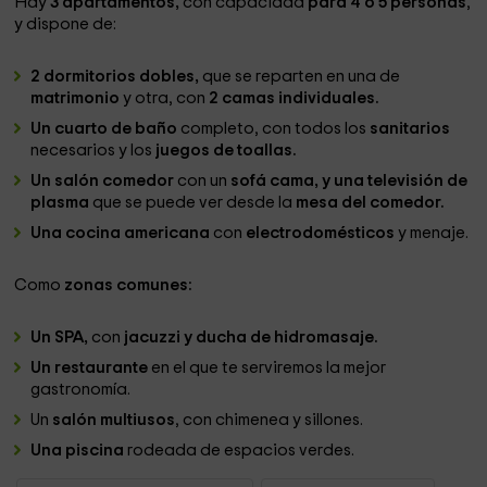
Hay
3 apartamentos,
con capacidad
para 4 o 5 personas
,
y dispone de:
2 dormitorios dobles,
que se reparten en una de
matrimonio
y otra, con
2 camas individuales.
Un cuarto de baño
completo, con todos los
sanitarios
necesarios y los
juegos de toallas.
Un salón comedor
con un
sofá cama, y una televisión de
plasma
que se puede ver desde la
mesa del comedor.
Una cocina americana
con
electrodomésticos
y menaje.
Como
zonas comunes:
Un SPA,
con
jacuzzi y ducha de hidromasaje.
Un restaurante
en el que te serviremos la mejor
gastronomía.
Un
salón multiusos
, con chimenea y sillones.
Una piscina
rodeada de espacios verdes.