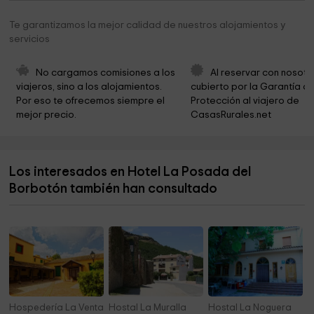
Torre del Reloj. Arco de Almazán.
1,6 km
Te garantizamos la mejor calidad de nuestros alojamientos y
servicios
Casa Palacio de los Amoraga
1,7 km
Museo Etnográfico
1,7 km
No cargamos comisiones a los 
Al reservar con nosotr
viajeros, sino a los alojamientos. 
cubierto por la Garantía de
Museo Etnologico
1,7 km
Por eso te ofrecemos siempre el 
Protección al viajero de 
mejor precio.
CasasRurales.net
Museo de Arte Moderno "Florencio de la Fuente"
1,7 km
Museum of Sacred Art
1,7 km
Los interesados en Hotel La Posada del
Iglesia del Monasterio de Nuestra Señora de la
1,7 km
Merced
Borbotón también han consultado
Monasterio de Santo Domingo
1,8 km
Hospedería La Venta
Hostal La Muralla
Hostal La Noguera