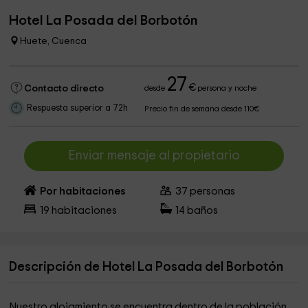
Hotel La Posada del Borbotón
Huete, Cuenca
27
€
Contacto directo
desde
persona y noche
Respuesta superior a 72h
Precio fin de semana desde 110€
Enviar mensaje al propietario
Por habitaciones
37
personas
19
habitaciones
14
baños
Descripción de Hotel La Posada del Borbotón
Nuestro alojamiento se encuentra dentro de la población