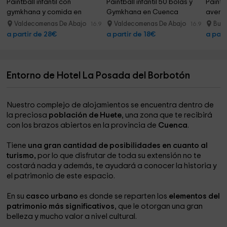
Paintball infantil con 
Paintball infantil 50 bolas y 
Paintba
gymkhana y comida en 
Gymkhana en Cuenca
avent
Cuenca
Valdecomenas De Abajo
Valdecomenas De Abajo
Bue
16.9 km
16.9 km
a partir de 28€
a partir de 18€
a part
Entorno de Hotel La Posada del Borbotón
Nuestro complejo de alojamientos se encuentra dentro de
la preciosa
población de Huete
, una zona que te recibirá
con los brazos abiertos en la provincia de
Cuenca
.
Tiene
una gran cantidad de posibilidades en cuanto al
turismo,
por lo que disfrutar de toda su extensión no te
costará nada y además, te ayudará a conocer la historia y
el patrimonio de este espacio.
En su
casco urbano
es donde se reparten los
elementos del
patrimonio más significativos
, que le otorgan una gran
belleza y mucho valor a nivel cultural.