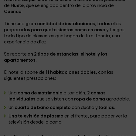
de
Huete
, que se engloba dentro de la provincia de
Cuenca
.
Tiene una
gran cantidad de instalaciones
, todas ellas
preparadas
para que te sientas como en casa
y tengas
todo tipo de elementos que hagan de tu estancia, una
experiencia de diez.
Se reparte e
n 2 tipos de estancias: el hotel y los
apartamentos.
El hotel dispone de
11 habitaciones dobles,
con las
siguientes prestaciones:
Una
cama de matrimonio
o también,
2 camas
individuales
que se visten con
ropa de cama
agradable.
Un
cuarto de baño completo
con ducha y
toallas
.
Una televisión de plasma
en el frente, para poder ver la
televisión desde la cama.