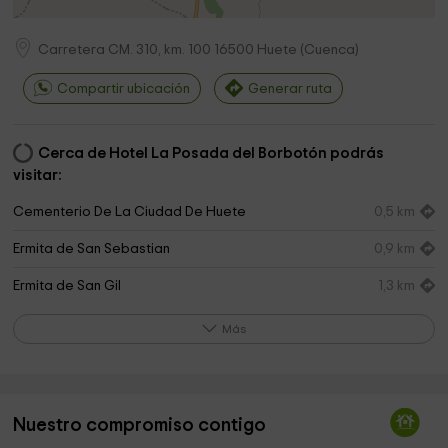
Carretera CM. 310, km. 100
16500
Huete
(
Cuenca
)
Compartir ubicación
Generar ruta
Cerca de Hotel La Posada del Borbotón podrás
visitar:
Cementerio De La Ciudad De Huete
0,5 km
Ermita de San Sebastian
0,9 km
Ermita de San Gil
1,3 km
Parroquia De San Esteban Protomártir
1,4 km
Más
Fernando León Cordente Martínez
1,4 km
Iglesia del Convento de Jesús y María
1,6 km
Nuestro compromiso contigo
Museum of Photography, Antonio Pérez Foundation.
1,6 km