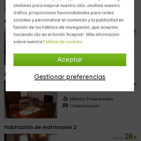
similares para mejorar nuestro sitio, analizar nuestro
tráfico, proporcionar funcionalidades para redes
sociales y personalizar el contenido y la publicidad en
Apartamento 2
función de tus hábitos de navegación, que aceptas
18
desde
€
haciendo clic en el botón 'Aceptar'. Más información
persona y noche
sobre nuestra
Política de cookies.
Máximo 5 huéspedes
1 habitaciones
Aceptar
Apartamento 3
Gestionar preferencias
18
desde
€
persona y noche
Máximo 5 huéspedes
1 habitaciones
Habitación de matrimonio 2
28
desde
€