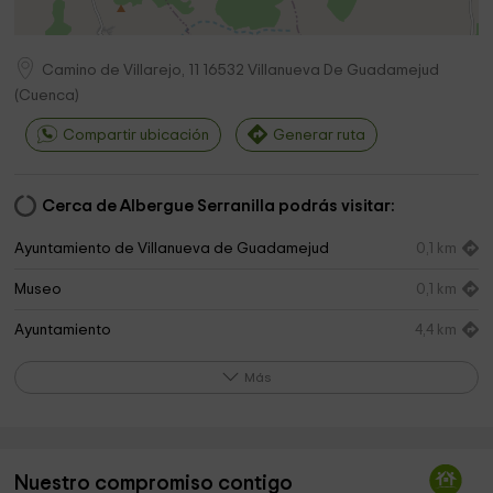
Camino de Villarejo, 11
16532
Villanueva De Guadamejud
(
Cuenca
)
Compartir ubicación
Generar ruta
Cerca de Albergue Serranilla podrás visitar:
Ayuntamiento de Villanueva de Guadamejud
0,1 km
Museo
0,1 km
Ayuntamiento
4,4 km
Iglesia de La Peraleja
4,4 km
Más
Ermita de Nuestra Señora del Monte
4,4 km
Cementerio de La Peraleja
4,5 km
Nuestro compromiso contigo