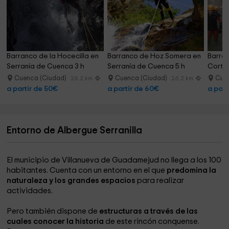
Barranco de la Hocecilla en 
Barranco de Hoz Somera en 
Barran
Serranía de Cuenca 3 h
Serranía de Cuenca 5 h
Cortad
Cuenca (Ciudad)
Cuenca (Ciudad)
Cue
26.2 km
26.2 km
a partir de 50€
a partir de 60€
a part
Entorno de Albergue Serranilla
El municipio de Villanueva de Guadamejud no llega a los 100
habitantes. Cuenta con un entorno en el que
predomina la
naturaleza y los grandes espacios
para realizar
actividades.
Pero también dispone de
estructuras a través de las
cuales conocer la historia
de este rincón conquense.