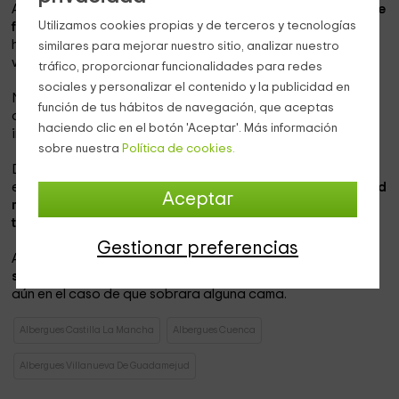
Así como material deportivo para utilizar en las
canchas de
Utilizamos cookies propias y de terceros y tecnologías
fútbol y baloncesto
con las que contamos. Y para cuando
haga buen tiempo tenemos
una piscina
en la que hay un
similares para mejorar nuestro sitio, analizar nuestro
vigilante/socorrista privado.
tráfico, proporcionar funcionalidades para redes
sociales y personalizar el contenido y la publicidad en
Nosotros mismos y un grupo de monitores realizamos gran
función de tus hábitos de navegación, que aceptas
cantidad de actividades y talleres. Así que si estás
haciendo clic en el botón 'Aceptar'. Más información
interesado no dudes en consultarnos.
sobre nuestra
Política de cookies.
Durante la
temporada de invierno,
que normalmente se
extiende desde el mes de octubre hasta abril, la
capacidad
Aceptar
mínima para grupos
es de
20 personas.
El r
esto de la
temporada no solicitamos un mínimo.
Gestionar preferencias
Además, si sois un grupo, siempre
intentaremos que estéis
solos en la habitación,
para mayor comodidad vuestras,
aún en el caso de que sobrara alguna cama.
Albergues Castilla La Mancha
Albergues Cuenca
Albergues Villanueva De Guadamejud