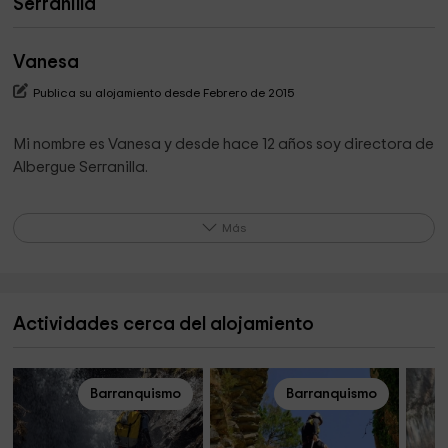
Serranilla
Vanesa
Publica su alojamiento desde Febrero de 2015
Mi nombre es Vanesa y desde hace 12 años soy directora de
Albergue Serranilla.
Este es un negocio familiar donde trabajamos todos, la
Más
cocinera es mi madre...no os voy a decir nada de lo rica que
estÁ la comida ;)
Actividades cerca del alojamiento
Barranquismo
Barranquismo