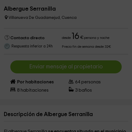
Albergue Serranilla
Villanueva De Guadamejud, Cuenca
16
€
Contacto directo
desde
persona y noche
Respuesta inferior a 24h
Precio fin de semana desde 32€
Enviar mensaje al propietario
Por habitaciones
64
personas
8
habitaciones
3
baños
Descripción de Albergue Serranilla
El albergue Serranilla
se encuentra situado en el municipio