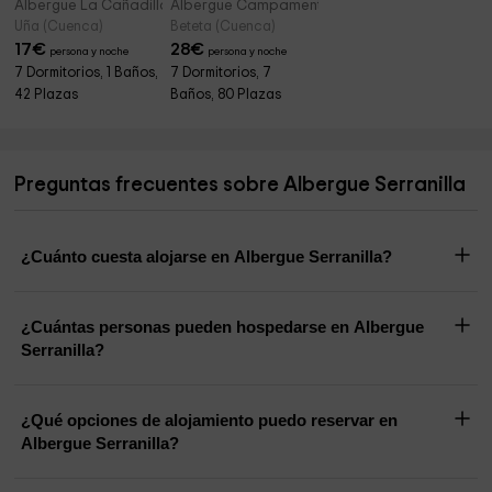
Albergue La Cañadilla
Albergue Campamento Alto Tajo
Uña (Cuenca)
Beteta (Cuenca)
17
€
28
€
persona y noche
persona y noche
7 Dormitorios, 1 Baños,
7 Dormitorios, 7
42 Plazas
Baños, 80 Plazas
Preguntas frecuentes sobre Albergue Serranilla
¿Cuánto cuesta alojarse en Albergue Serranilla?
¿Cuántas personas pueden hospedarse en Albergue
Serranilla?
¿Qué opciones de alojamiento puedo reservar en
Albergue Serranilla?