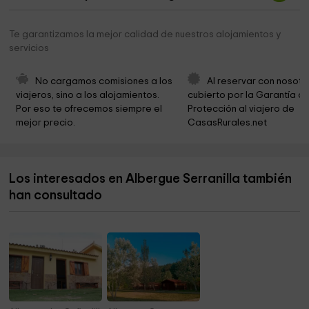
Iglesia de Castillejo
8,8 km
Iglesia Caracenilla
10,7 km
Te garantizamos la mejor calidad de nuestros alojamientos y
servicios
Iglesia de Valdecolmenas de Abajo
11,7 km
Ayuntamiento
14,6 km
No cargamos comisiones a los 
Al reservar con nosotr
viajeros, sino a los alojamientos. 
cubierto por la Garantía de
Iglesia de Valdecolmenas de Arriba
15,2 km
Por eso te ofrecemos siempre el 
Protección al viajero de 
mejor precio.
CasasRurales.net
Ayuntamiento
15,3 km
Convento de Jesús y María
17,3 km
Los interesados en Albergue Serranilla también
Iglesia de Villarejo de la Peñuela
17,4 km
han consultado
Ayuntamiento de Cañaveras
17,7 km