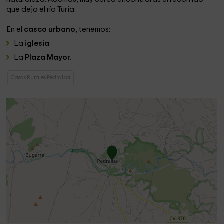
que deja el río Turia.
En el
casco urbano,
tenemos:
La
iglesia
.
La
Plaza Mayor.
Casas Rurales Pedralba