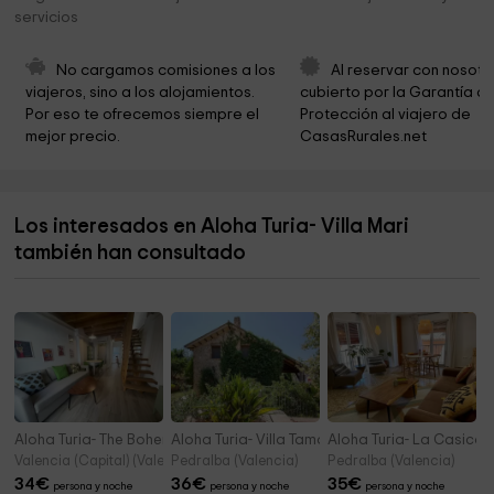
servicios
No cargamos comisiones a los 
Al reservar con nosotr
viajeros, sino a los alojamientos. 
cubierto por la Garantía de
Por eso te ofrecemos siempre el 
Protección al viajero de 
mejor precio.
CasasRurales.net
Los interesados en Aloha Turia- Villa Mari
también han consultado
Aloha Turia- The Bohemian Beach House
Aloha Turia- Villa Tamarit
Aloha Turia- La Casica
Valencia (Capital) (Valencia)
Pedralba (Valencia)
Pedralba (Valencia)
34
€
36
€
35
€
persona y noche
persona y noche
persona y noche