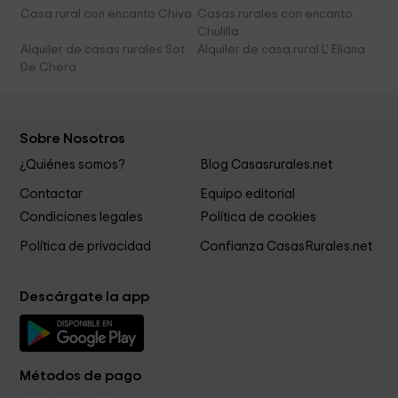
Casa rural con encanto Chiva
Casas rurales con encanto
Chulilla
Alquiler de casas rurales Sot
Alquiler de casa rural L' Eliana
De Chera
Sobre Nosotros
¿Quiénes somos?
Blog Casasrurales.net
Contactar
Equipo editorial
Condiciones legales
Política de cookies
Política de privacidad
Confianza CasasRurales.net
Descárgate la app
Métodos de pago