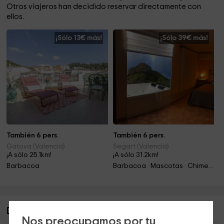
Otros viajeros han decidido reservar directamente con
ellos.
¡Sólo 13€ más!
¡Sólo 39€ más!
También 6 pers.
También 6 pers.
Gatova (Valencia)
Segart (Valencia)
¡A sólo 25.1km!
¡A sólo 31.2km!
Barbacoa
Barbacoa · Mascotas · Chimenea
Descripción de Aloha Turia- Villa Mari
Nos preocupamos por tu