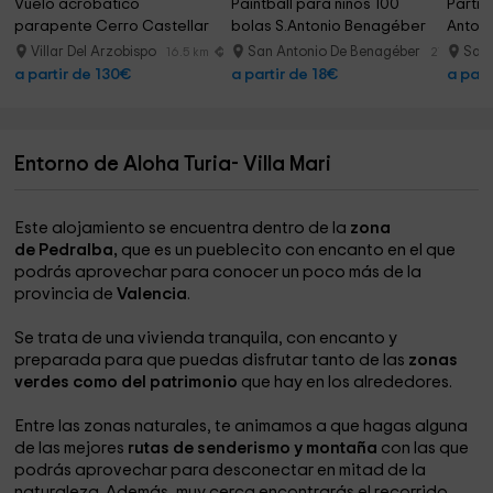
Vuelo acrobático 
Paintball para niños 100 
Partid
parapente Cerro Castellar 
bolas S.Antonio Benagéber
Anton
25 min
Villar Del Arzobispo
San Antonio De Benagéber
San 
16.5 km
21.0 km
a partir de 130€
a partir de 18€
a part
Entorno de Aloha Turia- Villa Mari
Este alojamiento se encuentra dentro de la
zona
de Pedralba,
que es un pueblecito con encanto en el que
podrás aprovechar para conocer un poco más de la
provincia de
Valencia
.
Se trata de una vivienda tranquila, con encanto y
preparada para que puedas disfrutar tanto de las
zonas
verdes como del patrimonio
que hay en los alrededores.
Entre las zonas naturales, te animamos a que hagas alguna
de las mejores
rutas de senderismo y montaña
con las que
podrás aprovechar para desconectar en mitad de la
naturaleza. Además, muy cerca encontrarás el recorrido