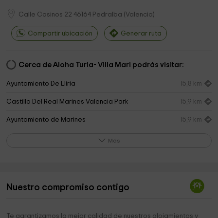
Calle Casinos 22
46164
Pedralba
(
Valencia
)
Compartir ubicación
Generar ruta
Cerca de Aloha Turia- Villa Mari podrás visitar:
Ayuntamiento De Lliria
15,8 km
Castillo Del Real Marines Valencia Park
15,9 km
Ayuntamiento de Marines
15,9 km
Font De La Salut
19,5 km
Más
Nuestro compromiso contigo
Te garantizamos la mejor calidad de nuestros alojamientos y