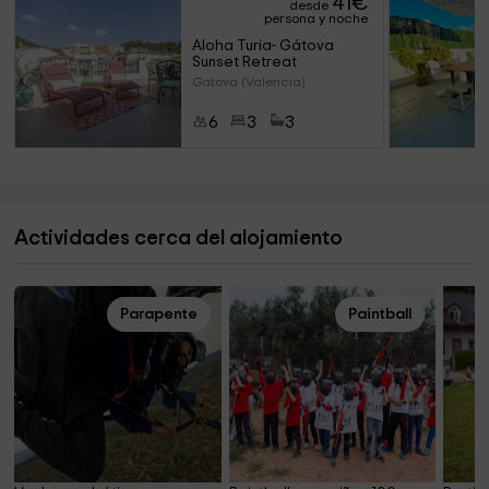
41
€
desde
persona y noche
Aloha Turia- Gátova 
Sunset Retreat
Gatova (Valencia)
6
3
3
Actividades cerca del alojamiento
Parapente
Paintball