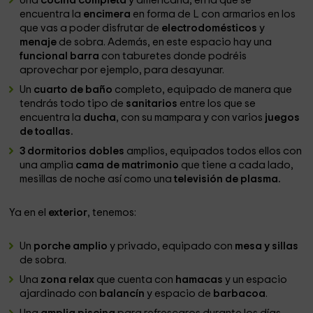
Una
cocina completa
y americana, en la que se
encuentra la
encimera
en forma de L con armarios en los
que vas a poder disfrutar de
electrodomésticos
y
menaje
de sobra. Además, en este espacio hay una
funcional barra
con taburetes donde podréis
aprovechar por ejemplo, para desayunar.
Un
cuarto de baño
completo, equipado de manera que
tendrás todo tipo de
sanitarios
entre los que se
encuentra la
ducha
, con su mampara y con varios
juegos
de toallas.
3 dormitorios dobles
amplios, equipados todos ellos con
una amplia
cama de matrimonio
que tiene a cada lado,
mesillas de noche así como una
televisión de plasma.
Ya en el
exterior
, tenemos:
Un
porche amplio
y privado, equipado con
mesa y sillas
de sobra.
Una
zona relax
que cuenta con
hamacas
y un espacio
ajardinado con
bal
ancín
y espacio de
barbacoa
.