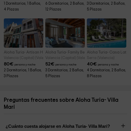
1 Dormitorios, 1 Baños,
6 Dormitorios, 2 Baños,
3 Dormitorios, 2 Baños,
4 Plazas
12 Plazas
5 Plazas
Aloha Turia- Artisan Haven El Cabanyal Oasis
Aloha Turia- Family Beach House
Aloha Turia- Casa Latel
Valencia (Capital) (Valencia)
Valencia (Capital) (Valencia)
Serra (Valencia)
80
€
52
€
40
€
persona y noche
persona y noche
persona y noche
2 Dormitorios, 1 Baños,
3 Dormitorios, 2 Baños,
4 Dormitorios, 2 Baños,
3 Plazas
5 Plazas
8 Plazas
Preguntas frecuentes sobre Aloha Turia- Villa
Mari
¿Cuánto cuesta alojarse en Aloha Turia- Villa Mari?