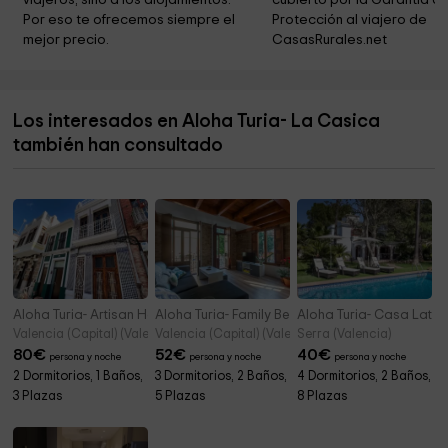
viajeros, sino a los alojamientos. 
cubierto por la Garantía de
Por eso te ofrecemos siempre el 
Protección al viajero de 
mejor precio.
CasasRurales.net
Los interesados en Aloha Turia- La Casica
también han consultado
Aloha Turia- Artisan Haven El Cabanyal Oasis
Aloha Turia- Family Beach House
Aloha Turia- Casa Latel
Valencia (Capital) (Valencia)
Valencia (Capital) (Valencia)
Serra (Valencia)
80
€
52
€
40
€
persona y noche
persona y noche
persona y noche
2 Dormitorios, 1 Baños,
3 Dormitorios, 2 Baños,
4 Dormitorios, 2 Baños,
3 Plazas
5 Plazas
8 Plazas