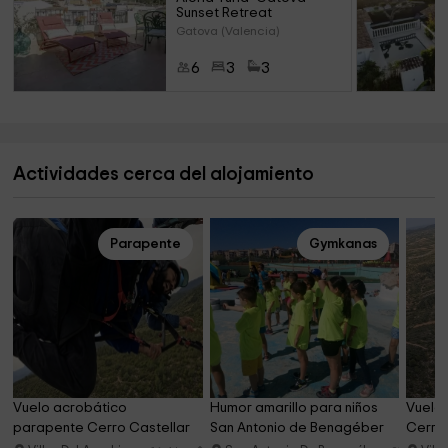
Sunset Retreat
Gatova (Valencia)
6
3
3
Actividades cerca del alojamiento
Parapente
Gymkanas
Vuelo acrobático 
Humor amarillo para niños 
Vuelo 
parapente Cerro Castellar 
San Antonio de Benagéber
Cerro 