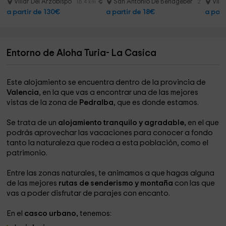
25 min
Villar Del Arzobispo
San Antonio De Benagéber
Vill
16.4 km
21.3 km
a partir de 130€
a partir de 18€
a part
Entorno de Aloha Turia- La Casica
Este alojamiento se encuentra dentro de la provincia de
Valencia
, en la que vas a encontrar una de las mejores
vistas de la zona de
Pedralba
, que es donde estamos.
Se trata de un
alojamiento tranquilo y agradable,
en el que
podrás aprovechar las vacaciones para conocer a fondo
tanto la naturaleza que rodea a esta población, como el
patrimonio.
Entre las zonas naturales, te animamos a que hagas alguna
de las mejores
rutas de senderismo y montaña
con las que
vas a poder disfrutar de parajes con encanto.
En el
casco urbano,
tenemos: