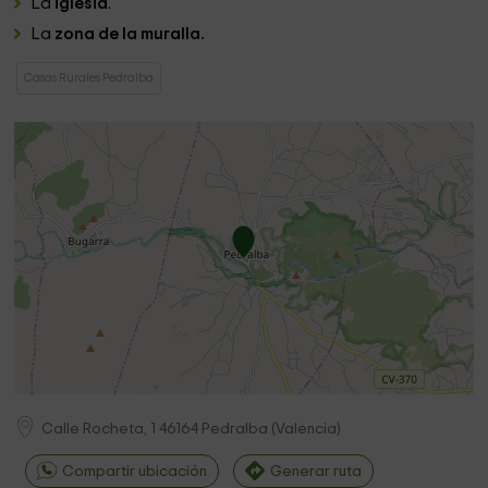
La
iglesia
.
La
zona de la muralla.
Casas Rurales Pedralba
Calle Rocheta, 1
46164
Pedralba
(
Valencia
)
Compartir ubicación
Generar ruta