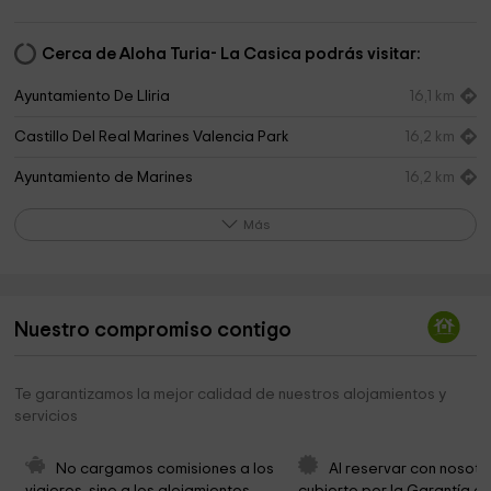
Cerca de Aloha Turia- La Casica podrás visitar:
Ayuntamiento De Lliria
16,1 km
Castillo Del Real Marines Valencia Park
16,2 km
Ayuntamiento de Marines
16,2 km
Font De La Salut
19,8 km
Más
Nuestro compromiso contigo
Te garantizamos la mejor calidad de nuestros alojamientos y
servicios
No cargamos comisiones a los 
Al reservar con nosotr