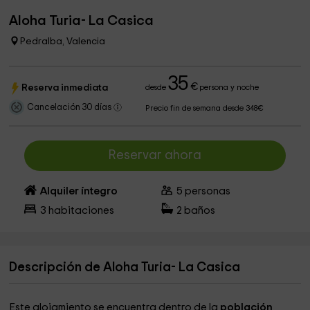
Aloha Turia- La Casica
Pedralba, Valencia
35
€
Reserva inmediata
desde
persona y noche
Cancelación 30 días
Precio fin de semana desde 348€
Reservar ahora
Alquiler íntegro
5
personas
3
habitaciones
2
baños
Descripción de Aloha Turia- La Casica
Este alojamiento se encuentra dentro de la
población