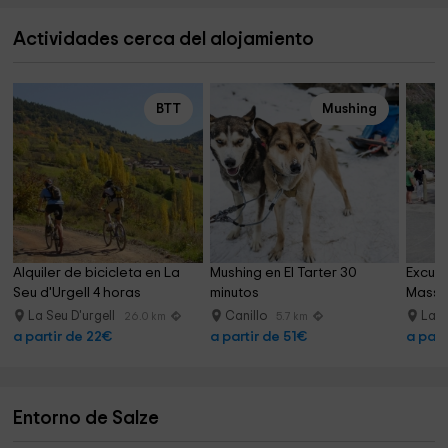
Actividades cerca del alojamiento
BTT
Mushing
Alquiler de bicicleta en La 
Mushing en El Tarter 30 
Excurs
Seu d'Urgell 4 horas
minutos
Massan
La Seu D'urgell
Canillo
La 
26.0 km
5.7 km
a partir de 22€
a partir de 51€
a part
Entorno de Salze