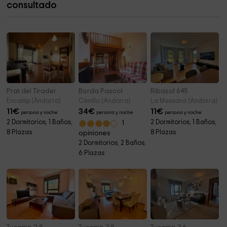
consultado
Sant Iscle i Santa Victòria
7,4 km
Prat del Tirader
Borda Pascol
Ribasol 645
Encamp (Andorra)
Canillo (Andorra)
La Massana (Andorra)
11
€
34
€
11
€
persona y noche
persona y noche
persona y noche
2 Dormitorios, 1 Baños,
2 Dormitorios, 1 Baños,
1
8 Plazas
8 Plazas
opiniones
2 Dormitorios, 2 Baños,
6 Plazas