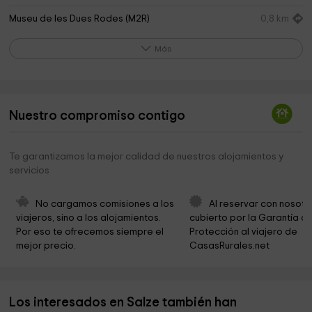
Museu de les Dues Rodes (M2R)
0,8 km
Sant Joan de Caselles Church
0,9 km
Más
Iglesia romànica Santa Maria de Meritxell
1,4 km
Santuari de Meritxell
1,4 km
Nuestro compromiso contigo
Casa Cristo, museu etnogràfic
3,7 km
Sant Marc i Santa Maria
4,3 km
Te garantizamos la mejor calidad de nuestros alojamientos y
servicios
Capella de Casa Rossell
5,5 km
Museu Iconogràfic Sant Jordi
5,6 km
No cargamos comisiones a los 
Al reservar con nosotr
viajeros, sino a los alojamientos. 
cubierto por la Garantía de
Museu de la Miniatura Nicolai Siadristy
5,6 km
Por eso te ofrecemos siempre el 
Protección al viajero de 
mejor precio.
CasasRurales.net
Ruta del Ferro
5,6 km
Sant Roc de Sornàs
5,9 km
Los interesados en Salze también han
Centro de Naturaleza de la Cortinada
6,7 km