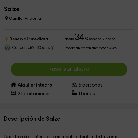
Salze
Canillo, Andorra
34
€
Reserva inmediata
desde
persona y noche
Cancelación 30 días
Precio fin de semana desde 414€
Reservar ahora
Alquiler íntegro
6
personas
2
habitaciones
1
baños
Descripción de Salze
Nuestro alojamiento se encuentra
dentro de la zona