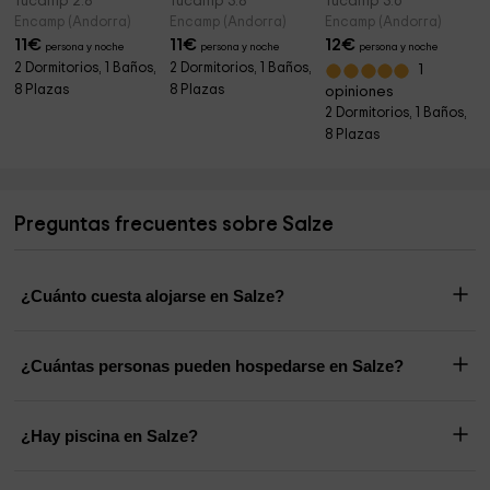
Tucamp 2.8
Tucamp 3.8
Tucamp 3.6
Encamp (Andorra)
Encamp (Andorra)
Encamp (Andorra)
11
€
11
€
12
€
persona y noche
persona y noche
persona y noche
2 Dormitorios, 1 Baños,
2 Dormitorios, 1 Baños,
1
8 Plazas
8 Plazas
opiniones
2 Dormitorios, 1 Baños,
8 Plazas
Preguntas frecuentes sobre Salze
¿Cuánto cuesta alojarse en Salze?
¿Cuántas personas pueden hospedarse en Salze?
¿Hay piscina en Salze?