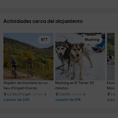
Actividades cerca del alojamiento
BTT
Mushing
Alquiler de bicicleta en La 
Mushing en El Tarter 30 
Excurs
Seu d'Urgell 4 horas
minutos
Massan
La Seu D'urgell
Canillo
La 
29.1 km
2.5 km
a partir de 22€
a partir de 51€
a part