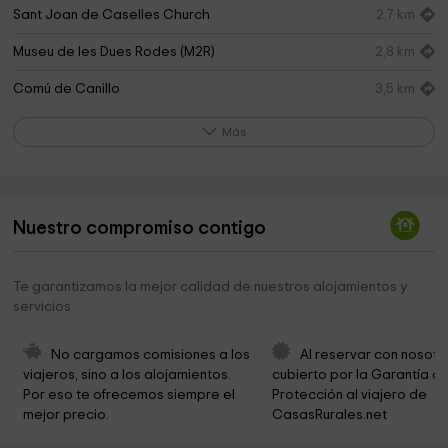
Sant Joan de Caselles Church
2,7 km
Museu de les Dues Rodes (M2R)
2,8 km
Comú de Canillo
3,5 km
Ermita de la Santa Creu de Canillo
3,6 km
Más
Iglesia romànica Santa Maria de Meritxell
4,9 km
Santuari de Meritxell
4,9 km
Nuestro compromiso contigo
Casa Cristo, museu etnogràfic
6,9 km
Sant Marc i Santa Maria
7,7 km
Te garantizamos la mejor calidad de nuestros alojamientos y
servicios
Capella de Casa Rossell
9,0 km
Museu Iconogràfic Sant Jordi
9,0 km
No cargamos comisiones a los 
Al reservar con nosotr
viajeros, sino a los alojamientos. 
cubierto por la Garantía de
Ruta del Ferro
9,0 km
Por eso te ofrecemos siempre el 
Protección al viajero de 
mejor precio.
CasasRurales.net
Museu de la Miniatura Nicolai Siadristy
9,0 km