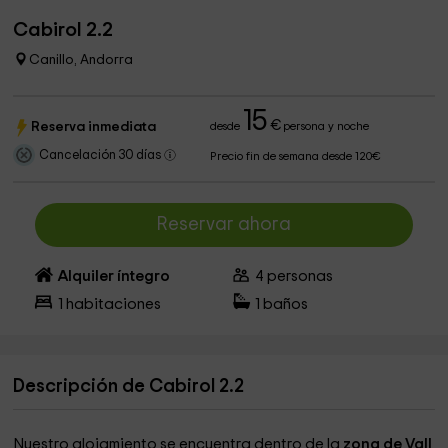
Cabirol 2.2
Canillo, Andorra
15
€
Reserva inmediata
desde
persona y noche
Cancelación 30 días
Precio fin de semana desde 120€
Reservar ahora
Alquiler íntegro
4
personas
1
habitaciones
1
baños
Descripción de Cabirol 2.2
Nuestro alojamiento se encuentra dentro de la
zona de Vall