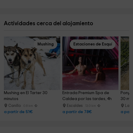
Actividades cerca del alojamiento
Mushing
Estaciones de Esquí
Mushing en El Tarter 30 
Entrada Premium Spa de 
Pony p
minutos
Caldea por las tardes, 4h
30 min
Canillo
Escaldes
La 
0.8 km
13.0 km
a partir de 51€
a partir de 78€
a part