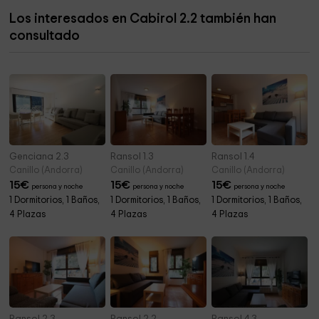
Los interesados en Cabirol 2.2 también han
Centro de Naturaleza de la Cortinada
11,8 km
consultado
Sant Iscle i Santa Victòria
12,9 km
Genciana 2.3
Ransol 1.3
Ransol 1.4
Canillo (Andorra)
Canillo (Andorra)
Canillo (Andorra)
15
€
15
€
15
€
persona y noche
persona y noche
persona y noche
1 Dormitorios, 1 Baños,
1 Dormitorios, 1 Baños,
1 Dormitorios, 1 Baños,
4 Plazas
4 Plazas
4 Plazas