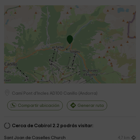
Camí Pont d'Incles
AD100
Canillo
(
Andorra
)
Compartir ubicación
Generar ruta
Cerca de Cabirol 2.2 podrás visitar:
Sant Joan de Caselles Church
4,7 km