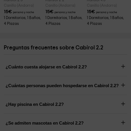
Ransol 2.3
Ransol 2.2
Ransol 4.3
Canillo (Andorra)
Canillo (Andorra)
Canillo (Andorra)
15
€
15
€
15
€
persona y noche
persona y noche
persona y noche
1 Dormitorios, 1 Baños,
1 Dormitorios, 1 Baños,
1 Dormitorios, 1 Baños,
4 Plazas
4 Plazas
4 Plazas
Preguntas frecuentes sobre Cabirol 2.2
¿Cuánto cuesta alojarse en Cabirol 2.2?
¿Cuántas personas pueden hospedarse en Cabirol 2.2?
¿Hay piscina en Cabirol 2.2?
¿Se admiten mascotas en Cabirol 2.2?