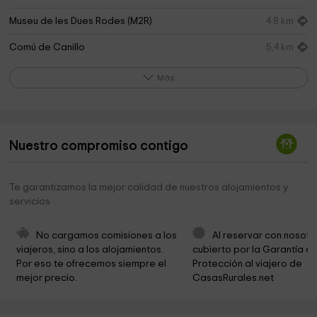
Museu de les Dues Rodes (M2R)
4,8 km
Comú de Canillo
5,4 km
Ermita de la Santa Creu de Canillo
5,5 km
Más
Iglesia romànica Santa Maria de Meritxell
6,6 km
Santuari de Meritxell
6,7 km
Nuestro compromiso contigo
Casa Cristo, museu etnogràfic
8,4 km
Sant Marc i Santa Maria
9,3 km
Te garantizamos la mejor calidad de nuestros alojamientos y
servicios
Capella de Casa Rossell
11,0 km
Museu Iconogràfic Sant Jordi
11,0 km
No cargamos comisiones a los 
Al reservar con nosotr
viajeros, sino a los alojamientos. 
cubierto por la Garantía de
Ruta del Ferro
11,0 km
Por eso te ofrecemos siempre el 
Protección al viajero de 
mejor precio.
CasasRurales.net
Museu de la Miniatura Nicolai Siadristy
11,0 km
Sant Roc de Sornàs
11,2 km