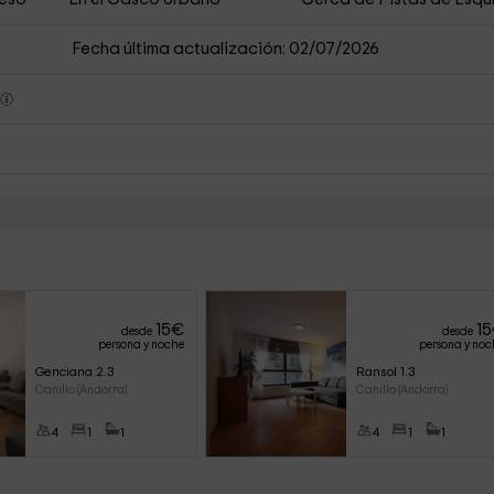
Fecha última actualización: 02/07/2026
s
15
€
15
desde
desde
persona y noche
persona y noc
Genciana 2.3
Ransol 1.3
Canillo (Andorra)
Canillo (Andorra)
4
1
1
4
1
1