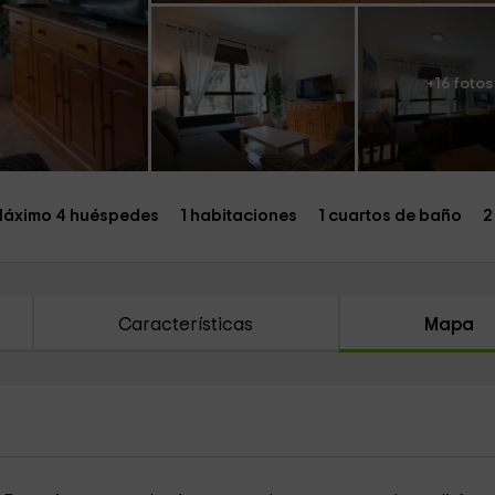
+16 fotos
áximo 4 huéspedes
1 habitaciones
1 cuartos de baño
2
Características
Mapa