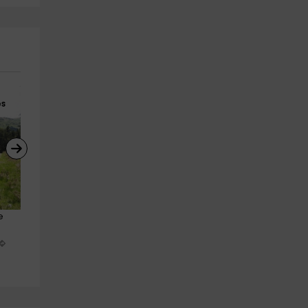
es
Estaciones de Esquí
BTT
e 
Entrada Premium + masaje 30' 
Alquiler de bicicleta en La Se
en Caldea, 4 horas
d'Urgell 4 horas
Escaldes
La Seu D'urgell
11.4 km
29.1 km
a partir de 131€
a partir de 22€