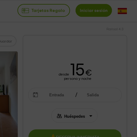
Tarjetas Regalo
Iniciar sesión
Ransol 4.3
Guardar
15
€
desde
persona y noche