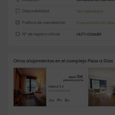
Disponibilidad
Ver calendario
Política de cancelación
Cancelación 30 día
Nº de registro oficial
HUT1-006689
Otros alojamientos en el complejo Pisos a Días
15
€
desde
persona y noche
Cabirol 2.2
Canillo (Andorra)
4
1
1