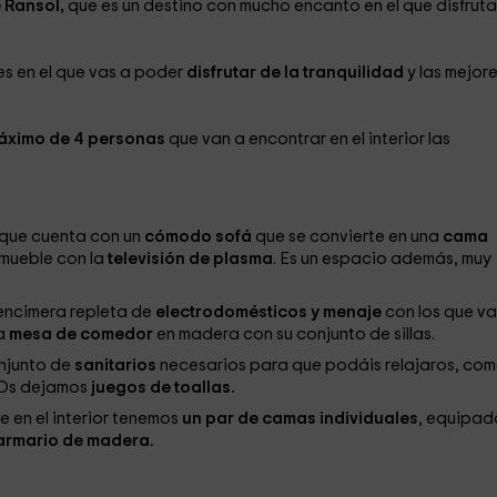
 Ransol,
que es un destino con mucho encanto en el que disfruta
s en el que vas a poder
disfrutar de la tranquilidad
y las mejor
áximo de 4 personas
que van a encontrar en el interior las
 que cuenta con un
cómodo sofá
que se convierte en una
cama
l mueble con la
televisión de plasma
. Es un espacio además, muy
encimera repleta de
electrodomésticos y menaje
con los que va
na
mesa de comedor
en madera con su conjunto de sillas.
njunto de
sanitarios
necesarios para que podáis relajaros, com
 Os dejamos
juegos de toallas.
 en el interior tenemos
un par de camas individuales
, equipad
armario de madera.