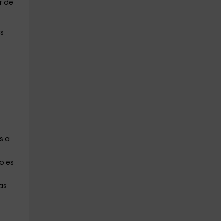
r de
es
s a
o es
as