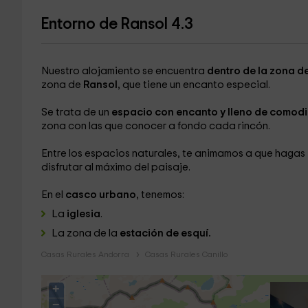
Entorno de Ransol 4.3
Nuestro alojamiento se encuentra
dentro de la zona d
zona de
Ransol
, que tiene un encanto especial.
Se trata de un
espacio con encanto y lleno de comod
zona con las que conocer a fondo cada rincón.
Entre los espacios naturales, te animamos a que hagas
disfrutar al máximo del paisaje.
En el
casco urbano
, tenemos:
La
iglesia
.
La zona de la
estación de esquí.
Casas Rurales Andorra
Casas Rurales Canillo
+
−