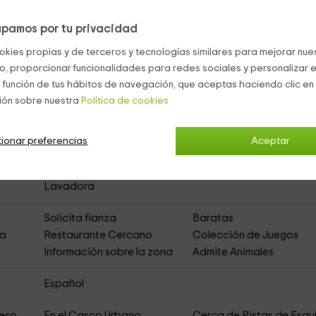
pamos por tu privacidad
okies propias y de terceros y tecnologías similares para mejorar nuest
entos Rurales)
co, proporcionar funcionalidades para redes sociales y personalizar e
 función de tus hábitos de navegación, que aceptas haciendo clic en 
ión sobre nuestra
Política de cookies.
to
Acceso Asfaltado
Baño Compartido
Lavavajillas
ionar preferencias
Aceptar
Calefacción
Sala de Estar
Cocina
Comedor
Lavadora
Solicita fianza
Baratas
ja
Restaurante Cercano
Colección de Juegos
Información sobre la zona
Admite Animales
Español
ceso
En el Casco Urbano
Cerca de Pistas de Esqu