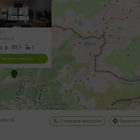
4.3
 Andorra
4
1
1
Reserva inmediata
ndorra
)
Compartir ubicación
Generar r