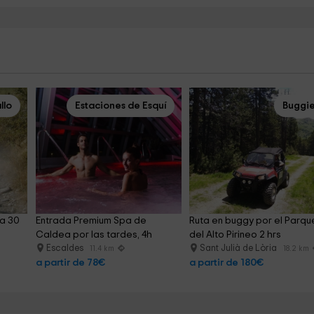
llo
Estaciones de Esquí
Buggi
a 30 
Entrada Premium Spa de 
Ruta en buggy por el Parqu
Caldea por las tardes, 4h
del Alto Pirineo 2 hrs
Escaldes
Sant Julià de Lòria
11.4 km
18.2 km
a partir de 78€
a partir de 180€