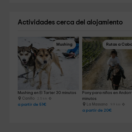
Actividades cerca del alojamiento
Mushing
Rutas a Caba
Mushing en El Tarter 30 minutos
Pony para niños en Andorr
Canillo
minutos
2.5 km
a partir de 51€
La Massana
9.9 km
a partir de 20€