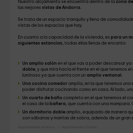
Nuestro alojamiento se encuentra dentro de la
zona de
las mejores
vistas de Andorra.
Se trata de un espacio tranquilo y lleno de comodidade
vistas de los espacios que hay.
En cuanto a la capacidad de la vivienda, es
para un m
siguientes estancias,
todas ellas llenas de encanto:
Un amplio salón
en el que vas a poder descansar ya
doble
, y que mira hacia el frente en el que tenemos e
luminoso ya que cuenta con un
amplio ventanal.
Una cocina comedor
amplia, en la que tenemos una 
poder disfrutar cocinando como en casa. Al lado, u
Un cuarto de baño
completo en el que tenemos el co
el caso de la
bañera
, que cuenta con una mampara.
Un dormitorio doble
amplio, equipado de manera que
con sábanas y mantas de sobra, además de un gran
Apartamentos Andorra
Apartamentos Canillo