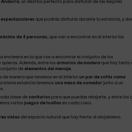
 Andorra,
un destino perfecto para disfrutar de las mejores
s espectaculares
que podrás disfrutar durante tu estancia, y d
máximo de 4 personas,
que van a encontrar en el interior las
 encimera en la que vas a encontrar el conjunto de los
 quieras. Además, entre los
armarios de madera
que hay tanto 
 conjunto de
elementos del menaje.
a de manera que tenemos en el interior
un par de sofás cama
ta misma estancia tenemos
una mesa de comedor
junto a un
s.
 toda clase de
sanitarios
para que puedas relajarte, y entre los 
jamos varios
juegos de toallas
en cada caso.
res vistas
del espacio natural que hay frente al alojamieno.