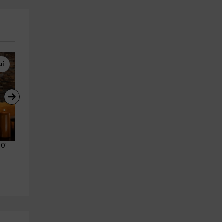
uí
Estaciones de Esquí
BTT
0' 
Entrada Premium Spa de 
Alquiler de bicicleta en La Se
Caldea por las tardes, 4h
d'Urgell 4 horas
Escaldes
La Seu D'urgell
11.7 km
29.2 km
a partir de 78€
a partir de 22€