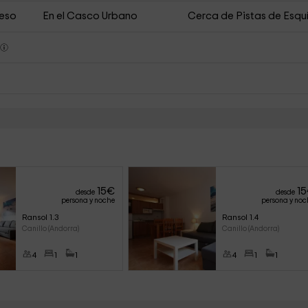
ceso
En el Casco Urbano
Cerca de Pistas de Esqu
s
15
€
15
desde
desde
persona y noche
persona y noc
Ransol 1.3
Ransol 1.4
Canillo (Andorra)
Canillo (Andorra)
4
1
1
4
1
1