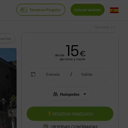
Tarjetas Regalo
Iniciar sesión
Genciana 2.3
Guardar
15
€
desde
persona y noche
RESERVA INMEDIATA
1 RESERVAS CONFIRMADAS