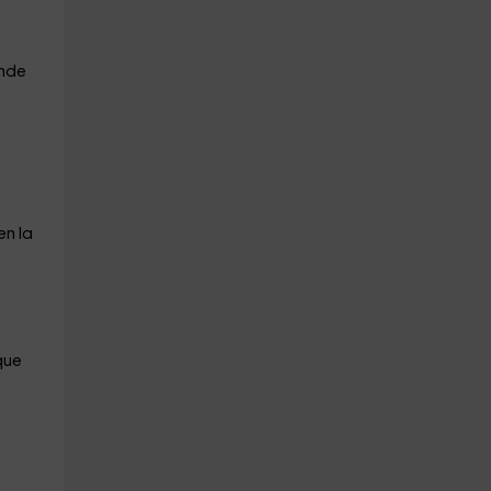
onde
en la
que