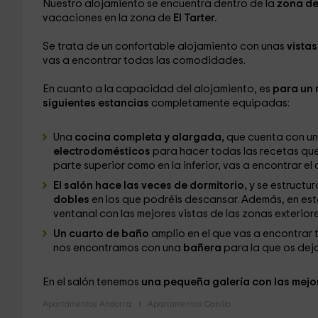
Nuestro alojamiento se encuentra dentro de la
zona de
vacaciones en la zona de
El Tarter.
Se trata de un confortable alojamiento con unas
vista
vas a encontrar todas las comodidades.
En cuanto a la capacidad del alojamiento, es
para un 
siguientes estancias
completamente equipadas:
Una
cocina completa y alargada,
que cuenta con una
electrodomésticos
para hacer todas las recetas que
parte superior como en la inferior, vas a encontrar el
El salón hace las veces de dormitorio,
y se estructur
dobles
en los que podréis descansar. Además, en es
ventanal con las mejores vistas de las zonas exteriore
Un cuarto de baño
amplio en el que vas a encontrar
nos encontramos con una
bañera
para la que os de
En el salón tenemos
una pequeña galería con las mejo
Apartamentos Andorra
Apartamentos Canillo