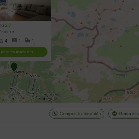
a 2.3
 Andorra
4
1
1
Reserva inmediata
Compartir ubicación
Generar r