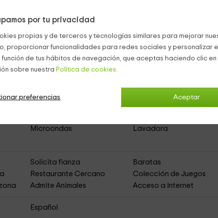
pamos por tu privacidad
okies propias y de terceros y tecnologías similares para mejorar nuest
tamentos Rurales)
co, proporcionar funcionalidades para redes sociales y personalizar e
 función de tus hábitos de navegación, que aceptas haciendo clic en 
ión sobre nuestra
Política de cookies.
to
Acceso Asfaltado
Lavavajillas
DVD
ionar preferencias
Aceptar
Televisión en Habitación
Calefacción
Terraza
Cocina
Microondas
Lavadora
Solicita fianza
Baratas
ja
Restaurante Cercano
Colección de Juegos
 zona
Admite Animales
Acceso a Internet
Español