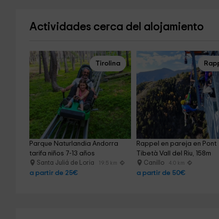
Actividades cerca del alojamiento
Tirolina
Rap
Parque Naturlandia Andorra 
Rappel en pareja en Pont 
tarifa niños 7-13 años
Tibetà Vall del Riu, 158m
Santa Juliá de Loria
Canillo
19.5 km
4.0 km
a partir de 25€
a partir de 50€