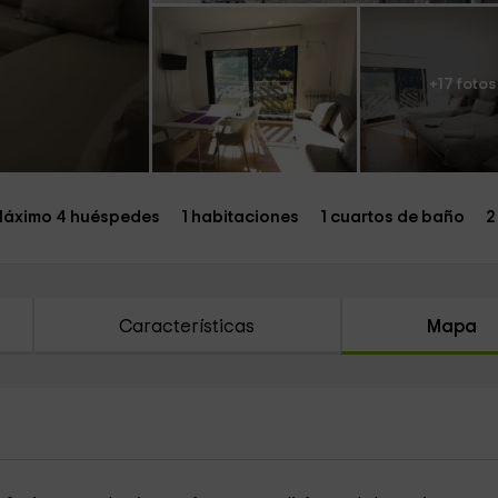
+17 fotos
áximo 4 huéspedes
1 habitaciones
1 cuartos de baño
2
Características
Mapa