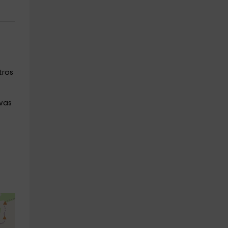
tros
 vas