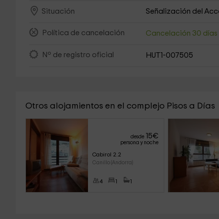
Señalización del Ac
Situación
Política de cancelación
Cancelación 30 día
Nº de registro oficial
HUT1-007505
Otros alojamientos en el complejo Pisos a Días
15
€
desde
persona y noche
Cabirol 2.2
Canillo (Andorra)
4
1
1