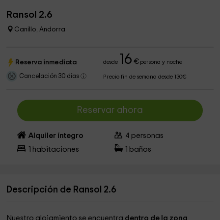
Ransol 2.6
Canillo, Andorra
16
€
Reserva inmediata
desde
persona y noche
Cancelación 30 días
Precio fin de semana desde 130€
Reservar ahora
Alquiler íntegro
4
personas
1
habitaciones
1
baños
Descripción de Ransol 2.6
Nuestro alojamiento se encuentra
dentro de la zona