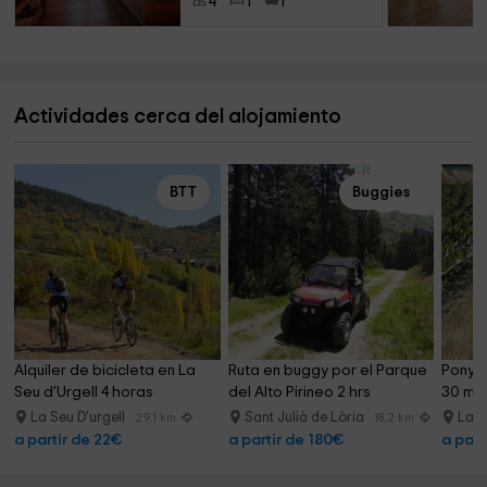
4
1
1
Actividades cerca del alojamiento
BTT
Buggies
Alquiler de bicicleta en La 
Ruta en buggy por el Parque 
Pony p
Seu d'Urgell 4 horas
del Alto Pirineo 2 hrs
30 min
La Seu D'urgell
Sant Julià de Lòria
La 
29.1 km
18.2 km
a partir de 22€
a partir de 180€
a part