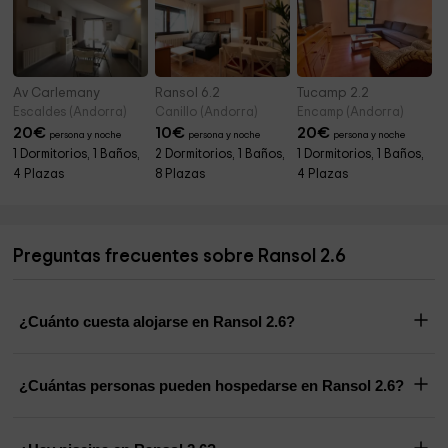
Av Carlemany
Ransol 6.2
Tucamp 2.2
Escaldes (Andorra)
Canillo (Andorra)
Encamp (Andorra)
20
€
10
€
20
€
persona y noche
persona y noche
persona y noche
1 Dormitorios, 1 Baños,
2 Dormitorios, 1 Baños,
1 Dormitorios, 1 Baños,
4 Plazas
8 Plazas
4 Plazas
Preguntas frecuentes sobre Ransol 2.6
¿Cuánto cuesta alojarse en Ransol 2.6?
¿Cuántas personas pueden hospedarse en Ransol 2.6?