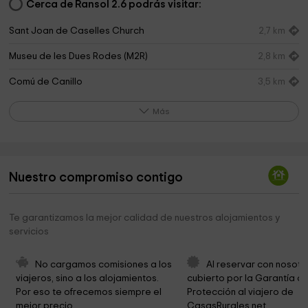
Cerca de Ransol 2.6 podrás visitar:
Sant Joan de Caselles Church
2,7 km
Museu de les Dues Rodes (M2R)
2,8 km
Comú de Canillo
3,5 km
Ermita de la Santa Creu de Canillo
3,6 km
Más
Iglesia romànica Santa Maria de Meritxell
4,9 km
Santuari de Meritxell
4,9 km
Nuestro compromiso contigo
Casa Cristo, museu etnogràfic
6,9 km
Sant Marc i Santa Maria
7,7 km
Te garantizamos la mejor calidad de nuestros alojamientos y
servicios
Capella de Casa Rossell
9,0 km
Museu Iconogràfic Sant Jordi
9,0 km
No cargamos comisiones a los 
Al reservar con nosotr
viajeros, sino a los alojamientos. 
cubierto por la Garantía de
Ruta del Ferro
9,0 km
Por eso te ofrecemos siempre el 
Protección al viajero de 
mejor precio.
CasasRurales.net