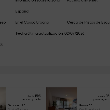
Información sobre la zona
Acceso a Internet
Español
ceso
En el Casco Urbano
Cerca de Pistas de Esqu
Fecha última actualización: 02/07/2026
s
15
€
15
desde
desde
persona y noche
persona y noc
Genciana 2.3
Ransol 1.3
Canillo (Andorra)
Canillo (Andorra)