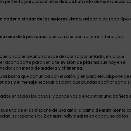
ino perfecto para pasar unos días disfrutando de los especacul
a poder disfrutar de las mejores vistas
, así como de todo tipo
máximo de 6 personas,
que van a encontrar en el interior, las
 que dispone de una zona de descanso por un lado, en la que
der acomodarte para ver la
televisión de plasma
que hay en el
omedor con
mesa de madera y chimenea.
 una
barra
que comunica con el salón, y en paralelo, dispone de
ticos y el menaje
necesarios para que puedas cocinar como si
dos en todos los casos, y donde vas a encontrar
una bañera
que uno de ellos dispone de una
amplia cama de matrimonio
c
dan, se reparten las
2 camas individuales
en cada uno de los