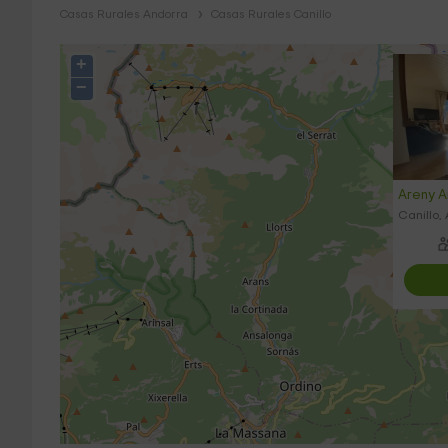
Casas Rurales Andorra
Casas Rurales Canillo
+
−
Areny A
Canillo,