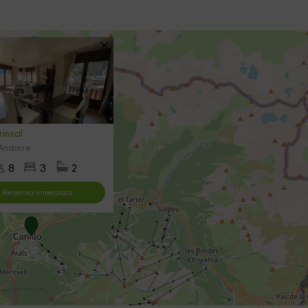
rinsal
 Andorre
8
3
2
Reserva inmediata