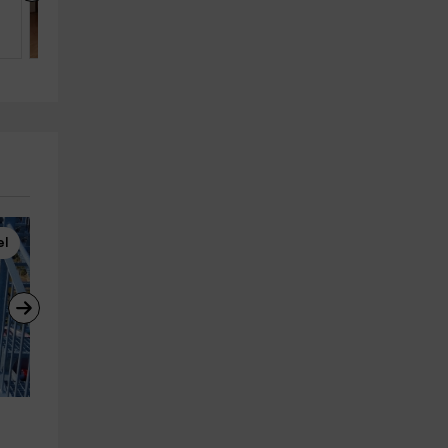
4
1
1
el
Tirolina
Rutas a Caballo
Parque Naturlandia Andorra 
Pony para niños en Andorra 
tarifa niños 7-13 años
minutos
Santa Juliá de Loria
La Massana
16.1 km
6.4 km