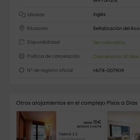
WiFi Gratis
Inglés
Idiomas
Señalización del Ac
Situación
Disponibilidad
Ver calendario
Política de cancelación
Cancelación 30 día
Nº de registro oficial
HUT4-007909
Otros alojamientos en el complejo Pisos a Días
15
€
desde
persona y noche
Cabirol 2.2
Canillo (Andorra)