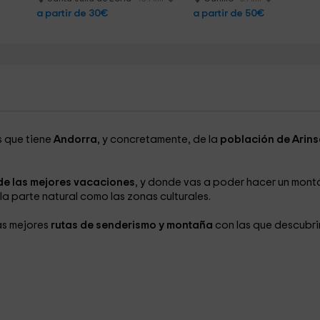
a partir de 30€
a partir de 50€
s que tiene
Andorra
, y concretamente, de la
población de Arins
 de las mejores vacaciones
, y donde vas a poder hacer un mont
a parte natural como las zonas culturales.
as mejores
rutas de senderismo y montaña
con las que descubrir