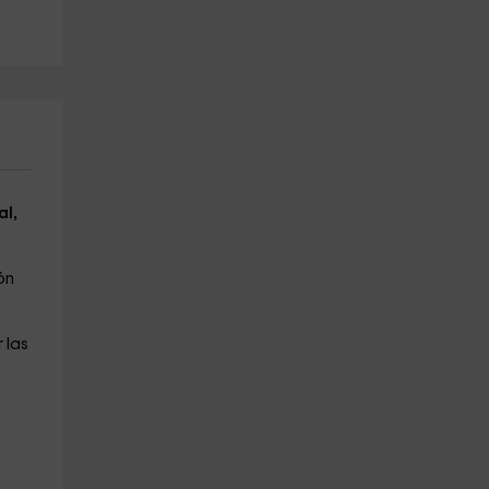
a partir de 25€
a partir de 20€
al,
ón
 las