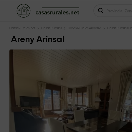
CasasRurales.net
Casas Rurales
Casas Rurales Andorra
Casas Rurales Ca
Areny Arinsal