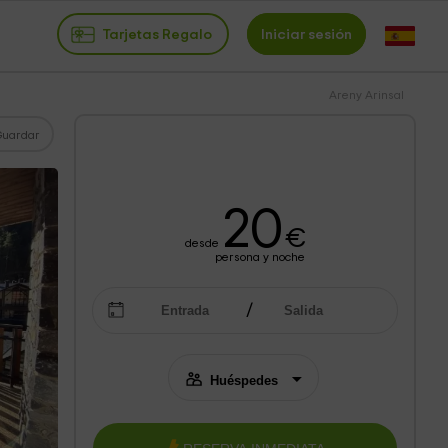
Tarjetas Regalo
Iniciar sesión
Areny Arinsal
Guardar
20
€
desde
persona y noche