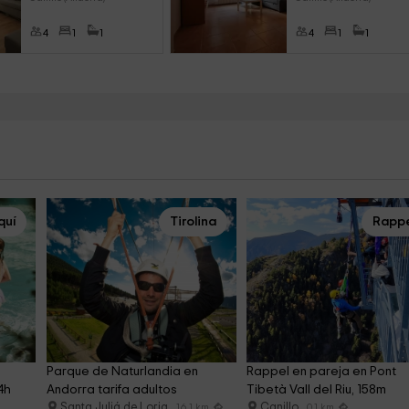
4
1
1
4
1
1
quí
Tirolina
Rapp
Parque de Naturlandia en 
Rappel en pareja en Pont 
4h
Andorra tarifa adultos
Tibetà Vall del Riu, 158m
Santa Juliá de Loria
Canillo
16.1 km
0.1 km