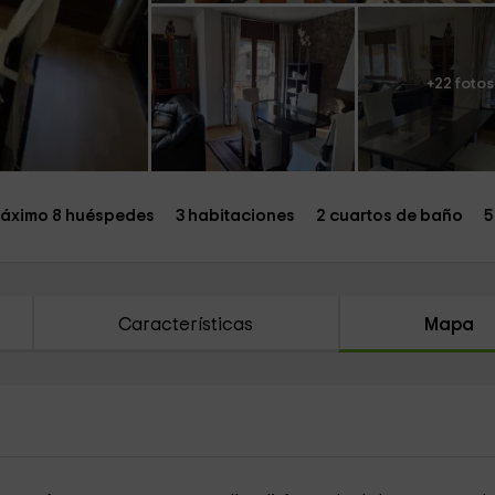
+22 fotos
áximo 8 huéspedes
3 habitaciones
2 cuartos de baño
5
Características
Mapa