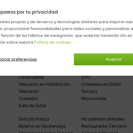
vistas
de las zonas exteriores.
pamos por tu privacidad
okies propias y de terceros y tecnologías similares para mejorar nuest
co, proporcionar funcionalidades para redes sociales y personalizar e
 función de tus hábitos de navegación, que aceptas haciendo clic en 
ión sobre nuestra
tamentos Rurales)
Política de cookies.
ionar preferencias
Aceptar
to
Acceso Asfaltado
Lavavajillas
DVD
Televisión en Habitación
Chimenea en Salón
Televisión
Terraza
Comedor
Microondas
Sala de Estar
s
Solicita fianza
No admiten animales
Abierto en Nochevieja
Restaurante Cercano