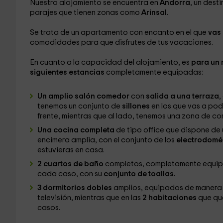
Nuestro alojamiento se encuentra en
Andorra
, un dest
parajes que tienen zonas como
Arinsal
.
Se trata de un apartamento con encanto en el que
vas 
comodidades para que disfrutes de tus vacaciones.
En cuanto a la capacidad del alojamiento, es
para un 
siguientes estancias
completamente equipadas:
Un amplio salón comedor
con
salida a una terraza
,
tenemos un conjunto de
sillones
en los que vas a po
frente, mientras que al lado, tenemos una zona de c
Una cocina completa
de tipo office que dispone de
encimera amplia, con el conjunto de los
electrodomés
estuvieras en casa.
2 cuartos de baño
completos, completamente equipa
cada caso, con su
conjunto de toallas.
3 dormitorios dobles
amplios, equipados de manera 
televisión, mientras que en las
2 habitaciones
que que
casos.