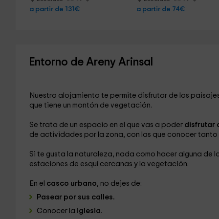
a partir de 131€
a partir de 74€
Entorno de Areny Arinsal
Nuestro alojamiento te permite disfrutar de los paisaje
que tiene un montón de vegetación.
Se trata de un espacio en el que vas a poder
disfrutar
de actividades por la zona, con las que conocer tanto l
Si te gusta la naturaleza, nada como hacer alguna de l
estaciones de esquí cercanas y la vegetación.
En el
casco urbano
, no dejes de:
Pasear por sus calles.
Conocer la
iglesia
.