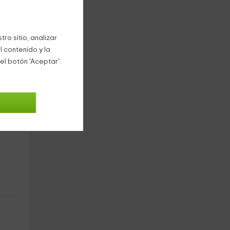
ro sitio, analizar
l contenido y la
el botón 'Aceptar'.