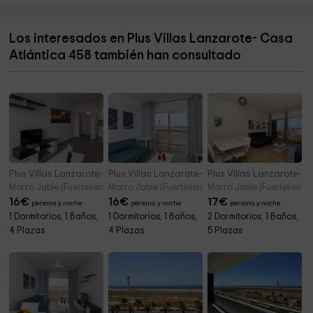
Los interesados en Plus Villas Lanzarote- Casa
Atlántica 458 también han consultado
Plus Villas Lanzarote- Casa Atlántica 459
Plus Villas Lanzarote- Casa Atlántica 460
Plus Villas Lanzarote- C
Morro Jable (Fuerteventura)
Morro Jable (Fuerteventura)
Morro Jable (Fuerteventur
16
€
16
€
17
€
persona y noche
persona y noche
persona y noche
1 Dormitorios, 1 Baños,
1 Dormitorios, 1 Baños,
2 Dormitorios, 1 Baños,
4 Plazas
4 Plazas
5 Plazas