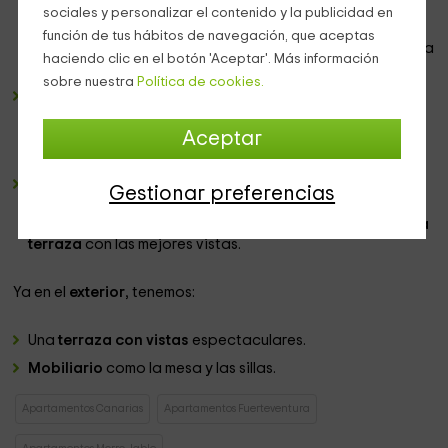
encontrar un conjunto de
electrodomésticos y menaje
sociales y personalizar el contenido y la publicidad en
con los que vas a poder cocinar como en casa lo que
función de tus hábitos de navegación, que aceptas
después podréis comer en la zona de comedor, equipada
haciendo clic en el botón 'Aceptar'. Más información
con
mesa y sillas.
sobre nuestra
Política de cookies.
Un
cuarto de baño
completo, en el que se encuentran
todos los
sanitarios
necesarios como es el caso de la
ducha
y el lavabo, junto al que se encuentra el
conjunto
Aceptar
de las toallas.
Un dormitorio amplio,
con espacio para 3 personas que
Gestionar preferencias
van a poder descansar en cualquiera de las
3 camas
individuales
que tenemos, que se encuentran junto a
una
terraza
con las mejores vistas.
Ya en el
exterior
, tenemos:
Una
terraza con vistas
espectaculares.
Mobiliario
como la mesa y las sillas.
Apartamentos Canarias
Apartamentos Fuerteventura