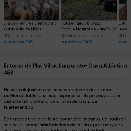
Día con lémures y entrada a 
Ruta en quad biplaza, 
Entrad
Oasis Willdlife Niños
Parque Natural de Jandía, 2h
leones
La Lajita
Morro Jable
La L
23.4 km
2.4 km
a partir de 33€
a partir de 180€
a part
Entorno de Plus Villas Lanzarote- Casa Atlántica
458
Nuestro alojamiento se encuentra dentro de la
zona
de Morro Jable
, que es un espacio en el que vas a poder
disfrutar de la belleza de la zona de la
isla de
Fuerteventura.
Se trata de un alojamiento con mucho encanto, ubicado en
una de las
zonas más turísticas de la isla
y por tanto, con
una espectacular y variada oferta de actividades.