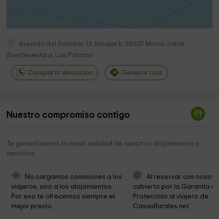
Avenida del Saladar, 13, bloque b
35625
Morro Jable
(
Fuerteventura, Las Palmas
)
Compartir ubicación
Generar ruta
Nuestro compromiso contigo
Te garantizamos la mejor calidad de nuestros alojamientos y
servicios
No cargamos comisiones a los 
Al reservar con nosotr
viajeros, sino a los alojamientos. 
cubierto por la Garantía de
Por eso te ofrecemos siempre el 
Protección al viajero de 
mejor precio.
CasasRurales.net