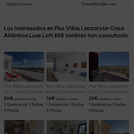
mejor precio.
CasasRurales.net
Los interesados en Plus Villas Lanzarote-Casa
Atlántica Luxe Loft 658 también han consultado
Plus Villas Lanzarote-Casa Atlántica Luxe Loft 664
Plus Villas Lanzarote- Casa Atlántica 559
Plus Villas Lanzarote- C
Morro Jable (Fuerteventura)
Morro Jable (Fuerteventura)
Morro Jable (Fuerteventur
56
€
16
€
23
€
persona y noche
persona y noche
persona y noche
2 Dormitorios, 2 Baños,
1 Dormitorios, 1 Baños,
1 Dormitorios, 1 Baños,
4 Plazas
4 Plazas
3 Plazas