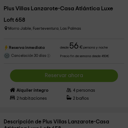
Plus Villas Lanzarote-Casa Atlántica Luxe
Loft 658
Morro Jable, Fuerteventura, Las Palmas
56
€
Reserva inmediata
desde
persona y noche
Cancelación 30 días
Precio fin de semana desde 450€
Reservar ahora
Alquiler íntegro
4
personas
2
habitaciones
2
baños
Descripción de Plus Villas Lanzarote-Casa