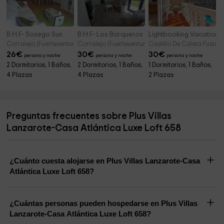
B.H.F- Sosego Sun
B.H.F- Los Barqueros 9
Lightbooking Vacation R
Corralejo (Fuerteventura)
Corralejo (Fuerteventura)
Castillo De Caleta Fuste (
26
€
30
€
30
€
persona y noche
persona y noche
persona y noche
2 Dormitorios, 1 Baños,
2 Dormitorios, 1 Baños,
1 Dormitorios, 1 Baños,
4 Plazas
4 Plazas
2 Plazas
Preguntas frecuentes sobre Plus Villas
Lanzarote-Casa Atlántica Luxe Loft 658
¿Cuánto cuesta alojarse en Plus Villas Lanzarote-Casa
Atlántica Luxe Loft 658?
¿Cuántas personas pueden hospedarse en Plus Villas
Lanzarote-Casa Atlántica Luxe Loft 658?