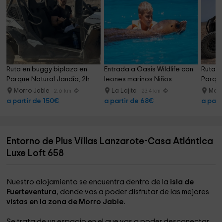
Ruta en buggy biplaza en 
Entrada a Oasis Wildlife con 
Ruta e
Parque Natural Jandía, 2h
leones marinos Niños
Parque
Morro Jable
La Lajita
Morr
2.6 km
23.4 km
a partir de 150€
a partir de 68€
a part
Entorno de Plus Villas Lanzarote-Casa Atlántica
Luxe Loft 658
Nuestro alojamiento se encuentra dentro de la
isla de
Fuerteventura
, donde vas a poder disfrutar de las mejores
vistas en la zona de Morro Jable.
Se trata de un espacio en el que vas a poder desconectar,