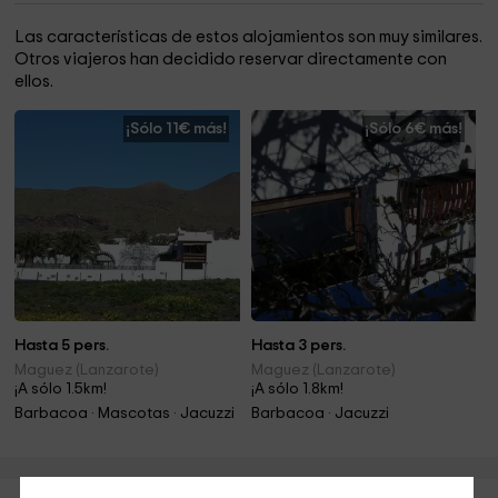
Las características de estos alojamientos son muy similares.
Otros viajeros han decidido reservar directamente con
ellos.
¡Sólo 11€ más!
¡Sólo 6€ más!
Hasta 5 pers.
Hasta 3 pers.
Maguez (Lanzarote)
Maguez (Lanzarote)
¡A sólo 1.5km!
¡A sólo 1.8km!
Barbacoa · Mascotas · Jacuzzi
Barbacoa · Jacuzzi