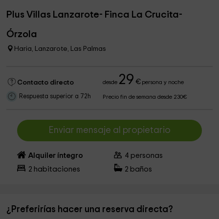
Plus Villas Lanzarote- Finca La Crucita-
Órzola
Haria, Lanzarote, Las Palmas
29
€
Contacto directo
desde
persona y noche
Respuesta superior a 72h
Precio fin de semana desde 230€
Enviar mensaje al propietario
Alquiler íntegro
4
personas
2
habitaciones
2
baños
¿Preferirías hacer una reserva directa?