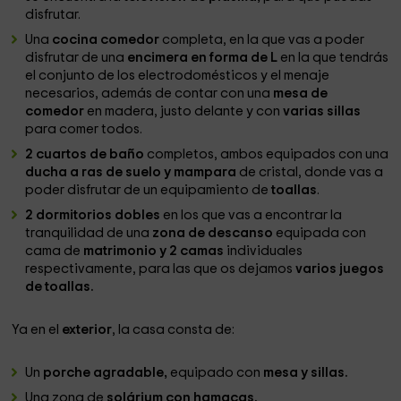
disfrutar.
Una
cocina comedor
completa, en la que vas a poder
disfrutar de una
encimera en forma de L
en la que tendrás
el conjunto de los electrodomésticos y el menaje
necesarios, además de contar con una
mesa de
comedor
en madera, justo delante y con
varias sillas
para comer todos.
2 cuartos de baño
completos, ambos equipados con una
ducha a ras de suelo y mampara
de cristal, donde vas a
poder disfrutar de un equipamiento de
toallas
.
2 dormitorios dobles
en los que vas a encontrar la
tranquilidad de una
zona de descanso
equipada con
cama de
matrimonio y 2 camas
individuales
respectivamente, para las que os dejamos
varios juegos
de toallas.
Ya en el
exterior
, la casa consta de:
Un
porche agradable,
equipado con
mesa y sillas.
Una zona de
solárium con hamacas.