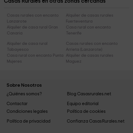
Casas Rurales en otras zonas cercanas
Casas rurales con encanto
Alquiler de casas rurales
Lanzarote
Fuerteventura
Alquiler de casa rural Gran
Casa rural con encanto
Canaria
Tenerife
Alquiler de casa rural
Casas rurales con encanto
Tabayesco
Arrieta (Lanzarote)
Casa rural con encanto Punta
Alquiler de casas rurales
Mujeres
Maguez
Sobre Nosotros
¿Quiénes somos?
Blog Casasrurales.net
Contactar
Equipo editorial
Condiciones legales
Política de cookies
Política de privacidad
Confianza CasasRurales.net