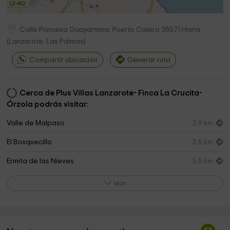
Calle Princesa Guayarmina, Puerto Calero
35571
Haria
(
Lanzarote, Las Palmas
)
Compartir ubicación
Generar ruta
Cerca de Plus Villas Lanzarote- Finca La Crucita-
Órzola podrás visitar:
Valle de Malpaso
2,9 km
El Bosquecillo
3,6 km
Ermita de las Nieves
5,5 km
Más