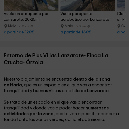
Vuelo en parapente por 
Vuelo parapente 
Clase 
Lanzarote, 20-25min
acrobático por Lanzarote, 
en Pla
25-30min
Mala
Mala
Cale
6.0 km
6.0 km
a partir de 120€
a partir de 160€
a part
Entorno de Plus Villas Lanzarote- Finca La
Crucita- Órzola
Nuestro alojamiento se encuentra
dentro de la zona
de Haría
, que es un espacio en el que vas a encontrar
tranquilidad y buenas vistas en la
isla de Lanzarote.
Se trata de un espacio en el que vas a encontrar
tranquilidad y donde vas a poder hacer
numerosas
actividades por la zona,
que te van a permitir conocer a
fondo tanto las zonas verdes, como el patrimonio.