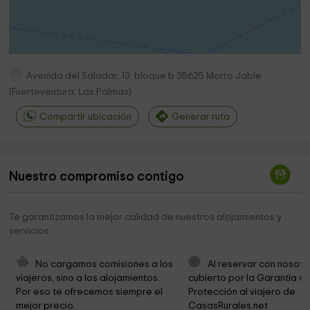
Avenida del Saladar, 13, bloque b
35625
Morro Jable
(
Fuerteventura, Las Palmas
)
Compartir ubicación
Generar ruta
Nuestro compromiso contigo
Te garantizamos la mejor calidad de nuestros alojamientos y
servicios
No cargamos comisiones a los 
Al reservar con nosotr
viajeros, sino a los alojamientos. 
cubierto por la Garantía de
Por eso te ofrecemos siempre el 
Protección al viajero de 
mejor precio.
CasasRurales.net