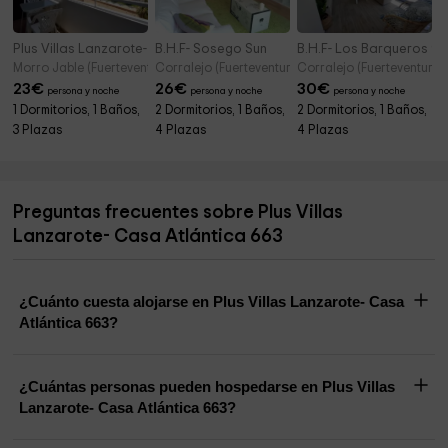
Plus Villas Lanzarote- Casa Atlántica 567
B.H.F- Sosego Sun
B.H.F- Los Barqueros 9
Morro Jable (Fuerteventura)
Corralejo (Fuerteventura)
Corralejo (Fuerteventura)
23
€
26
€
30
€
persona y noche
persona y noche
persona y noche
1 Dormitorios, 1 Baños,
2 Dormitorios, 1 Baños,
2 Dormitorios, 1 Baños,
3 Plazas
4 Plazas
4 Plazas
Preguntas frecuentes sobre Plus Villas
Lanzarote- Casa Atlántica 663
¿Cuánto cuesta alojarse en Plus Villas Lanzarote- Casa
Atlántica 663?
¿Cuántas personas pueden hospedarse en Plus Villas
Lanzarote- Casa Atlántica 663?