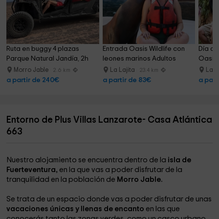
Ruta en buggy 4 plazas 
Entrada Oasis Wildlife con 
Día co
Parque Natural Jandía, 2h
leones marinos Adultos
Oasis 
Morro Jable
La Lajita
La L
2.6 km
23.4 km
a partir de 240€
a partir de 83€
a part
Entorno de Plus Villas Lanzarote- Casa Atlántica
663
Nuestro alojamiento se encuentra dentro de la
isla de
Fuerteventura,
en la que vas a poder disfrutar de la
tranquilidad en la población de
Morro Jable.
Se trata de un espacio donde vas a poder disfrutar de unas
vacaciones únicas y llenas de encanto
en las que
conocerás tanto las zonas verdes, como un casco urbano