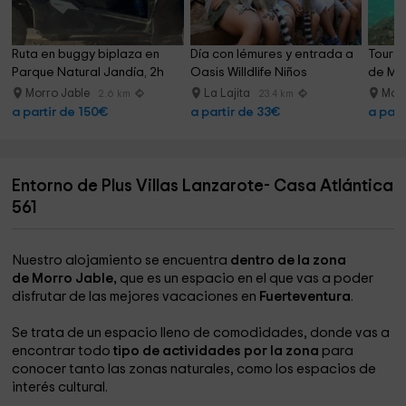
Ruta en buggy biplaza en 
Día con lémures y entrada a 
Tour d
Parque Natural Jandía, 2h
Oasis Willdlife Niños
de Mor
Morro Jable
La Lajita
Morr
2.6 km
23.4 km
a partir de 150€
a partir de 33€
a part
Entorno de Plus Villas Lanzarote- Casa Atlántica
561
Nuestro alojamiento se encuentra
dentro de la zona
de Morro Jable,
que es un espacio en el que vas a poder
disfrutar de las mejores vacaciones en
Fuerteventura
.
Se trata de un espacio lleno de comodidades, donde vas a
encontrar todo
tipo de actividades por la zona
para
conocer tanto las zonas naturales, como los espacios de
interés cultural.