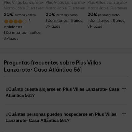
Plus Villas Lanzarote- Casa Atlántica 569
Plus Villas Lanzarote- Casa Atlántica 568
Plus Villas Lanzarote- C
Morro Jable (Fuerteventura)
Morro Jable (Fuerteventura)
Morro Jable (Fuerteventur
20
€
20
€
20
€
persona y noche
persona y noche
persona y noche
1 Dormitorios, 1 Baños,
1 Dormitorios, 1 Baños,
1
3 Plazas
3 Plazas
opiniones
1 Dormitorios, 1 Baños,
3 Plazas
Preguntas frecuentes sobre Plus Villas
Lanzarote- Casa Atlántica 561
¿Cuánto cuesta alojarse en Plus Villas Lanzarote- Casa
Atlántica 561?
¿Cuántas personas pueden hospedarse en Plus Villas
Lanzarote- Casa Atlántica 561?