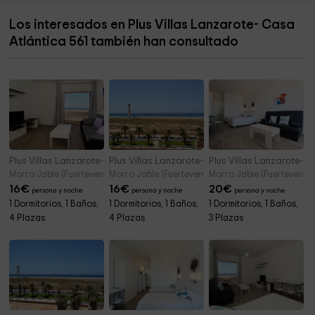
Los interesados en Plus Villas Lanzarote- Casa
Atlántica 561 también han consultado
Plus Villas Lanzarote- Casa Atlántica 560
Plus Villas Lanzarote- Casa Atlántica 563
Plus Villas Lanzarote- 
Morro Jable (Fuerteventura)
Morro Jable (Fuerteventura)
Morro Jable (Fuerteventur
16
€
16
€
20
€
persona y noche
persona y noche
persona y noche
1 Dormitorios, 1 Baños,
1 Dormitorios, 1 Baños,
1 Dormitorios, 1 Baños,
4 Plazas
4 Plazas
3 Plazas