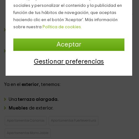
electrodomésticos y el menaje
necesarios para cocinar
sociales y personalizar el contenido y la publicidad en
como en casa. Delante y comunicando con la sala de
función de tus hábitos de navegación, que aceptas
estar se encuentra el comedor, con una
mesa de cristal
y
haciendo clic en el botón 'Aceptar'. Más información
su conjunto de sillas.
sobre nuestra
Política de cookies.
Un
cuarto de baño
completo en el que vas a encontrar
una
ducha
entre los sanitarios, para los que os dejamos
varios
juegos de toallas.
Aceptar
Un dormitorio triple
muy agradable, en el que tenemos
una
puerta acristalada
de acceso al exterior, y en el
Gestionar preferencias
interior, tenemos un total de
3 camas individuales
, con
sábanas y mantas.
Ya en el
exterior
, tenemos:
Una
terraza alargada.
Muebles
de exterior.
Apartamentos Canarias
Apartamentos Fuerteventura
Apartamentos Morro Jable