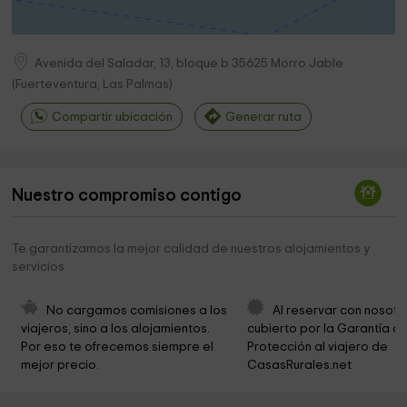
Avenida del Saladar, 13, bloque b
35625
Morro Jable
(
Fuerteventura, Las Palmas
)
Compartir ubicación
Generar ruta
Nuestro compromiso contigo
Te garantizamos la mejor calidad de nuestros alojamientos y
servicios
No cargamos comisiones a los 
Al reservar con nosotr
viajeros, sino a los alojamientos. 
cubierto por la Garantía de
Por eso te ofrecemos siempre el 
Protección al viajero de 
mejor precio.
CasasRurales.net