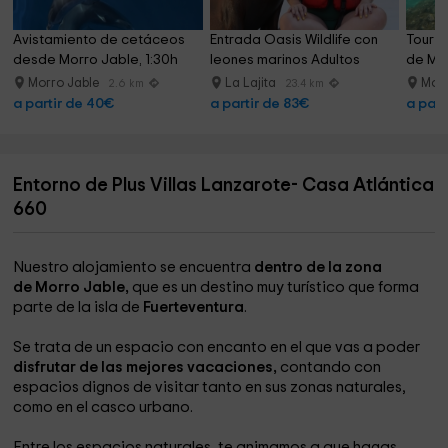
Avistamiento de cetáceos 
Entrada Oasis Wildlife con 
Tour d
desde Morro Jable, 1:30h
leones marinos Adultos
de Mor
Morro Jable
La Lajita
Morr
2.6 km
23.4 km
a partir de 40€
a partir de 83€
a part
Entorno de Plus Villas Lanzarote- Casa Atlántica
660
Nuestro alojamiento se encuentra
dentro de la zona
de Morro Jable,
que es un destino muy turístico que forma
parte de la isla de
Fuerteventura
.
Se trata de un espacio con encanto en el que vas a poder
disfrutar de las mejores vacaciones,
contando con
espacios dignos de visitar tanto en sus zonas naturales,
como en el casco urbano.
Entre los espacios naturales, te animamos a que hagas