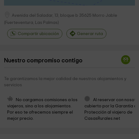
Avenida del Saladar, 13, bloque b
35625
Morro Jable
(
Fuerteventura, Las Palmas
)
Compartir ubicación
Generar ruta
Nuestro compromiso contigo
Te garantizamos la mejor calidad de nuestros alojamientos y
servicios
No cargamos comisiones a los 
Al reservar con nosotr
viajeros, sino a los alojamientos. 
cubierto por la Garantía de
Por eso te ofrecemos siempre el 
Protección al viajero de 
mejor precio.
CasasRurales.net