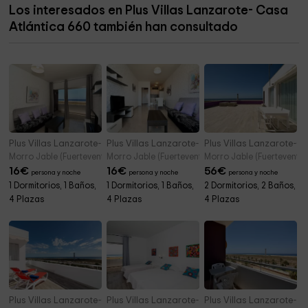
Los interesados en Plus Villas Lanzarote- Casa
Atlántica 660 también han consultado
Plus Villas Lanzarote- Casa Atlántica 662
Plus Villas Lanzarote- Casa Atlántica 663
Plus Villas Lanzarote-Ca
Morro Jable (Fuerteventura)
Morro Jable (Fuerteventura)
Morro Jable (Fuerteventur
16
€
16
€
56
€
persona y noche
persona y noche
persona y noche
1 Dormitorios, 1 Baños,
1 Dormitorios, 1 Baños,
2 Dormitorios, 2 Baños,
4 Plazas
4 Plazas
4 Plazas
Plus Villas Lanzarote-Casa Atlántica Luxe Loft 664
Plus Villas Lanzarote- Casa Atlántica 559
Plus Villas Lanzarote- C