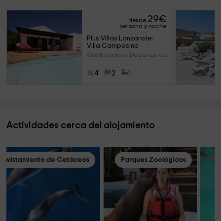
29
€
desde
persona y noche
Plus Villas Lanzarote- 
Villa Campesina
San Bartolome De Lanzarote (La
4
2
1
Actividades cerca del alojamiento
Avistamiento de Cetáceos
Parques Zoológicos