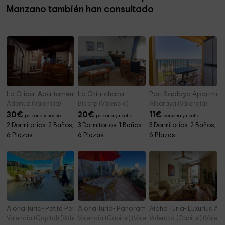
Manzano también han consultado
Parroquia del Salvador
4,7 km
La Criba- Apartamento El Nogal
La Chirrichana
Port Saplaya Apartmen
Ademuz (Valencia)
Bicorp (Valencia)
Alboraya (Valencia)
30
€
20
€
11
€
persona y noche
persona y noche
persona y noche
2 Dormitorios, 2 Baños,
3 Dormitorios, 1 Baños,
3 Dormitorios, 2 Baños,
6 Plazas
6 Plazas
6 Plazas
Aloha Turia- Petite Penthouse
Aloha Turia- Panoramic Apartment
Aloha Turia- Luxurius Ap
Valencia (Capital) (Valencia)
Valencia (Capital) (Valencia)
Valencia (Capital) (Valenc