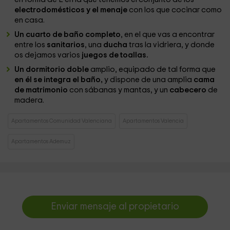
electrodomésticos y el menaje
con los que cocinar como
en casa.
Un cuarto de baño completo
, en el que vas a encontrar
entre los
sanitarios
, una
ducha
tras la vidriera, y donde
os dejamos varios
juegos de toallas.
Un dormitorio doble
amplio, equipado de tal forma que
en él se integra el baño,
y dispone de una amplia
cama
de matrimonio
con sábanas y mantas, y un
cabecero
de
madera.
Apartamentos Comunidad Valenciana
Apartamentos Valencia
Apartamentos Ademuz
Enviar mensaje al propietario