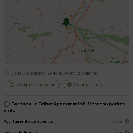
Calle Empedrado, 25
46140
Ademuz
(
Valencia
)
Compartir ubicación
Generar ruta
Cerca de La Criba- Apartamento El Manzano podrás
visitar:
Ayuntamiento de Ademuz
0,0 km
Rincón de Ademuz
0,0 km