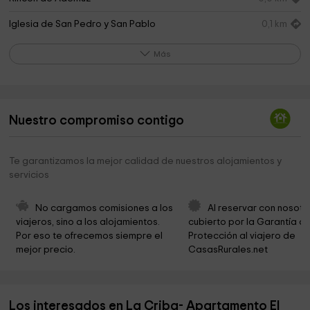
Iglesia de San Pedro y San Pablo
0,1 km
Molino de la Villa, Tourist Info
0,3 km
Más
Cementerio Municipal de Ademuz
0,4 km
Río Bohílgues
2,1 km
Nuestro compromiso contigo
Ayuntamiento de Casas Altas
3,1 km
Fuente Bellido
4,1 km
Te garantizamos la mejor calidad de nuestros alojamientos y
servicios
Ermita de San José
4,2 km
Ayuntamiento de Vallanca
4,5 km
No cargamos comisiones a los 
Al reservar con nosotr
viajeros, sino a los alojamientos. 
cubierto por la Garantía de
Ermita de San Roque
4,6 km
Por eso te ofrecemos siempre el 
Protección al viajero de 
mejor precio.
CasasRurales.net
Los Llanos del Pinar
4,6 km
Ayuntamiento de Casas Bajas
4,6 km
Los interesados en La Criba- Apartamento El
Rincón de Ademuz | Territorio Museo
4,6 km