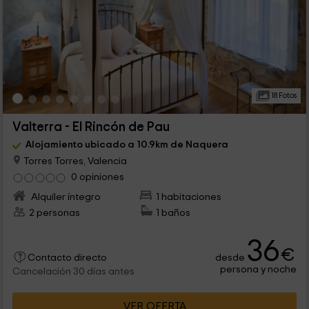
18 Fotos
Valterra - El Rincón de Pau
Alojamiento ubicado a 10.9km de Naquera
Torres Torres, Valencia
0 opiniones
Alquiler íntegro
1 habitaciones
2 personas
1 baños
36
€
desde
Contacto directo
persona y noche
Cancelación 30 días antes
VER OFERTA