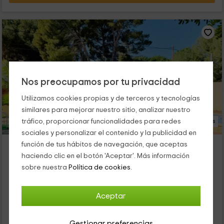
Nos preocupamos por tu privacidad
Utilizamos cookies propias y de terceros y tecnologías
similares para mejorar nuestro sitio, analizar nuestro
tráfico, proporcionar funcionalidades para redes
59 Fotos
sociales y personalizar el contenido y la publicidad en
El Cedro
función de tus hábitos de navegación, que aceptas
haciendo clic en el botón 'Aceptar'. Más información
Alojamiento ubicado a 7.4km de Naquera
sobre nuestra
Política de cookies.
Serra, Valencia
0 opiniones
Reservado 1 veces
Alquiler íntegro
8 habitaciones
Aceptar
16 personas
4 baños
Gestionar preferencias