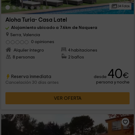
34 Fotos
Aloha Turia- Casa Latel
Alojamiento ubicado a 7.6km de Naquera
Serra, Valencia
0 opiniones
Alquiler íntegro
4 habitaciones
8 personas
2 baños
40
€
Reserva inmediata
desde
persona y noche
Cancelación 30 días antes
VER OFERTA