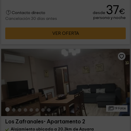
37
€
desde
Contacto directo
persona y noche
Cancelación 30 días antes
VER OFERTA
19 Fotos
Los Zafranales- Apartamento 2
Alojamiento ubicado a 20.3km de Azuara