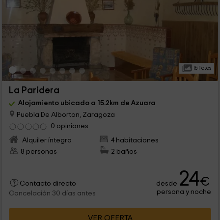
15 Fotos
La Paridera
Alojamiento ubicado a 15.2km de Azuara
Puebla De Alborton, Zaragoza
0 opiniones
Alquiler íntegro
4 habitaciones
8 personas
2 baños
24
€
desde
Contacto directo
persona y noche
Cancelación 30 días antes
VER OFERTA