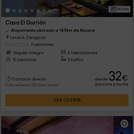
24 Fotos
Casa El Gurrión
Alojamiento ubicado a 18.9km de Azuara
Lecera, Zaragoza
0 opiniones
Alquiler íntegro
6 habitaciones
10 personas
3 baños
32
€
desde
Contacto directo
persona y noche
Cancelación 30 días antes
VER OFERTA