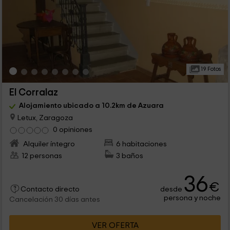
19 Fotos
El Corralaz
Alojamiento ubicado a 10.2km de Azuara
Letux, Zaragoza
0 opiniones
Alquiler íntegro
6 habitaciones
12 personas
3 baños
36
€
desde
Contacto directo
persona y noche
Cancelación 30 días antes
VER OFERTA