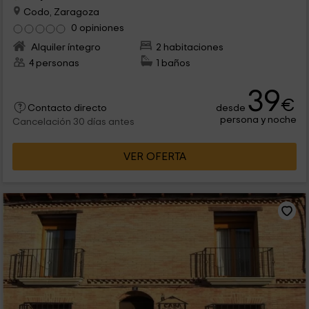
Codo, Zaragoza
0 opiniones
Alquiler íntegro
2 habitaciones
4 personas
1 baños
39
€
desde
Contacto directo
persona y noche
Cancelación 30 días antes
VER OFERTA