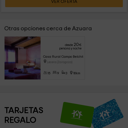
VER OFERTA
Otras opciones cerca de Azuara
20
desde
€
persona y noche
Casa Rural Campo Belchite
Lecera (Zaragoza)
15
9
3
18km
TARJETAS 
REGALO