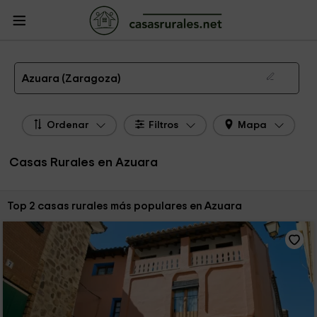
CasasRurales.net
Casas Rurales
Casas Rurales Aragón
Casas Rurales
Zaragoza
Casas Rurales Azuara
Las 2 mejores casas rurales en Azuara de 2026
Azuara (Zaragoza)
Ordenar
Filtros
Mapa
Casas Rurales en Azuara
Ordenar por:
Top 2 casas rurales más populares en Azuara