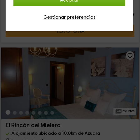
Aceptar
40
€
desde
Contacto directo
persona y noche
Cancelación 30 días antes
Gestionar preferencias
VER OFERTA
25 Fotos
El Rincón del Mielero
Alojamiento ubicado a 10.0km de Azuara