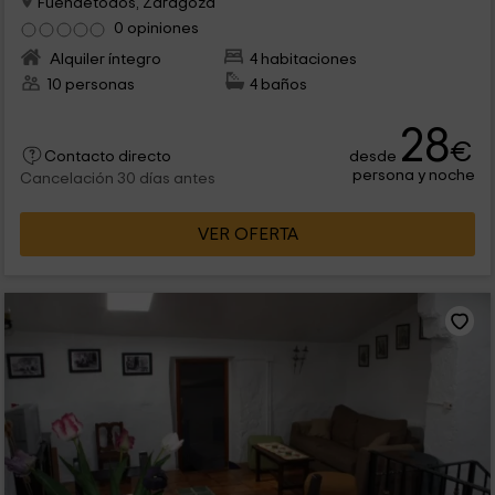
Fuendetodos, Zaragoza
0 opiniones
Alquiler íntegro
4 habitaciones
10 personas
4 baños
28
€
desde
Contacto directo
persona y noche
Cancelación 30 días antes
VER OFERTA