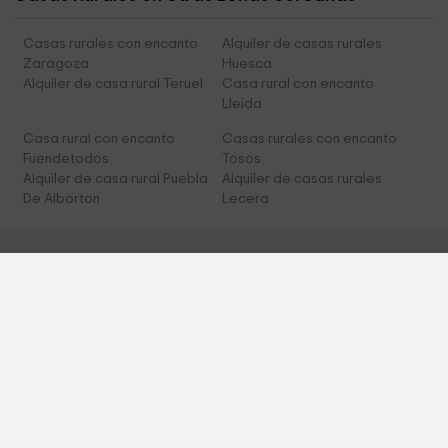
Casas rurales con encanto
Alquiler de casas rurales
Zaragoza
Huesca
Alquiler de casa rural Teruel
Casa rural con encanto
Lleida
Casa rural con encanto
Casas rurales con encanto
Fuendetodos
Tosos
Alquiler de casa rural Puebla
Alquiler de casas rurales
De Alborton
Lecera
Sobre Nosotros
¿Quiénes somos?
Blog Casasrurales.net
Contactar
Equipo editorial
Condiciones legales
Política de cookies
Política de privacidad
Confianza CasasRurales.net