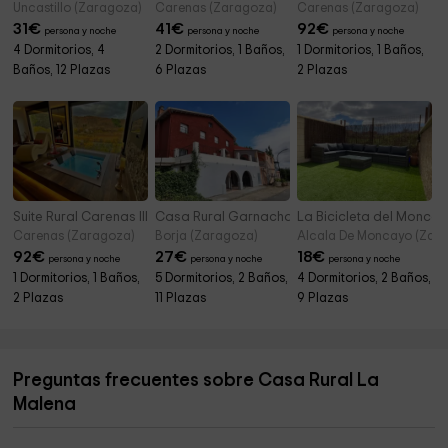
Uncastillo (Zaragoza)
Carenas (Zaragoza)
Carenas (Zaragoza)
31
€
41
€
92
€
persona y noche
persona y noche
persona y noche
4 Dormitorios, 4
2 Dormitorios, 1 Baños,
1 Dormitorios, 1 Baños,
Baños, 12 Plazas
6 Plazas
2 Plazas
Suite Rural Carenas III
Casa Rural Garnacha de Borja
La Bicicleta del Monca
Carenas (Zaragoza)
Borja (Zaragoza)
Alcala De Moncayo (Zar
92
€
27
€
18
€
persona y noche
persona y noche
persona y noche
1 Dormitorios, 1 Baños,
5 Dormitorios, 2 Baños,
4 Dormitorios, 2 Baños,
2 Plazas
11 Plazas
9 Plazas
Preguntas frecuentes sobre Casa Rural La
Malena