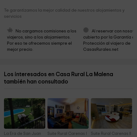
Torre barroco-mudéjar
4,5 km
Te garantizamos la mejor calidad de nuestros alojamientos y
servicios
Ayuntamiento de Samper del Salz
4,6 km
Ayuntamiento de Samper de Salz
4,6 km
No cargamos comisiones a los 
Al reservar con nosotr
viajeros, sino a los alojamientos. 
cubierto por la Garantía de
Espacio Antonio Fortún
4,6 km
Por eso te ofrecemos siempre el 
Protección al viajero de 
mejor precio.
CasasRurales.net
Palacio Marques de Lazan
5,7 km
Ayuntamiento de Letux
5,7 km
Los interesados en Casa Rural La Malena
Parque
5,9 km
también han consultado
Ermita de los Dolores
5,9 km
La Era de San Juan
Suite Rural Carenas I
Suite Rural Carenas II