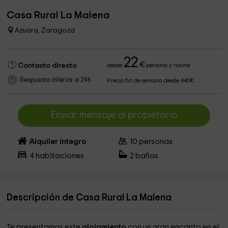
Casa Rural La Malena
Azuara, Zaragoza
22
€
Contacto directo
desde
persona y noche
Respuesta inferior a 24h
Precio fin de semana desde 440€
Enviar mensaje al propietario
Alquiler íntegro
10
personas
4
habitaciones
2
baños
Descripción de Casa Rural La Malena
Te presentamos este
alojamiento
con un gran encanto en el