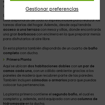
equipado con una
mesa
con varias sillas a juego, donde
compartir la hora de la comida con tus acompañantes.
Gestionar preferencias
La
cocina
es un espacio con
moderno equipamiento
en el
cual dispondrás de todo lo imprescindible para realizar las
tareas diarias del hogar. Además, desde aquí tendrás
acceso a una terraza
con mesa y sillas, donde encontrarás
una gran
barbacoa
con encimera en la que preparar menús
para disfrutarlos al aire libre.
En esta planta también dispondrás de un cuarto de
baño
completo
con ducha.
Primera Planta
Aquí se ubican
dos habitaciones dobles
con
un par de
camas cada una
, con un cálido ambiente gracias a los
paneles de madera que recubren parte de las paredes.
También incluyen
cómodas o armarios
para que puedas
colocar tus pertenencias.
La planta primera contiene el
segundo baño
, el cual es
completo y, además, está equipado con una
columna de
hidromasaje
en la ducha.