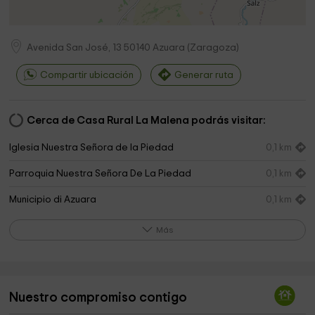
Avenida San José, 13
50140
Azuara
(
Zaragoza
)
Compartir ubicación
Generar ruta
Cerca de Casa Rural La Malena podrás visitar:
Iglesia Nuestra Señora de la Piedad
0,1 km
Parroquia Nuestra Señora De La Piedad
0,1 km
Municipio di Azuara
0,1 km
Ermita de San Nicolás
0,4 km
Más
Ermita Romanica de San Nicolás
0,4 km
Ermita San José
0,6 km
Nuestro compromiso contigo
Cementerio Samper del Salz
4,4 km