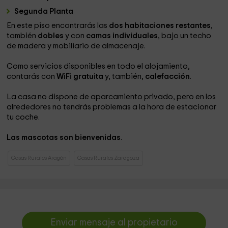
Segunda Planta
En este piso encontrarás las
dos habitaciones restantes
,
también
dobles
y con
camas individuales
, bajo un techo
de madera y mobiliario de almacenaje.
Como servicios disponibles en todo el alojamiento,
contarás con
WiFi gratuita
y, también,
calefacción
.
La casa no dispone de aparcamiento privado, pero en los
alrededores no tendrás problemas a la hora de estacionar
tu coche.
Las mascotas son bienvenidas
.
Casas Rurales Aragón
Casas Rurales Zaragoza
Enviar mensaje al propietario