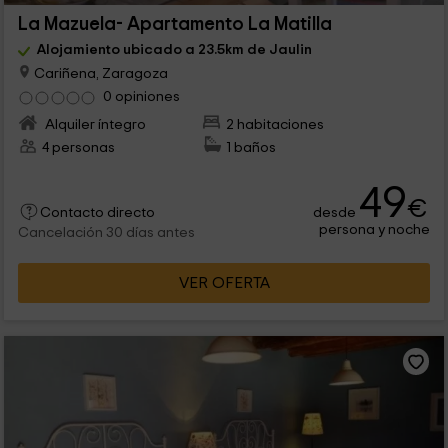
La Mazuela- Apartamento La Matilla
Alojamiento ubicado a 23.5km de Jaulin
Cariñena, Zaragoza
0 opiniones
Alquiler íntegro
2 habitaciones
4 personas
1 baños
49
€
desde
Contacto directo
persona y noche
Cancelación 30 días antes
VER OFERTA