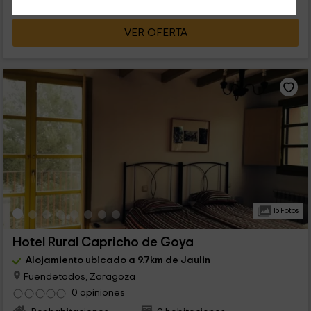
VER OFERTA
15 Fotos
Hotel Rural Capricho de Goya
Alojamiento ubicado a 9.7km de Jaulin
Fuendetodos, Zaragoza
0 opiniones