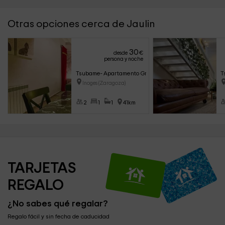
Otras opciones cerca de Jaulin
30
desde
€
persona y noche
Tsubame- Apartamento Grimaldi
T
Inoges (Zaragoza)
2
1
1
41km
TARJETAS 
REGALO
¿No sabes qué regalar?
Regalo fácil y sin fecha de caducidad