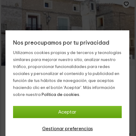
Nos preocupamos por tu privacidad
Utilizamos cookies propias y de terceros y tecnologías
23 Fotos
similares para mejorar nuestro sitio, analizar nuestro
tráfico, proporcionar funcionalidades para redes
La Casa del Pintor
sociales y personalizar el contenido y la publicidad en
Alojamiento ubicado a 9.6km de Jaulin
función de tus hábitos de navegación, que aceptas
Fuendetodos, Zaragoza
haciendo clic en el botón 'Aceptar'. Más información
0 opiniones
Reservado 1 veces
sobre nuestra
Política de cookies.
Alquiler íntegro
6 habitaciones
15 personas
6 baños
Aceptar
29
€
Gestionar preferencias
desde
Contacto directo
persona y noche
Cancelación 30 días antes