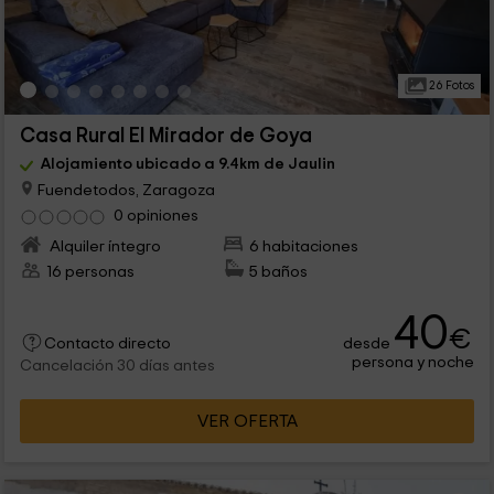
26 Fotos
Casa Rural El Mirador de Goya
Alojamiento ubicado a 9.4km de Jaulin
Fuendetodos, Zaragoza
0 opiniones
Alquiler íntegro
6 habitaciones
16 personas
5 baños
40
€
desde
Contacto directo
persona y noche
Cancelación 30 días antes
VER OFERTA