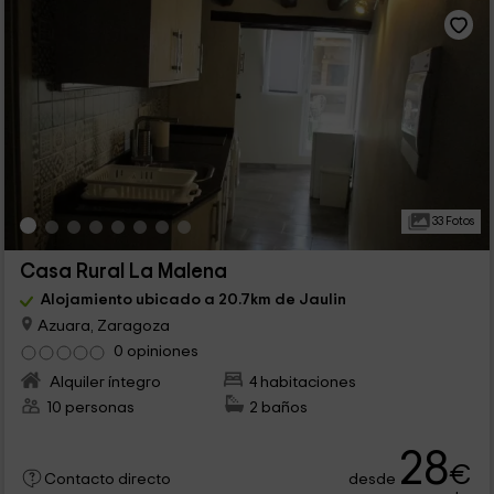
33 Fotos
Casa Rural La Malena
Alojamiento ubicado a 20.7km de Jaulin
Azuara, Zaragoza
0 opiniones
Alquiler íntegro
4 habitaciones
10 personas
2 baños
28
€
desde
Contacto directo