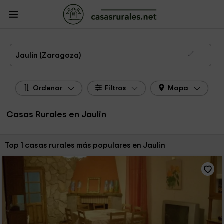
CasasRurales.net
Casas Rurales
Casas Rurales Aragón
Casas Rurales
Zaragoza
Casas Rurales Jaulin
Las 1 mejores casas rurales en Jaulin de 2026
Jaulin (Zaragoza)
Ordenar
Filtros
Mapa
Casas Rurales en Jaulin
Ordenar por:
Top 1 casas rurales más populares en Jaulin