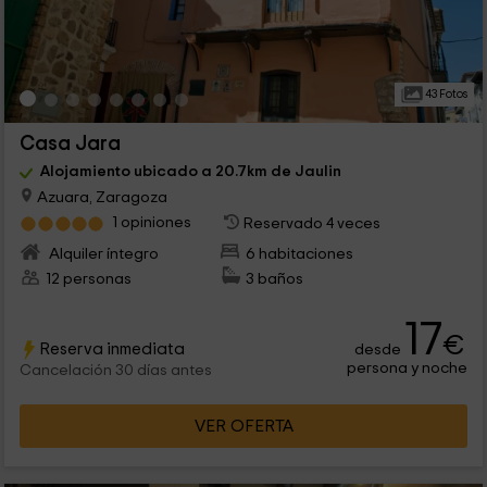
43 Fotos
Casa Jara
Alojamiento ubicado a 20.7km de Jaulin
Azuara, Zaragoza
1 opiniones
Reservado 4 veces
Alquiler íntegro
6 habitaciones
12 personas
3 baños
17
€
Reserva inmediata
desde
persona y noche
Cancelación 30 días antes
VER OFERTA