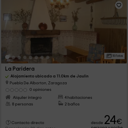
15 Fotos
La Paridera
Alojamiento ubicado a 11.0km de Jaulin
Puebla De Alborton, Zaragoza
0 opiniones
Alquiler íntegro
4 habitaciones
8 personas
2 baños
24
€
desde
Contacto directo
persona y noche