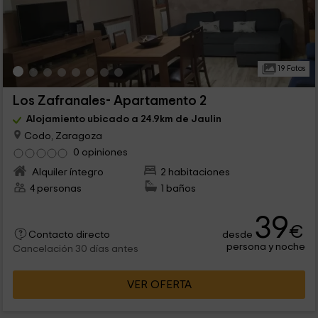
19 Fotos
Los Zafranales- Apartamento 2
Alojamiento ubicado a 24.9km de Jaulin
Codo, Zaragoza
0 opiniones
Alquiler íntegro
2 habitaciones
4 personas
1 baños
39
€
desde
Contacto directo
persona y noche
Cancelación 30 días antes
VER OFERTA