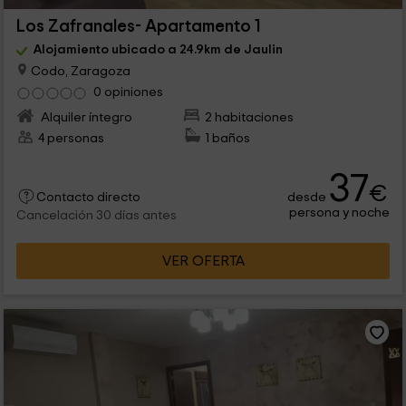
Los Zafranales- Apartamento 1
Alojamiento ubicado a 24.9km de Jaulin
Codo, Zaragoza
0 opiniones
Alquiler íntegro
2 habitaciones
4 personas
1 baños
37
€
desde
Contacto directo
persona y noche
Cancelación 30 días antes
VER OFERTA