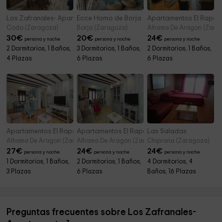
Los Zafranales- Apartamento 2
Ecce Homo de Borja
Apartamentos El Rapallo
Codo (Zaragoza)
Borja (Zaragoza)
Alhama De Aragon (Zara
30
€
20
€
24
€
persona y noche
persona y noche
persona y noche
2 Dormitorios, 1 Baños,
3 Dormitorios, 1 Baños,
2 Dormitorios, 1 Baños,
4 Plazas
6 Plazas
6 Plazas
Apartamentos El Rapallo- La Vuelta
Apartamentos El Rapallo- El Giro
Las Saladas
Alhama De Aragon (Zaragoza)
Alhama De Aragon (Zaragoza)
Chiprana (Zaragoza)
27
€
24
€
24
€
persona y noche
persona y noche
persona y noche
1 Dormitorios, 1 Baños,
2 Dormitorios, 1 Baños,
4 Dormitorios, 4
3 Plazas
6 Plazas
Baños, 16 Plazas
Preguntas frecuentes sobre Los Zafranales-