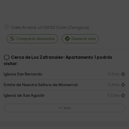
Calle Arrabal, s/n
50132
Codo
(
Zaragoza
)
Compartir ubicación
Generar ruta
Cerca de Los Zafranales- Apartamento 1 podrás
visitar:
Iglesia San Bernardo
0,3 km
Ermita de Nuestra Señora de Monserrat
0,4 km
Iglesia de San Agustín
5,0 km
Convent of Saint Augustine
5,1 km
Más
Iglesia de San Martín de Tours
5,1 km
pueblo viejo Belchite
5,1 km