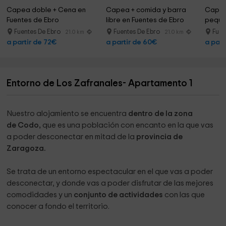
Capea doble + Cena en 
Capea + comida y barra 
Capea 
Fuentes de Ebro
libre en Fuentes de Ebro
peque
Fuentes De Ebro
Fuentes De Ebro
Fuen
21.0 km
21.0 km
a partir de 72€
a partir de 60€
a part
Entorno de Los Zafranales- Apartamento 1
Nuestro alojamiento se encuentra
dentro de la zona
de Codo,
que es una población con encanto en la que vas
a poder desconectar en mitad de la
provincia de
Zaragoza.
Se trata de un entorno espectacular en el que vas a poder
desconectar, y donde vas a poder disfrutar de las mejores
comodidades y un
conjunto de actividades
con las que
conocer a fondo el territorio.