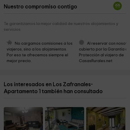
Nuestro compromiso contigo
Ayuntamiento de Belchite
5,2 km
Parroquia San Martín
5,2 km
Te garantizamos la mejor calidad de nuestros alojamientos y
servicios
Ermita De Nuestra Señora Del Pueyo
7,9 km
Ermita Virgen de los Dolores
9,4 km
No cargamos comisiones a los 
Al reservar con nosotr
viajeros, sino a los alojamientos. 
cubierto por la Garantía de
Ayuntamiento de Almonacid de la Cuba
9,5 km
Por eso te ofrecemos siempre el 
Protección al viajero de 
mejor precio.
CasasRurales.net
Iglesia Nuestra Señora la Mayor
9,5 km
Ermita de las Nieves
9,6 km
Los interesados en Los Zafranales-
Cementerio de Almonacid de la Cuba
10,0 km
Apartamento 1 también han consultado
Ayuntamiento De Letux
11,5 km