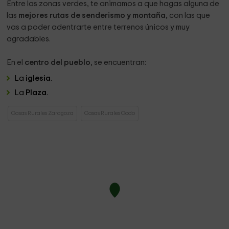
Entre las zonas verdes, te animamos a que hagas alguna de
las
mejores rutas de senderismo y montaña,
con las que
vas a poder adentrarte entre terrenos únicos y muy
agradables.
En el
centro del pueblo
, se encuentran:
La
iglesia
.
La
Plaza
.
Casas Rurales Zaragoza
Casas Rurales Codo