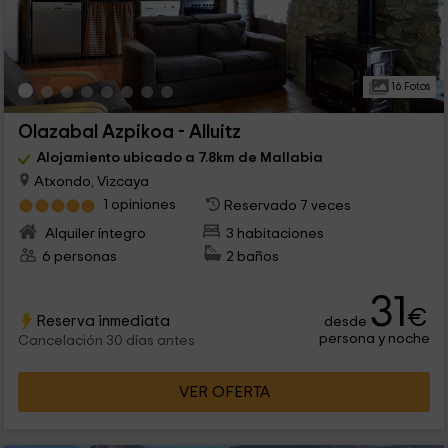
16 Fotos
Olazabal Azpikoa - Alluitz
Alojamiento ubicado a 7.8km de Mallabia
Atxondo, Vizcaya
1 opiniones
Reservado 7 veces
Alquiler íntegro
3 habitaciones
6 personas
2 baños
31
€
Reserva inmediata
desde
persona y noche
Cancelación 30 días antes
VER OFERTA