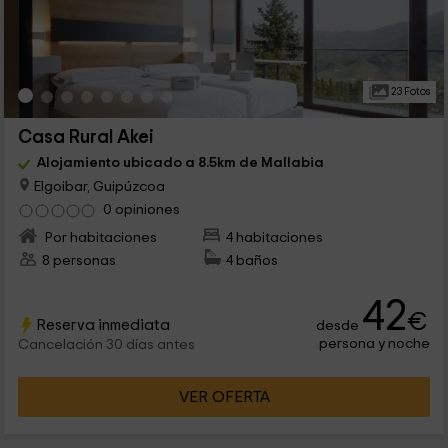
23 Fotos
Casa Rural Akei
Alojamiento ubicado a 8.5km de Mallabia
Elgoibar, Guipúzcoa
0 opiniones
Por habitaciones
4 habitaciones
8 personas
4 baños
42
€
Reserva inmediata
desde
persona y noche
Cancelación 30 días antes
VER OFERTA