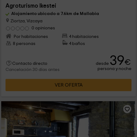
Agroturismo Ikestei
Alojamiento ubicado a 7.6km de Mallabia
Ziortza, Vizcaya
0 opiniones
Por habitaciones
4 habitaciones
8 personas
4 baños
39
€
desde
Contacto directo
persona y noche
Cancelación 30 días antes
VER OFERTA