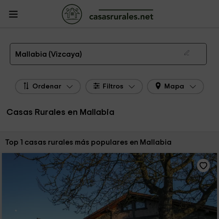
CasasRurales.net
Casas Rurales
Casas Rurales País Vasco
Casas Rurales
Vizcaya
Casas Rurales Mallabia
Las 1 mejores casas rurales en Mallabia de 2026
Mallabia (Vizcaya)
Ordenar
Filtros
Mapa
Casas Rurales en Mallabia
Ordenar por:
Top 1 casas rurales más populares en Mallabia