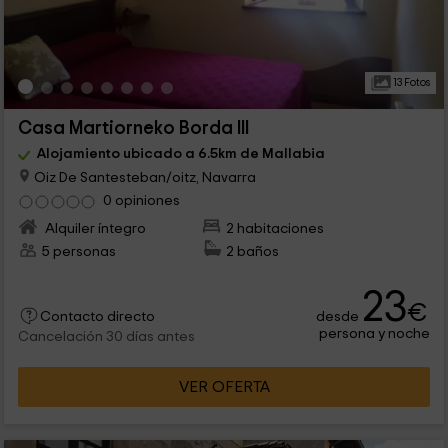
13 Fotos
Casa Martiorneko Borda III
Alojamiento ubicado a 6.5km de Mallabia
Oiz De Santesteban/oitz, Navarra
0 opiniones
Alquiler íntegro
2 habitaciones
5 personas
2 baños
23
€
desde
Contacto directo
persona y noche
Cancelación 30 días antes
VER OFERTA