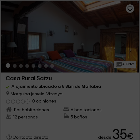
41 Fotos
Casa Rural Satzu
Alojamiento ubicado a 8.8km de Mallabia
Marquina jemein, Vizcaya
0 opiniones
Por habitaciones
6 habitaciones
12 personas
5 baños
35
€
desde
Contacto directo