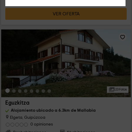
VER OFERTA
23 Fotos
Eguzkitza
Alojamiento ubicado a 6.3km de Mallabia
Elgeta, Guipúzcoa
0 opiniones