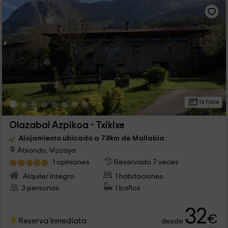
16 Fotos
Olazabal Azpikoa - Txikixe
Alojamiento ubicado a 7.8km de Mallabia
Atxondo, Vizcaya
1 opiniones
Reservado 7 veces
Alquiler íntegro
1 habitaciones
3 personas
1 baños
32
€
Reserva inmediata
desde