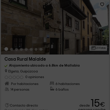
21 Fotos
Casa Rural Maialde
Alojamiento ubicado a 6.8km de Mallabia
Elgeta, Guipúzcoa
0 opiniones
Por habitaciones
6 habitaciones
14 personas
6 baños
15
€
desde
Contacto directo
persona y noche