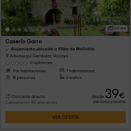
20 Fotos
Caserío Garro
Alojamiento ubicado a 9.5km de Mallabia
Arbatzegui Gerrikaitz, Vizcaya
0 opiniones
Por habitaciones
7 habitaciones
15 personas
6 baños
39
€
desde
Contacto directo
persona y noche
Cancelación 30 días antes
VER OFERTA