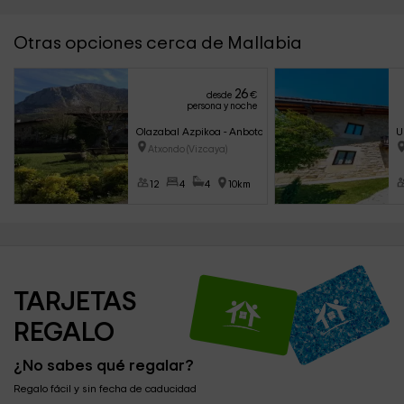
Otras opciones cerca de Mallabia
26
desde
€
persona y noche
Olazabal Azpikoa - Anboto
U
Atxondo (Vizcaya)
12
4
4
10km
TARJETAS 
REGALO
¿No sabes qué regalar?
Regalo fácil y sin fecha de caducidad