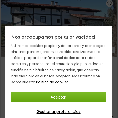
Nos preocupamos por tu privacidad
Utilizamos cookies propias y de terceros y tecnologías
26 Fotos
similares para mejorar nuestro sitio, analizar nuestro
tráfico, proporcionar funcionalidades para redes
Monte Baserria
sociales y personalizar el contenido y la publicidad en
Alojamiento ubicado a 6.0km de Mallabia
función de tus hábitos de navegación, que aceptas
Bolivar, Vizcaya
haciendo clic en el botón 'Aceptar'. Más información
0 opiniones
Reservado 2 veces
sobre nuestra
Política de cookies.
Alquiler íntegro
9 habitaciones
20 personas
5 baños
Aceptar
26
€
Gestionar preferencias
desde
Contacto directo
persona y noche
Cancelación 30 días antes