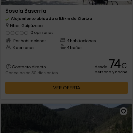
Sosola Baserria
Alojamiento ubicado a 8.5km de Ziortza
Eibar, Guipúzcoa
0 opiniones
Por habitaciones
4 habitaciones
8 personas
4 baños
74
€
desde
Contacto directo
persona y noche
Cancelación 30 días antes
VER OFERTA