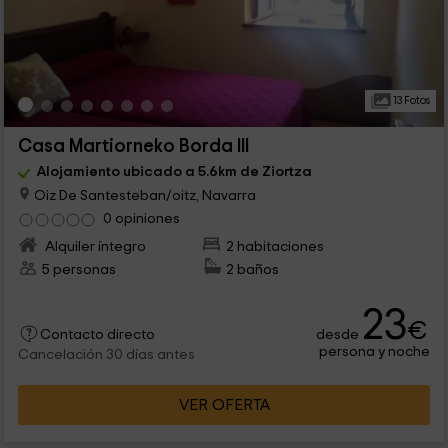
13 Fotos
Casa Martiorneko Borda III
Alojamiento ubicado a 5.6km de Ziortza
Oiz De Santesteban/oitz, Navarra
0 opiniones
Alquiler íntegro
2 habitaciones
5 personas
2 baños
23
€
desde
Contacto directo
persona y noche
Cancelación 30 días antes
VER OFERTA