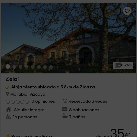
8 Fotos
Zelai
Alojamiento ubicado a 5.8km de Ziortza
Mallabia, Vizcaya
0 opiniones
Reservado 3 veces
Alquiler íntegro
6 habitaciones
16 personas
7 baños
35
€
Reserva inmediata
desde