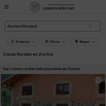
CasasRurales.net
Casas Rurales
Casas Rurales País Vasco
Casas Rurales
Vizcaya
Casas Rurales Ziortza
Las 1 mejores casas rurales en Ziortza de 2026
Ziortza (Vizcaya)
Ordenar
Filtros
Mapa
Casas Rurales en Ziortza
Ordenar por:
Top 1 casas rurales más populares en Ziortza