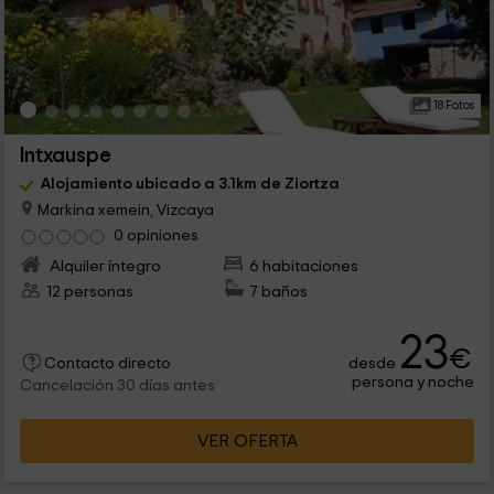
18 Fotos
Intxauspe
Alojamiento ubicado a 3.1km de Ziortza
Markina xemein, Vizcaya
0 opiniones
Alquiler íntegro
6 habitaciones
12 personas
7 baños
23
€
desde
Contacto directo
persona y noche
Cancelación 30 días antes
VER OFERTA