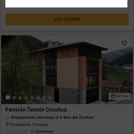
persona y noche
Cancelación 30 días antes
VER OFERTA
30 Fotos
Pensión Txomin Ostatua
Alojamiento ubicado a 4.4km de Ziortza
Etxebarria, Vizcaya
0 opiniones