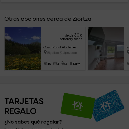
Otras opciones cerca de Ziortza
30
desde
€
persona y noche
Casa Rural Abatetxe
F
Elgoibar (Guipúzcoa)
15
4
4
13km
TARJETAS 
REGALO
¿No sabes qué regalar?