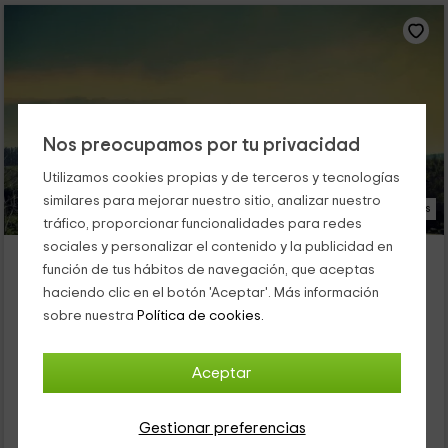
Nos preocupamos por tu privacidad
Utilizamos cookies propias y de terceros y tecnologías
similares para mejorar nuestro sitio, analizar nuestro
28 Fotos
tráfico, proporcionar funcionalidades para redes
sociales y personalizar el contenido y la publicidad en
Hotel Antsotegi
función de tus hábitos de navegación, que aceptas
Alojamiento ubicado a 3.4km de Ziortza
haciendo clic en el botón 'Aceptar'. Más información
Echevarria, Vizcaya
sobre nuestra
Política de cookies.
0 opiniones
Por habitaciones
15 habitaciones
Aceptar
30 personas
15 baños
45
Gestionar preferencias
€
desde
Contacto directo