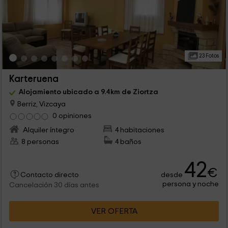
23 Fotos
Karteruena
Alojamiento ubicado a 9.4km de Ziortza
Berriz, Vizcaya
0 opiniones
Alquiler íntegro
4 habitaciones
8 personas
4 baños
42
€
desde
Contacto directo
persona y noche
Cancelación 30 días antes
VER OFERTA