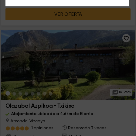
VER OFERTA
16 Fotos
Olazabal Azpikoa - Txikixe
Alojamiento ubicado a 4.6km de Elorrio
Atxondo, Vizcaya
1 opiniones
Reservado 7 veces