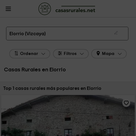
CasasRurales.net
Casas Rurales
Casas Rurales País Vasco
Casas Rurales
Vizcaya
Casas Rurales Elorrio
Las 1 mejores casas rurales en Elorrio de 2026
Elorrio (Vizcaya)
Ordenar
Filtros
Mapa
Casas Rurales en Elorrio
Ordenar por:
Top 1 casas rurales más populares en Elorrio