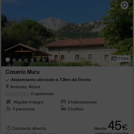
17 Fotos
Caserío Muru
Alojamiento ubicado a 7.3km de Elorrio
Aramaio, Álava
0 opiniones
Alquiler íntegro
3 habitaciones
9 personas
3 baños
45
€
desde
Contacto directo
persona y noche