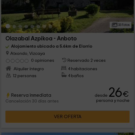
33 Fotos
Olazabal Azpikoa - Anboto
Alojamiento ubicado a 5.6km de Elorrio
Atxondo, Vizcaya
0 opiniones
Reservado 2 veces
Alquiler íntegro
4 habitaciones
12 personas
4 baños
26
€
Reserva inmediata
desde
persona y noche
Cancelación 30 días antes
VER OFERTA