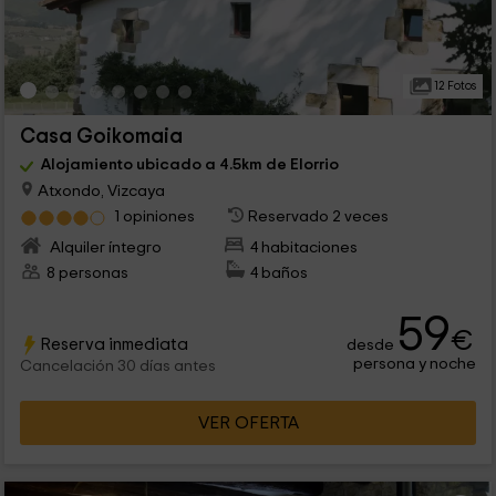
12 Fotos
Casa Goikomaia
Alojamiento ubicado a 4.5km de Elorrio
Atxondo, Vizcaya
1 opiniones
Reservado 2 veces
Alquiler íntegro
4 habitaciones
8 personas
4 baños
59
€
Reserva inmediata
desde
persona y noche
Cancelación 30 días antes
VER OFERTA