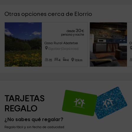
Otras opciones cerca de Elorrio
30
desde
€
persona y noche
Casa Rural Abatetxe
O
Elgoibar (Guipúzcoa)
15
4
4
16km
TARJETAS 
REGALO
¿No sabes qué regalar?
Regalo fácil y sin fecha de caducidad