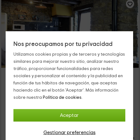
Nos preocupamos por tu privacidad
Utilizamos cookies propias y de terceros y tecnologías
16 Fotos
similares para mejorar nuestro sitio, analizar nuestro
tráfico, proporcionar funcionalidades para redes
Olazabal Azpikoa - Alluitz
sociales y personalizar el contenido y la publicidad en
Alojamiento ubicado a 4.6km de Elorrio
función de tus hábitos de navegación, que aceptas
Atxondo, Vizcaya
haciendo clic en el botón 'Aceptar'. Más información
1 opiniones
Reservado 7 veces
sobre nuestra
Política de cookies.
Alquiler íntegro
3 habitaciones
6 personas
2 baños
Aceptar
31
€
Reserva inmediata
Gestionar preferencias
desde
persona y noche
Cancelación 30 días antes