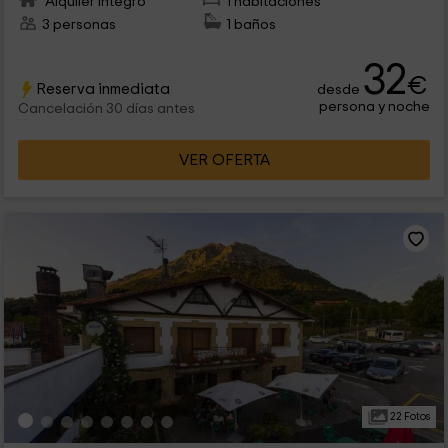
Alquiler íntegro
1 habitaciones
3 personas
1 baños
32
€
Reserva inmediata
desde
persona y noche
Cancelación 30 días antes
VER OFERTA
22 Fotos