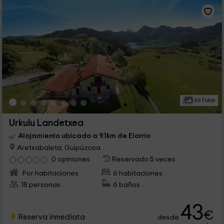
66 Fotos
Urkulu Landetxea
Alojamiento ubicado a 9.1km de Elorrio
Aretxabaleta, Guipúzcoa
0 opiniones
Reservado 5 veces
Por habitaciones
6 habitaciones
18 personas
6 baños
43
€
Reserva inmediata
desde