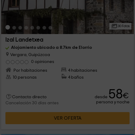
30 Fotos
Izal Landetxea
Alojamiento ubicado a 8.7km de Elorrio
Vergara, Guipúzcoa
0 opiniones
Por habitaciones
4 habitaciones
10 personas
4 baños
58
€
desde
Contacto directo
persona y noche
Cancelación 30 días antes
VER OFERTA