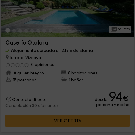
56 Fotos
Caserío Otalora
Alojamiento ubicado a 12.1km de Elorrio
Iurreta, Vizcaya
0 opiniones
Alquiler íntegro
8 habitaciones
15 personas
4 baños
94
€
desde
Contacto directo
persona y noche
Cancelación 30 días antes
VER OFERTA