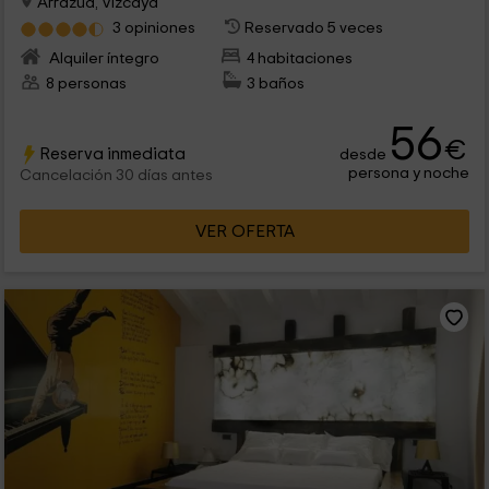
Arrazua, Vizcaya
3 opiniones
Reservado 5 veces
Alquiler íntegro
4 habitaciones
8 personas
3 baños
56
€
Reserva inmediata
desde
persona y noche
Cancelación 30 días antes
VER OFERTA