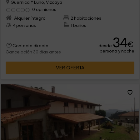
Guernica Y Luno, Vizcaya
0 opiniones
Alquiler íntegro
2 habitaciones
4 personas
1 baños
34
€
desde
Contacto directo
persona y noche
Cancelación 30 días antes
VER OFERTA