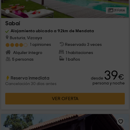
31 Fotos
Sabai
Alojamiento ubicado a 9.2km de Mendata
Busturia, Vizcaya
1 opiniones
Reservado 3 veces
Alquiler íntegro
1 habitaciones
5 personas
1 baños
39
€
Reserva inmediata
desde
persona y noche
Cancelación 30 días antes
VER OFERTA