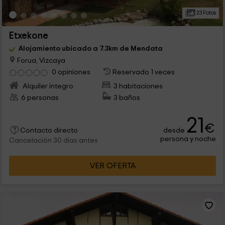
23 Fotos
Etxekone
Alojamiento ubicado a 7.3km de Mendata
Forua, Vizcaya
0 opiniones
Reservado 1 veces
Alquiler íntegro
3 habitaciones
6 personas
3 baños
21
€
desde
Contacto directo
persona y noche
Cancelación 30 días antes
VER OFERTA