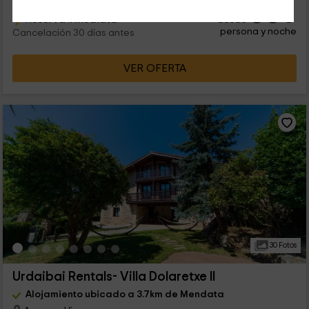
33
€
Reserva inmediata
desde
persona y noche
Cancelación 30 días antes
VER OFERTA
30 Fotos
Urdaibai Rentals- Villa Dolaretxe II
Alojamiento ubicado a 3.7km de Mendata