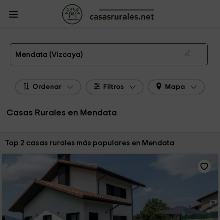
CasasRurales.net
Casas Rurales
Casas Rurales País Vasco
Casas Rurales
Vizcaya
Casas Rurales Mendata
Las 2 mejores casas rurales en Mendata de 2026
Mendata (Vizcaya)
Ordenar
Filtros
Mapa
Casas Rurales en Mendata
Ordenar por:
Top 2 casas rurales más populares en Mendata