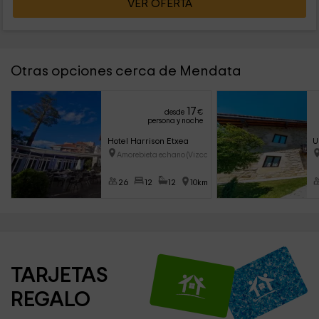
VER OFERTA
Otras opciones cerca de Mendata
17
desde
€
persona y noche
Hotel Harrison Etxea
U
Amorebieta echano (Vizcaya)
26
12
12
10km
TARJETAS 
REGALO