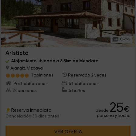
33 Fotos
Aristieta
Alojamiento ubicado a 3.5km de Mendata
Ajangiz, Vizcaya
1 opiniones
Reservado 2 veces
Por habitaciones
6 habitaciones
18 personas
6 baños
25
€
Reserva inmediata
desde
persona y noche
Cancelación 30 días antes
VER OFERTA