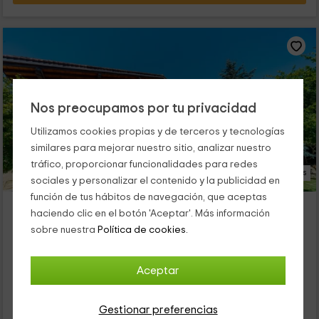
Nos preocupamos por tu privacidad
Utilizamos cookies propias y de terceros y tecnologías
similares para mejorar nuestro sitio, analizar nuestro
tráfico, proporcionar funcionalidades para redes
20 Fotos
sociales y personalizar el contenido y la publicidad en
función de tus hábitos de navegación, que aceptas
Urdaibai Rentals- Villa Dolaretxe I
haciendo clic en el botón 'Aceptar'. Más información
Alojamiento ubicado a 3.7km de Mendata
sobre nuestra
Política de cookies.
Arrazua, Vizcaya
0 opiniones
Reservado 2 veces
Aceptar
Alquiler íntegro
2 habitaciones
8 personas
1 baños
Gestionar preferencias