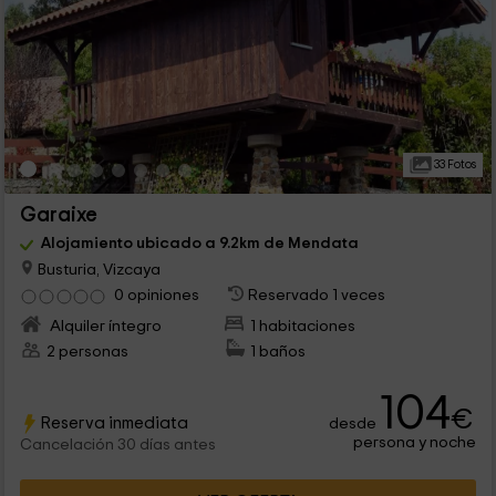
33 Fotos
Garaixe
Alojamiento ubicado a 9.2km de Mendata
Busturia, Vizcaya
0 opiniones
Reservado 1 veces
Alquiler íntegro
1 habitaciones
2 personas
1 baños
104
€
Reserva inmediata
desde
persona y noche
Cancelación 30 días antes