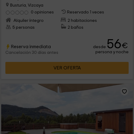
Busturia, Vizcaya
0 opiniones
Reservado 1 veces
Alquiler íntegro
2 habitaciones
5 personas
2 baños
56
€
Reserva inmediata
desde
persona y noche
Cancelación 30 días antes
VER OFERTA