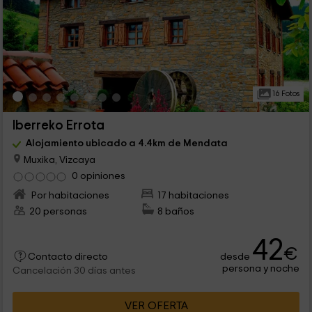
16 Fotos
Iberreko Errota
Alojamiento ubicado a 4.4km de Mendata
Muxika, Vizcaya
0 opiniones
Por habitaciones
17 habitaciones
20 personas
8 baños
42
€
desde
Contacto directo
persona y noche
Cancelación 30 días antes
VER OFERTA