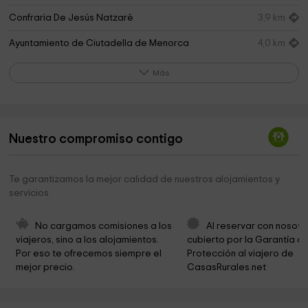
Confraria De Jesús Natzarè
3,9 km
Ayuntamiento de Ciutadella de Menorca
4,0 km
Palau Salort
4,0 km
Más
Consell Insular de Menorca
4,0 km
Iglesia del Socors
4,1 km
Nuestro compromiso contigo
Camino Natural Camí de Cavals
4,1 km
Catedral de Menorca
4,1 km
Te garantizamos la mejor calidad de nuestros alojamientos y
servicios
Catedral de Santa Maria de Ciutadella
4,1 km
Iglesia del Sant Crist
4,1 km
No cargamos comisiones a los 
Al reservar con nosotr
viajeros, sino a los alojamientos. 
cubierto por la Garantía de
La bufera
4,1 km
Por eso te ofrecemos siempre el 
Protección al viajero de 
mejor precio.
CasasRurales.net
Parròquia de la Catedral
4,1 km
Iglesia Virgen del Carmen
4,2 km