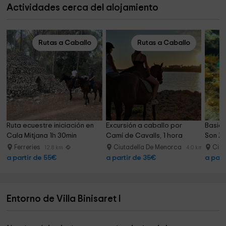
Actividades cerca del alojamiento
Rutas a Caballo
Rutas a Caballo
Ruta ecuestre iniciación en 
Excursión a caballo por 
Basic 
Cala Mitjana 1h 30min
Camí de Cavalls, 1 hora
Son Xo
Ferreries
Ciutadella De Menorca
Ciut
12.8 km
4.0 km
a partir de 55€
a partir de 35€
a part
Entorno de Villa Binisaret I