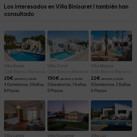
Los interesados en Villa Binisaret I también han
Museu Municipal de Ciutadella
4,4 km
consultado
Salón del Reino de los Testigos de Jehová
4,7 km
Villa Roser
Villa Coral
Villa Marina
Cala Blanca (Menorca)
Cala Blanca (Menorca)
Cala Blanca (Menorca)
25
€
150
€
22
€
persona y noche
persona y noche
persona y noche
4 Dormitorios, 3 Baños,
3 Dormitorios, 1 Baños,
3 Dormitorios, 2 Baños,
8 Plazas
5 Plazas
6 Plazas
Villa Leida
Villa Rocamar
Villa Luz