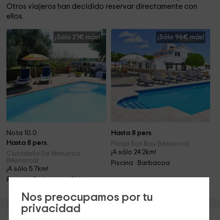
Otros viajeros han decidido reservar directamente con
ellos.
¡Sólo 21€ más!
¡Sólo 96€ más!
Nota 10.0
Hasta 8 pers.
Hasta 8 pers.
Platja Son Bou (Menorca)
¡A sólo 24.2km!
Ciutadella De Menorca
(Menorca)
Piscina · Barbacoa
¡A sólo 5.7km!
Piscina · Barbacoa · Chimenea
Nos preocupamos por tu
privacidad