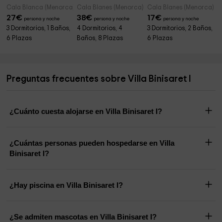
Cala Blanca (Menorca)
Cala Blanes (Menorca)
Cala Blanes (Menorca)
27
€
38
€
17
€
persona y noche
persona y noche
persona y noche
3 Dormitorios, 1 Baños,
4 Dormitorios, 4
3 Dormitorios, 2 Baños,
6 Plazas
Baños, 8 Plazas
6 Plazas
Preguntas frecuentes sobre Villa Binisaret I
¿Cuánto cuesta alojarse en Villa Binisaret I?
¿Cuántas personas pueden hospedarse en Villa
Binisaret I?
¿Hay piscina en Villa Binisaret I?
¿Se admiten mascotas en Villa Binisaret I?