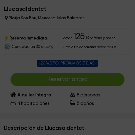
Llucasaldentet
Platja Son Bou, Menorca, Islas Baleares
125
€
Reserva inmediata
desde
persona y noche
Cancelación 30 días
Precio fin de semana desde 2000€
¡20% DTO. PRÓXIMOS 7 DÍAS!
Reservar ahora
Alquiler íntegro
8
personas
4
habitaciones
5
baños
Descripción de Llucasaldentet