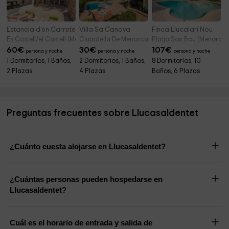
Estancia d'en Carretero
Villa Sa Canova
Finca Llucalari Nou
Es Castell/el Castell (Menorca)
Ciutadella De Menorca (Menorca)
Platja Son Bou (Menorca)
60
€
30
€
107
€
persona y noche
persona y noche
persona y noche
1 Dormitorios, 1 Baños,
2 Dormitorios, 1 Baños,
8 Dormitorios, 10
2 Plazas
4 Plazas
Baños, 6 Plazas
Preguntas frecuentes sobre Llucasaldentet
¿Cuánto cuesta alojarse en Llucasaldentet?
¿Cuántas personas pueden hospedarse en
Llucasaldentet?
Cuál es el horario de entrada y salida de