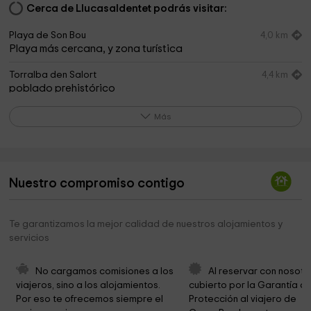
Cerca de Llucasaldentet podrás visitar:
Playa de Son Bou
4,0 km
Playa más cercana, y zona turística
Torralba den Salort
4,4 km
poblado prehistórico
Cala en Porter
5,5 km
Más
Cala y urbanización turística
Lloc de Menorca
5,6 km
centro zoológico
Nuestro compromiso contigo
Cova d'en Xoroi
5,8 km
Cueva emblemática, para disfrutar de la puesta de sol o
tomar una copa por la noche.
Te garantizamos la mejor calidad de nuestros alojamientos y
servicios
Monte Toro
7,6 km
el monte mas alto de la isla desde donde se divisa toda la
No cargamos comisiones a los 
Al reservar con nosotr
panorámica de la misma.
viajeros, sino a los alojamientos. 
cubierto por la Garantía de
Por eso te ofrecemos siempre el 
Protección al viajero de 
Es Mercadal
8,0 km