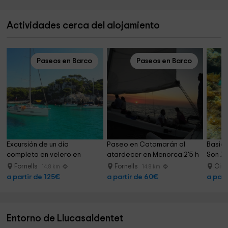
Actividades cerca del alojamiento
Paseos en Barco
Paseos en Barco
Excursión de un día 
Paseo en Catamarán al 
Basic 
completo en velero en 
atardecer en Menorca 2'5 h
Son Xo
Menorca
Fornells
Fornells
Ciut
14.8 km
14.8 km
a partir de 125€
a partir de 60€
a part
Entorno de Llucasaldentet