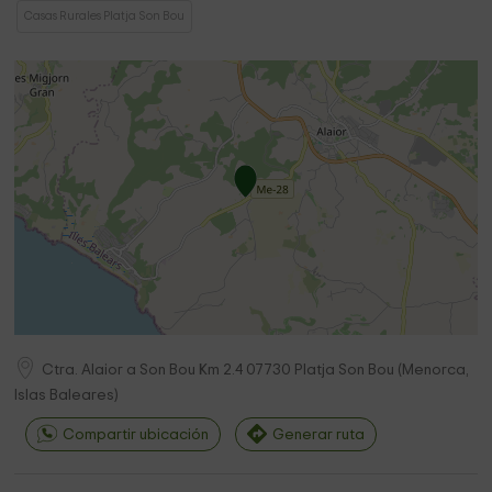
Casas Rurales Platja Son Bou
Ctra. Alaior a Son Bou Km 2.4
07730
Platja Son Bou
(
Menorca,
Islas Baleares
)
Compartir ubicación
Generar ruta