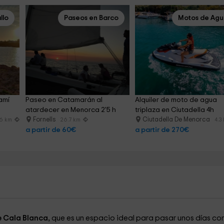
llo
Paseos en Barco
Motos de Ag
amí 
Paseo en Catamarán al 
Alquiler de moto de agua 
atardecer en Menorca 2'5 h
triplaza en Ciutadella 4h
Fornells
Ciutadella De Menorca
.6 km
26.7 km
4.3
a partir de 60€
a partir de 270€
e Cala Blanca,
que es un espacio ideal para pasar unos días co