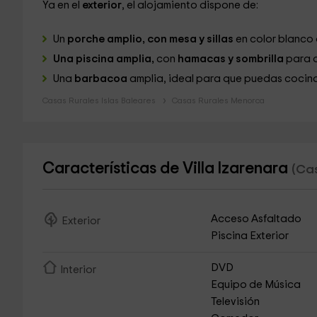
Ya en el
exterior
, el alojamiento dispone de:
Un
porche amplio, con mesa y sillas
en color blanco
Una piscina amplia,
con
hamacas y sombrilla
para q
Una
barbacoa
amplia, ideal para que puedas cocinar
Casas Rurales Islas Baleares
Casas Rurales Menorca
Características de Villa Izarenara
(Cas
Acceso Asfaltado
Exterior
Piscina Exterior
DVD
Interior
Equipo de Música
Televisión