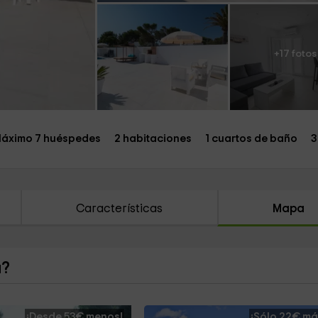
+17 fotos
áximo 7 huéspedes
2 habitaciones
1 cuartos de baño
3
Características
Mapa
a?
¡Desde 53€ menos!
¡Sólo 22€ má