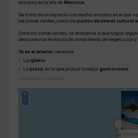
encanto en la isla de
Menorca
.
Se trata de un espacio con mucho encanto en el que va
las zonas verdes, como los
puntos de interés cultural 
Entre las zonas verdes, te animamos a que hagas algun
desconectar en mitad de zonas llenas de vegetación y 
Ya en el exterior,
tenemos:
La
iglesia
.
La
plaza
, en la que probar la mejor
gastronomía
.
Casas Rurales Cala Blanca
+
−
Villa Iz