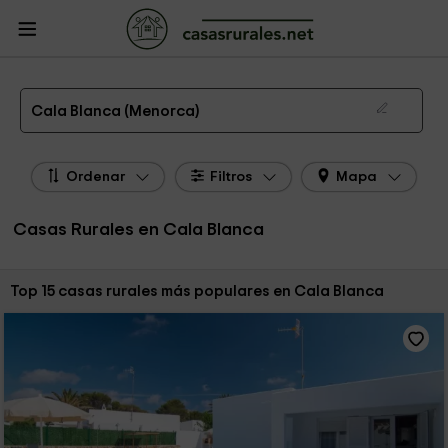
CasasRurales.net
Casas Rurales
Casas Rurales Islas Baleares
Casas
Rurales Menorca
Casas Rurales Cala Blanca
Las 15 mejores casas rurales en Cala Blanca de 2026
Cala Blanca (Menorca)
Ordenar
Filtros
Mapa
Casas Rurales en Cala Blanca
Ordenar por:
Top 15 casas rurales más populares en Cala Blanca