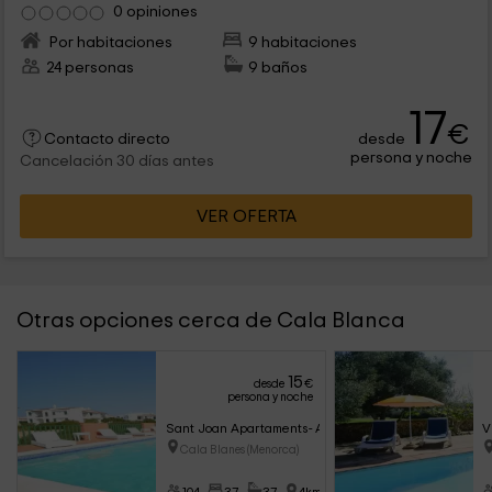
0 opiniones
Por habitaciones
9 habitaciones
24 personas
9 baños
17
€
desde
Contacto directo
persona y noche
Cancelación 30 días antes
VER OFERTA
Otras opciones cerca de Cala Blanca
15
desde
€
persona y noche
Sant Joan Apartaments- Adults Only
V
Cala Blanes (Menorca)