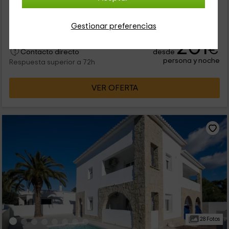
Blanca, que es un espacio con encanto en el que vas a poder
disfrutar de las mejores vistas de la isla de Menorca. Se trata
de un...
Gestionar preferencias
201
€
desde
Contacto directo
persona y noche
Respuesta superior a 72h
VER OFERTA
28 Fotos