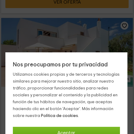
VER OFERTA
Nos preocupamos por tu privacidad
Utilizamos cookies propias y de terceros y tecnologías
24 Fotos
similares para mejorar nuestro sitio, analizar nuestro
tráfico, proporcionar funcionalidades para redes
Villa Payu
sociales y personalizar el contenido y la publicidad en
Cala Blanca, Menorca
función de tus hábitos de navegación, que aceptas
0 opiniones
haciendo clic en el botón 'Aceptar'. Más información
Alquiler íntegro
2 habitaciones
sobre nuestra
Política de cookies.
4 personas
2 baños
Nuestro alojamiento se encuentra dentro de la zona de Cala
Aceptar