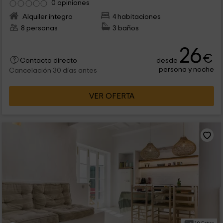
0 opiniones
Alquiler íntegro
4 habitaciones
8 personas
3 baños
26
€
desde
Contacto directo
persona y noche
Cancelación 30 días antes
VER OFERTA