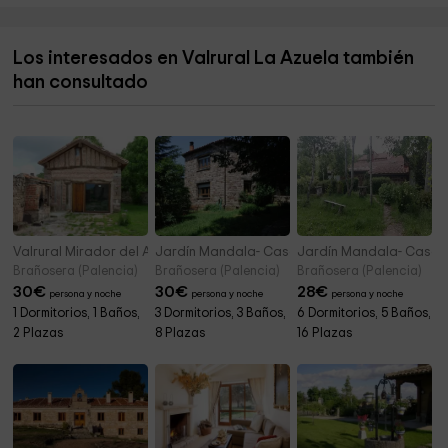
Iglesia de San Pantaleón
4,5 km
Parroquia Santa Eulalia
4,8 km
Los interesados en Valrural La Azuela también
Ayuntamiento De Valdeolea
5,0 km
han consultado
Iglesia de Santa Maria
5,0 km
Valrural Mirador del Alba
Jardín Mandala- Casa Valle de Brezos
Jardín Mandala- Casa 
Brañosera (Palencia)
Brañosera (Palencia)
Brañosera (Palencia)
30
€
30
€
28
€
persona y noche
persona y noche
persona y noche
1 Dormitorios, 1 Baños,
3 Dormitorios, 3 Baños,
6 Dormitorios, 5 Baños,
2 Plazas
8 Plazas
16 Plazas