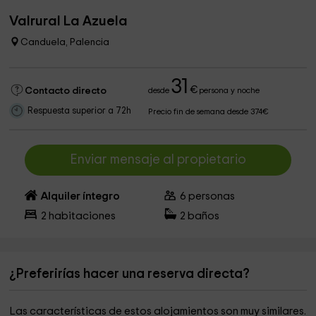
Valrural La Azuela
Canduela, Palencia
31
€
Contacto directo
desde
persona y noche
Respuesta superior a 72h
Precio fin de semana desde 374€
Enviar mensaje al propietario
Alquiler íntegro
6
personas
2
habitaciones
2
baños
¿Preferirías hacer una reserva directa?
Las características de estos alojamientos son muy similares.