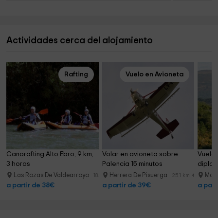
Actividades cerca del alojamiento
Rafting
Vuelo en Avioneta
Canorafting Alto Ebro, 9 km, 
Volar en avioneta sobre 
Vuelo 
3 horas
Palencia 15 minutos
diplo
Las Rozas De Valdearroyo
Herrera De Pisuerga
Mat
18.7 km
25.1 km
a partir de 38€
a partir de 39€
a part