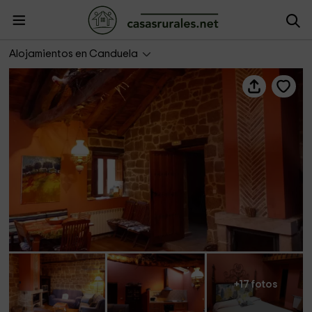
Valrural La Azuela
Alojamientos en Canduela
+17 fotos