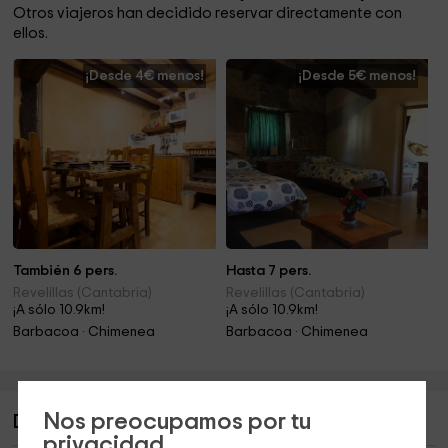
Otros viajeros han decidido reservar directamente con
ellos.
¡Desde 4€ menos!
¡Desde 5€ menos!
También 6 pers.
Hasta 7 pers.
Revelillas (Cantabria)
Revelillas (Cantabria)
¡A sólo 10.9km!
¡A sólo 10.9km!
Barbacoa · Chimenea
Barbacoa · Chimenea
Nos preocupamos por tu
Descripción de Valrural La Azuela
privacidad