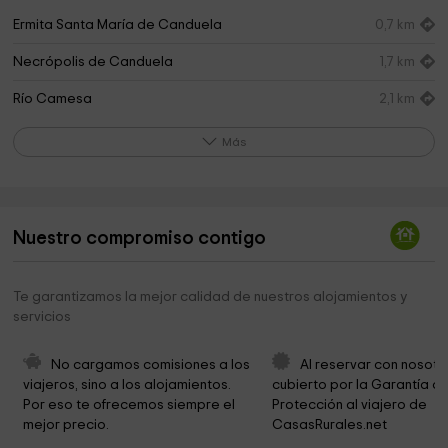
Ermita Santa María de Canduela
0,7 km
Necrópolis de Canduela
1,7 km
Río Camesa
2,1 km
Iglesia de San Antonio
2,4 km
Más
Iglesia de Santiago Apóstol
2,4 km
Iglesia de Santa Maria
3,3 km
Nuestro compromiso contigo
Navas de sobremonte
3,4 km
Las Ánimas
3,6 km
Te garantizamos la mejor calidad de nuestros alojamientos y
servicios
Iglesia de San Andrés
4,2 km
Santa Maria La Real (Las Henestrosas de las
4,4 km
No cargamos comisiones a los 
Al reservar con nosotr
Quintanillas)
viajeros, sino a los alojamientos. 
cubierto por la Garantía de
Por eso te ofrecemos siempre el 
Protección al viajero de 
Iglesia de San Martín de Tours
4,4 km
mejor precio.
CasasRurales.net