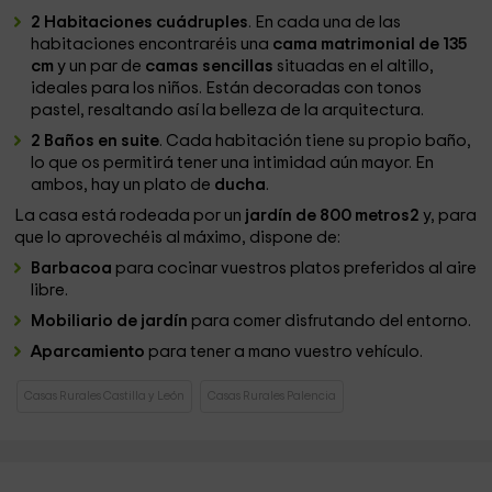
2 Habitaciones cuádruples
. En cada una de las
habitaciones encontraréis una
cama matrimonial de 135
cm
y un par de
camas sencillas
situadas en el altillo,
ideales para los niños. Están decoradas con tonos
pastel, resaltando así la belleza de la arquitectura.
2 Baños en suite
. Cada habitación tiene su propio baño,
lo que os permitirá tener una intimidad aún mayor. En
ambos, hay un plato de
ducha
.
La casa está rodeada por un
jardín de 800 metros2
y, para
que lo aprovechéis al máximo, dispone de:
Barbacoa
para cocinar vuestros platos preferidos al aire
libre.
Mobiliario de jardín
para comer disfrutando del entorno.
Aparcamiento
para tener a mano vuestro vehículo.
Casas Rurales Castilla y León
Casas Rurales Palencia