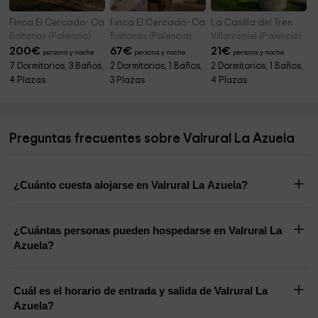
Finca El Cercado- Casa Principal
Finca El Cercado- Casa de Invitados
La Casilla del Tren
Baltanas (Palencia)
Baltanas (Palencia)
Villarramiel (Palencia)
200
€
67
€
21
€
persona y noche
persona y noche
persona y noche
7 Dormitorios, 3 Baños,
2 Dormitorios, 1 Baños,
2 Dormitorios, 1 Baños,
4 Plazas
3 Plazas
4 Plazas
Preguntas frecuentes sobre Valrural La Azuela
¿Cuánto cuesta alojarse en Valrural La Azuela?
¿Cuántas personas pueden hospedarse en Valrural La
Azuela?
Cuál es el horario de entrada y salida de Valrural La
Azuela?