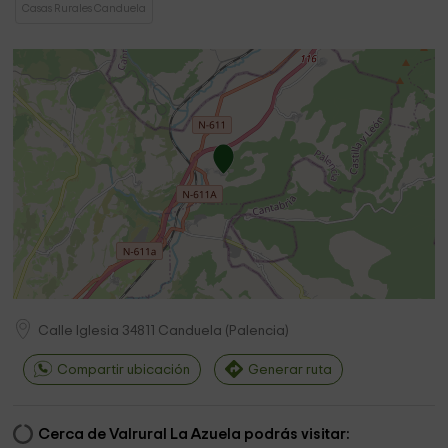
Casas Rurales Canduela
Calle Iglesia
34811
Canduela
(
Palencia
)
Compartir ubicación
Generar ruta
Cerca de Valrural La Azuela podrás visitar: