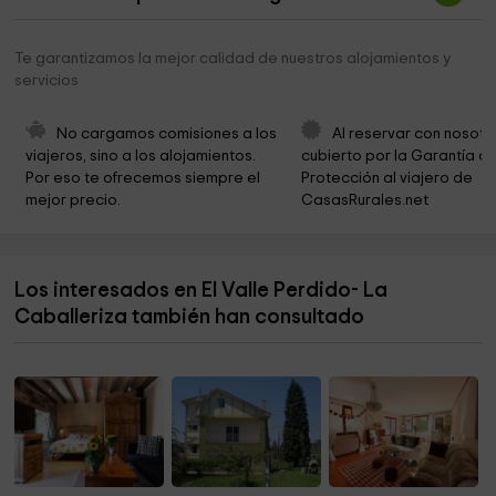
Espacio Natural de Covalagua
4,3 km
Iglesia de Santa Leocadia
4,4 km
Te garantizamos la mejor calidad de nuestros alojamientos y
servicios
Iglesia de San Cosme y San Damián
5,0 km
Iglesia de Santa María de Valverde
5,5 km
No cargamos comisiones a los 
Al reservar con nosotr
viajeros, sino a los alojamientos. 
cubierto por la Garantía de
Iglesia de San Juan Bautista
5,5 km
Por eso te ofrecemos siempre el 
Protección al viajero de 
mejor precio.
CasasRurales.net
Iglesia de San Vicente
5,8 km
Las Ánimas
5,8 km
Los interesados en El Valle Perdido- La
Iglesia de Santa Maria Maggiore
5,9 km
Caballeriza también han consultado
St. Martin Church
6,1 km