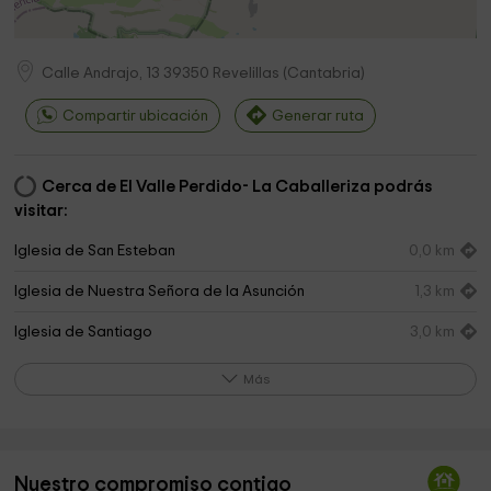
Calle Andrajo, 13
39350
Revelillas
(
Cantabria
)
Compartir ubicación
Generar ruta
Cerca de El Valle Perdido- La Caballeriza podrás
visitar:
Iglesia de San Esteban
0,0 km
Iglesia de Nuestra Señora de la Asunción
1,3 km
Iglesia de Santiago
3,0 km
Iglesia de San Vítores
3,3 km
Más
Iglesia de San Juan Bautista
3,6 km
Ermita de la Virgen de Monte
4,0 km
Nuestro compromiso contigo