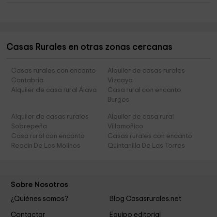
Casas Rurales en otras zonas cercanas
Casas rurales con encanto
Alquiler de casas rurales
Cantabria
Vizcaya
Alquiler de casa rural Álava
Casa rural con encanto
Burgos
Alquiler de casas rurales
Alquiler de casa rural
Sobrepeña
Villamoñico
Casa rural con encanto
Casas rurales con encanto
Reocin De Los Molinos
Quintanilla De Las Torres
Sobre Nosotros
¿Quiénes somos?
Blog Casasrurales.net
Contactar
Equipo editorial