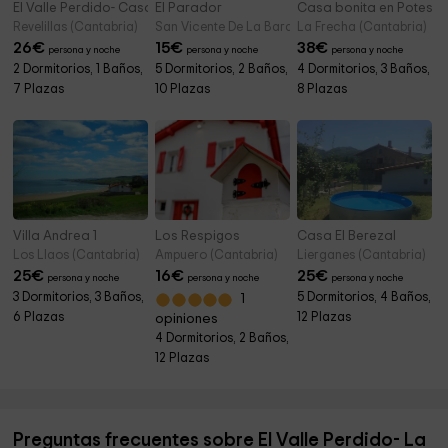
El Valle Perdido- Casa de la Iglesia
El Parador
Casa bonita en Potes
Revelillas (Cantabria)
San Vicente De La Barquera (Cantabria)
La Frecha (Cantabria)
26
€
15
€
38
€
persona y noche
persona y noche
persona y noche
2 Dormitorios, 1 Baños,
5 Dormitorios, 2 Baños,
4 Dormitorios, 3 Baños,
7 Plazas
10 Plazas
8 Plazas
Villa Andrea 1
Los Respigos
Casa El Berezal
Los Llaos (Cantabria)
Ampuero (Cantabria)
Lierganes (Cantabria)
25
€
16
€
25
€
persona y noche
persona y noche
persona y noche
3 Dormitorios, 3 Baños,
5 Dormitorios, 4 Baños,
1
6 Plazas
12 Plazas
opiniones
4 Dormitorios, 2 Baños,
12 Plazas
Preguntas frecuentes sobre El Valle Perdido- La