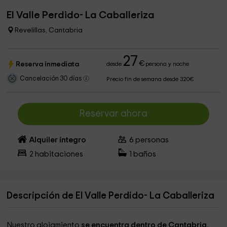
El Valle Perdido- La Caballeriza
Revelillas, Cantabria
27
€
Reserva inmediata
desde
persona y noche
Cancelación 30 días
Precio fin de semana desde 320€
Reservar ahora
Alquiler íntegro
6
personas
2
habitaciones
1
baños
Descripción de El Valle Perdido- La Caballeriza
Nuestro alojamiento
se encuentra dentro de Cantabria
,