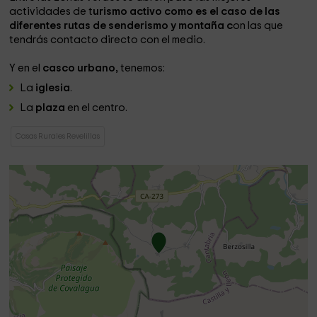
actividades de t
urismo activo como es el caso de las
diferentes rutas de senderismo y montaña c
on las que
tendrás contacto directo con el medio.
Y en el
casco urbano,
tenemos:
La
iglesia
.
La
plaza
en el centro.
Casas Rurales Revelillas