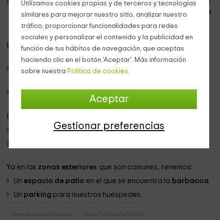
Un cuarto de baño
completo en el que vas a encontrar el
Utilizamos cookies propias y de terceros y tecnologías
conjunto de
sanitarios
necesario, y los
juegos de toallas
similares para mejorar nuestro sitio, analizar nuestro
que necesitaréis.
tráfico, proporcionar funcionalidades para redes
sociales y personalizar el contenido y la publicidad en
La
planta superior
reparte:
función de tus hábitos de navegación, que aceptas
haciendo clic en el botón 'Aceptar'. Más información
Un dormitorio doble
amplio, nen el que se encuentran las
sobre nuestra
Política de cookies.
2 camas individuales.
Un
funcional aseo.
Aceptar
La
última planta
consta de:
Gestionar preferencias
Una
cama de matrimonio
con sábanas y mantas.
2 camas individuales.
Ya en las
zonas exteriores
que son comunes, tenemos:
Un
espacio de patio
en el que se encuentra la
barbacoa
.
Un
parking
para nuestros huéspedes.
Casas Rurales Cantabria
Casas Rurales Cantabria