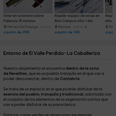
Volar en avioneta sobre 
Alquiler equipo de esquí en 
Alquil
Palencia 15 minutos
Alto Campoo niño 1 día
niño A
Herrera De Pisuerga
Reinosa
Rei
25.9 km
25.5 km
a partir de 39€
a partir de 14€
a part
Entorno de El Valle Perdido- La Caballeriza
Nuestro alojamiento se encuentra
dentro de la zona
de Revelillas,
que es un pueblo tranquilo en el que vas a
poder desconectar, dentro de
Cantabria
.
Se trata de un espacio en el que podrás disfrutar de la
esencia del pueblo, tranquila y tradicional,
adornada con
el conjunto de los elementos de la vegetación con los que
vas a poder disfrutar de su panorámica.
Entre las zonas verdes se abren paso las mejores