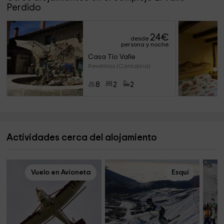
Perdido
24
€
desde
persona y noche
Casa Tío Valle
Revelillas (Cantabria)
8
2
2
Actividades cerca del alojamiento
Vuelo en Avioneta
Esquí