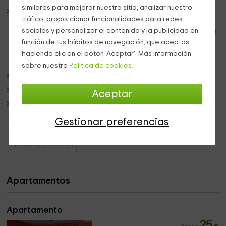
similares para mejorar nuestro sitio, analizar nuestro
La
sala de estar
consta de un conjunto de
sillones
que
tráfico, proporcionar funcionalidades para redes
miran hacia el frente en el que se encuentra el mueble con
sociales y personalizar el contenido y la publicidad en
la
televisión
. A continuación, el espacio del comedor con
la
mesa de madera
y su conjunto de sillas, que comunica
función de tus hábitos de navegación, que aceptas
a su vez con la cocina.
haciendo clic en el botón 'Aceptar'. Más información
sobre nuestra
Política de cookies.
En el
exterior
, el complejo cuenta con:
Una
zona de terraza
con mesa y sillas.
Aceptar
Un espacio con la
barbacoa
.
Gestionar preferencias
Apartamentos Comunidad Valenciana
Apartamentos Valencia
Apartamentos Godelleta
Apartamentos
Apartamento
25