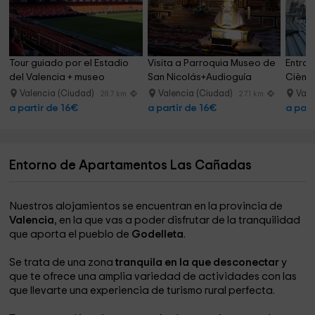
Tour guiado por el Estadio 
Visita a Parroquia Museo de 
Entrad
del Valencia + museo
San Nicolás+Audioguía
Ciènci
Valencia (Ciudad)
Valencia (Ciudad)
Vale
28.7 km
27.1 km
a partir de 16€
a partir de 16€
a part
Entorno de Apartamentos Las Cañadas
Nuestros alojamientos se encuentran en la provincia de
Valencia
, en la que vas a poder disfrutar de la tranquilidad
que aporta el pueblo de
Godelleta
.
Se trata de una zona
tranquila en la que desconectar
y
que te ofrece una amplia variedad de actividades con las
que llevarte una experiencia de turismo rural perfecta.