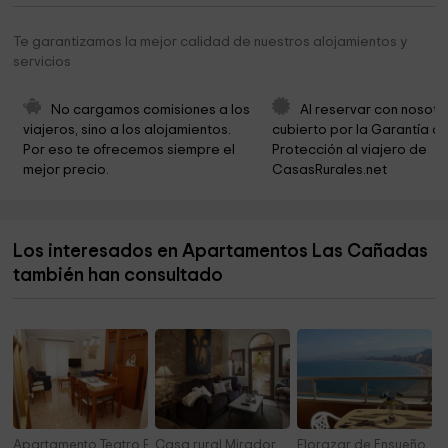
Salon Del Reino De Los Testigos De Jehova.
18,9 km
Te garantizamos la mejor calidad de nuestros alojamientos y
Ayuntamiento de Torrent
19,0 km
servicios
Ayuntamiento Torrent
19,1 km
No cargamos comisiones a los 
Al reservar con nosotr
Parroquia Nuestra Señora del Monte Sión
19,1 km
viajeros, sino a los alojamientos. 
cubierto por la Garantía de
Por eso te ofrecemos siempre el 
Protección al viajero de 
Marmoles Artisticos Magraner
19,3 km
mejor precio.
CasasRurales.net
Parroquia de la Asunción de Nuestra Señora de
19,3 km
Torrent
Los interesados en Apartamentos Las Cañadas
DiverBol
19,4 km
también han consultado
Apartamento Teatro Principal
Casa rural Mirador
Florazar de Ensueño