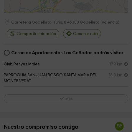
Carretera Godelleta -Turis, 8
46388
Godelleta
(
Valencia
)
Compartir ubicación
Generar ruta
Cerca de Apartamentos Las Cañadas podrás visitar:
Club Penyes Males
17,9 km
PARROQUIA SAN JUAN BOSCO-SANTA MARIA DEL
18,0 km
MONTE VEDAT
Parroquia de la Sagrada Familia
18,1 km
Más
Senderos 21 SL
18,3 km
Parroquia Ortodoxa Sf. Efrem cel Nou
18,5 km
Iglesia Bautista Bíblica De Torrent
18,7 km
Nuestro compromiso contigo