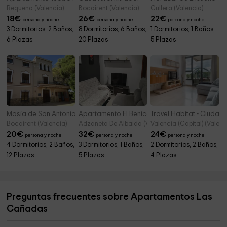
Requena (Valencia)
Bocairent (Valencia)
Cullera (Valencia)
18
€
26
€
22
€
persona y noche
persona y noche
persona y noche
3 Dormitorios, 2 Baños,
8 Dormitorios, 6 Baños,
1 Dormitorios, 1 Baños,
6 Plazas
20 Plazas
5 Plazas
Masía de San Antonio
Apartamento El Benicadell
Travel Habitat - Ciudad
Bocairent (Valencia)
Adzaneta De Albaida (Valencia)
Valencia (Capital) (Valenc
20
€
32
€
24
€
persona y noche
persona y noche
persona y noche
4 Dormitorios, 2 Baños,
3 Dormitorios, 1 Baños,
2 Dormitorios, 2 Baños,
12 Plazas
5 Plazas
4 Plazas
Preguntas frecuentes sobre Apartamentos Las
Cañadas