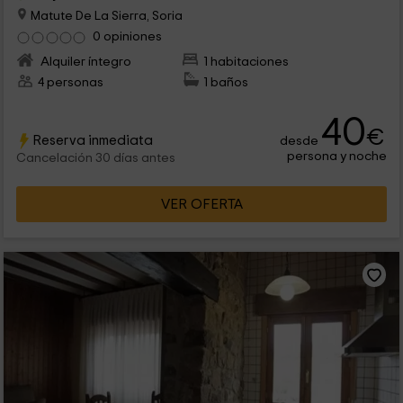
Matute De La Sierra, Soria
0 opiniones
Alquiler íntegro
1 habitaciones
4 personas
1 baños
40
€
Reserva inmediata
desde
persona y noche
Cancelación 30 días antes
VER OFERTA