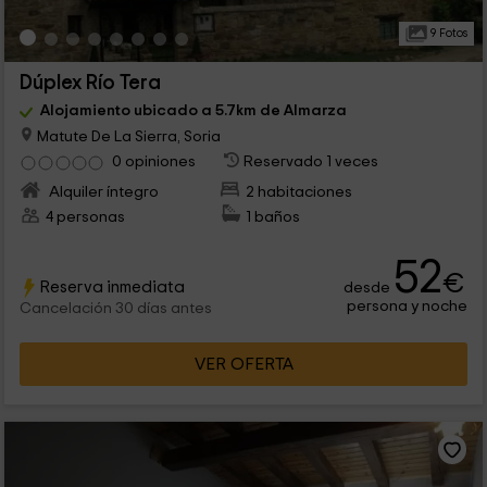
9 Fotos
Dúplex Río Tera
Alojamiento ubicado a 5.7km de Almarza
Matute De La Sierra, Soria
0 opiniones
Reservado 1 veces
Alquiler íntegro
2 habitaciones
4 personas
1 baños
52
€
Reserva inmediata
desde
persona y noche
Cancelación 30 días antes
VER OFERTA