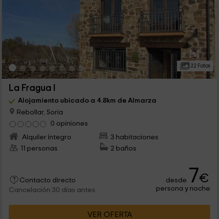
22 Fotos
La Fragua I
Alojamiento ubicado a 4.8km de Almarza
Rebollar, Soria
0 opiniones
Alquiler íntegro
3 habitaciones
11 personas
2 baños
7
€
desde
Contacto directo
persona y noche
Cancelación 30 días antes
VER OFERTA