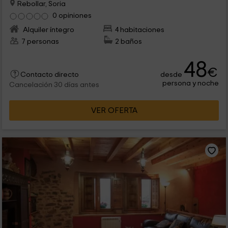
Rebollar, Soria
0 opiniones
Alquiler íntegro
4 habitaciones
7 personas
2 baños
48
€
desde
Contacto directo
persona y noche
Cancelación 30 días antes
VER OFERTA