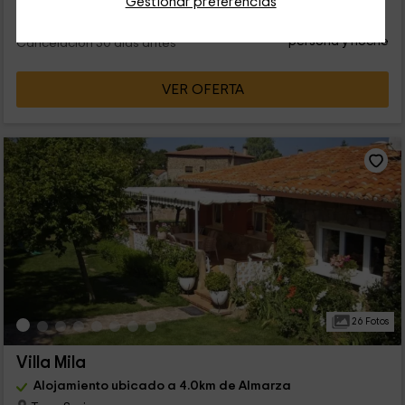
Gestionar preferencias
25
€
Reserva inmediata
desde
persona y noche
Cancelación 30 días antes
VER OFERTA
26 Fotos
Villa Mila
Alojamiento ubicado a 4.0km de Almarza