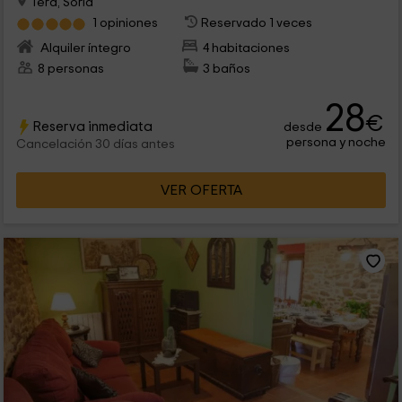
Tera, Soria
1 opiniones
Reservado 1 veces
Alquiler íntegro
4 habitaciones
8 personas
3 baños
28
€
Reserva inmediata
desde
persona y noche
Cancelación 30 días antes
VER OFERTA