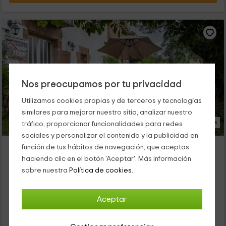
Nos preocupamos por tu privacidad
Utilizamos cookies propias y de terceros y tecnologías
similares para mejorar nuestro sitio, analizar nuestro
29 Fotos
tráfico, proporcionar funcionalidades para redes
sociales y personalizar el contenido y la publicidad en
Casa Rural El Balcón De Tera
función de tus hábitos de navegación, que aceptas
Alojamiento ubicado a 3.9km de Almarza
haciendo clic en el botón 'Aceptar'. Más información
Tera, Soria
sobre nuestra
Política de cookies.
2 opiniones
Reservado 5 veces
Por habitaciones
5 habitaciones
Aceptar
10 personas
5 baños