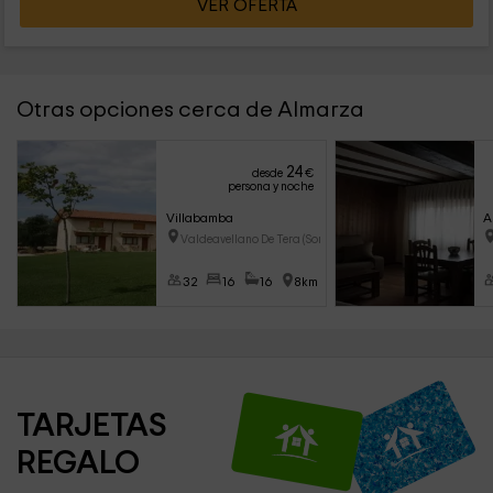
VER OFERTA
Otras opciones cerca de Almarza
24
desde
€
persona y noche
Villabamba
A
Valdeavellano De Tera (Soria)
32
16
16
8km
TARJETAS 
REGALO