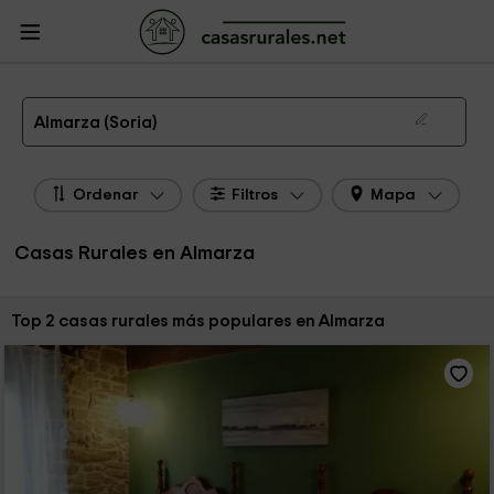
CasasRurales.net
Casas Rurales
Casas Rurales Castilla y León
Casas
Rurales Soria
Casas Rurales Almarza
Las 2 mejores casas rurales en Almarza de 2026
Almarza (Soria)
Ordenar
Filtros
Mapa
Casas Rurales en Almarza
Ordenar por:
Top 2 casas rurales más populares en Almarza