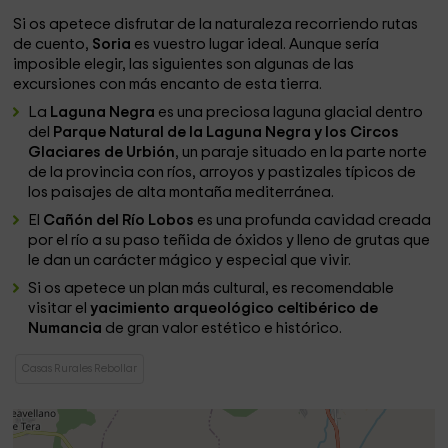
Si os apetece disfrutar de la naturaleza recorriendo rutas
de cuento,
Soria
es vuestro lugar ideal. Aunque sería
imposible elegir, las siguientes son algunas de las
excursiones con más encanto de esta tierra.
La
Laguna Negra
es una preciosa laguna glacial dentro
del
Parque Natural de la Laguna Negra y los Circos
Glaciares de Urbión
, un paraje situado en la parte norte
de la provincia con ríos, arroyos y pastizales típicos de
los paisajes de alta montaña mediterránea.
El
Cañón del Río Lobos
es una profunda cavidad creada
por el río a su paso teñida de óxidos y lleno de grutas que
le dan un carácter mágico y especial que vivir.
Si os apetece un plan más cultural, es recomendable
visitar el
yacimiento arqueológico celtibérico de
Numancia
de gran valor estético e histórico.
Casas Rurales Rebollar