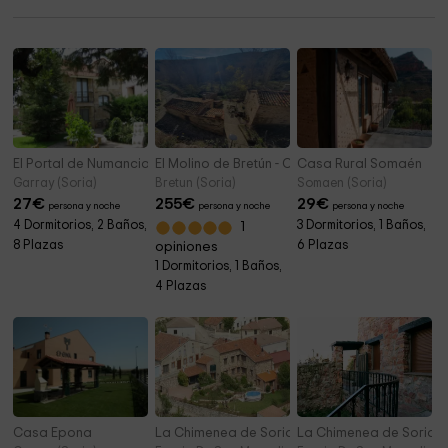
Iglesia de San Salvador Villar del Ala
4,9 km
El Portal de Numancia I
El Molino de Bretún - Casa Garduña
Casa Rural Somaén
Garray (Soria)
Bretun (Soria)
Somaen (Soria)
27
€
255
€
29
€
persona y noche
persona y noche
persona y noche
4 Dormitorios, 2 Baños,
3 Dormitorios, 1 Baños,
1
8 Plazas
6 Plazas
opiniones
1 Dormitorios, 1 Baños,
4 Plazas
Casa Epona
La Chimenea de Soria I
La Chimenea de Soria II