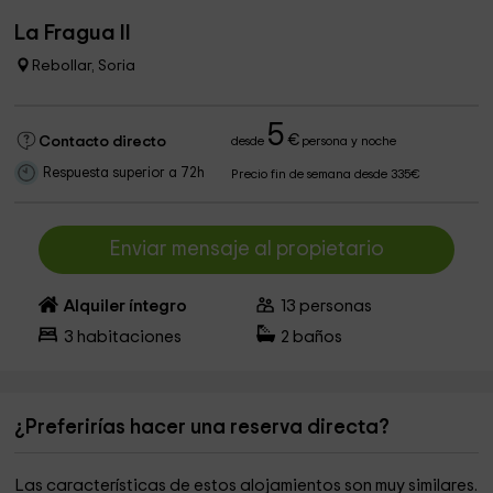
La Fragua II
Rebollar, Soria
5
€
Contacto directo
desde
persona y noche
Respuesta superior a 72h
Precio fin de semana desde 335€
Enviar mensaje al propietario
Alquiler íntegro
13
personas
3
habitaciones
2
baños
¿Preferirías hacer una reserva directa?
Las características de estos alojamientos son muy similares.