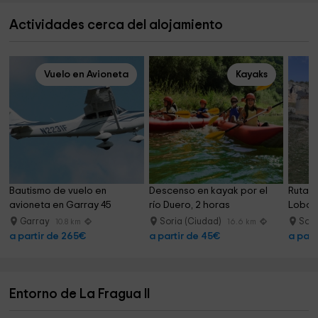
Actividades cerca del alojamiento
Vuelo en Avioneta
Kayaks
Bautismo de vuelo en 
Descenso en kayak por el 
Ruta g
avioneta en Garray 45 
río Duero, 2 horas
Lobos
minutos
Garray
Soria (Ciudad)
Sori
10.8 km
16.6 km
a partir de 265€
a partir de 45€
a part
Entorno de La Fragua II