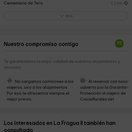
Cementerio de Tera
2,2 km
Iglesia Parrioquial de Nuestra Señora del Carmen
2,2 km
Más
Ayuntamiento De Rollamienta
2,5 km
Ermita del Cristo del Humilladero
2,8 km
Nuestro compromiso contigo
Cementerio
4,1 km
Iglesia de San Andrés
4,2 km
Te garantizamos la mejor calidad de nuestros alojamientos y
servicios
Ermita de San Martín
4,3 km
Dolmen de San Gregorio
4,3 km
No cargamos comisiones a los 
Al reservar con nosotr
viajeros, sino a los alojamientos. 
cubierto por la Garantía de
Cementerio
4,7 km
Por eso te ofrecemos siempre el 
Protección al viajero de 
mejor precio.
CasasRurales.net
Ayuntamiento de Villar del Ala
4,9 km
Rubén Darío Rivera Jiménez
4,9 km
Los interesados en La Fragua II también han
Iglesia de Santa Lucía
4,9 km
consultado