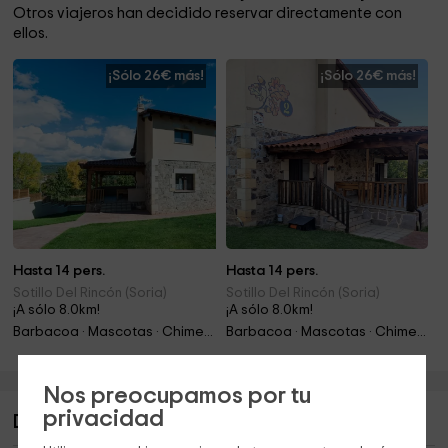
Otros viajeros han decidido reservar directamente con
ellos.
¡Sólo 26€ más!
¡Sólo 26€ más!
Hasta 14 pers.
Hasta 14 pers.
Sotillo Del Rincón (Soria)
Sotillo Del Rincón (Soria)
¡A sólo 8.0km!
¡A sólo 8.0km!
Barbacoa · Mascotas · Chimenea
Barbacoa · Mascotas · Chimenea
Nos preocupamos por tu
privacidad
Descripción de La Fragua II