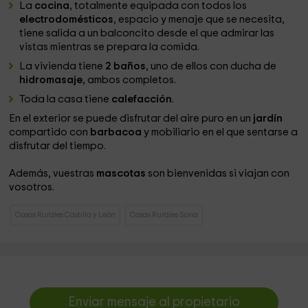
La
cocina
, totalmente equipada con todos los
electrodomésticos
,
espacio y menaje que se necesita,
tiene salida a un balconcito desde el que admirar las
vistas mientras se prepara la comida.
La vivienda tiene
2 baños
, uno de ellos con ducha de
hidromasaje
, ambos completos.
Toda la casa tiene
calefacción
.
En el exterior se puede disfrutar del aire puro en un
jardín
compartido con
barbacoa
y mobiliario en el que sentarse a
disfrutar del tiempo.
Además, vuestras
mascotas
son bienvenidas si viajan con
vosotros.
Casas Rurales Castilla y León
Casas Rurales Soria
Enviar mensaje al propietario