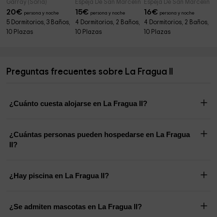
Garray (Soria)
Espeja De San Marcelino (Soria)
Espeja De San Marcelino (
20
€
15
€
16
€
persona y noche
persona y noche
persona y noche
5 Dormitorios, 3 Baños,
4 Dormitorios, 2 Baños,
4 Dormitorios, 2 Baños,
10 Plazas
10 Plazas
10 Plazas
Preguntas frecuentes sobre La Fragua II
¿Cuánto cuesta alojarse en La Fragua II?
¿Cuántas personas pueden hospedarse en La Fragua
II?
¿Hay piscina en La Fragua II?
¿Se admiten mascotas en La Fragua II?