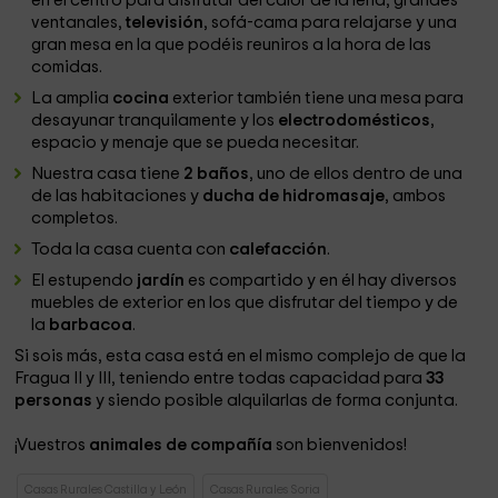
en el centro para disfrutar del calor de la leña, grandes
ventanales,
televisión
, sofá-cama para relajarse y una
gran mesa en la que podéis reuniros a la hora de las
comidas.
La amplia
cocina
exterior también tiene una mesa para
desayunar tranquilamente y los
electrodomésticos
,
espacio y menaje que se pueda necesitar.
Nuestra casa tiene
2 baños
, uno de ellos dentro de una
de las habitaciones y
ducha de hidromasaje
, ambos
completos.
Toda la casa cuenta con
calefacción
.
El estupendo
jardín
es compartido y en él hay diversos
muebles de exterior en los que disfrutar del tiempo y de
la
barbacoa
.
Si sois más, esta casa está en el mismo complejo de que la
Fragua II y III, teniendo entre todas capacidad para
33
personas
y siendo posible alquilarlas de forma conjunta.
¡Vuestros
animales de compañía
son bienvenidos!
Casas Rurales Castilla y León
Casas Rurales Soria