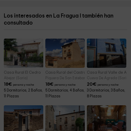
Rubén Darío Rivera Jiménez
4,9 km
Los interesados en La Fragua I también han
Iglesia de Santa Lucía
4,9 km
consultado
Iglesia de San Salvador Villar del Ala
4,9 km
Casa Rural El Cedro
Casa Rural del Castro
Casa Rural Valle de Ar
Abejar (Soria)
Piquera De San Esteban (Soria)
Cueva De Agreda (Soria)
18
€
18
€
20
€
persona y noche
persona y noche
persona y noche
5 Dormitorios, 2 Baños,
5 Dormitorios, 4 Baños,
3 Dormitorios, 3 Baños,
11 Plazas
11 Plazas
8 Plazas