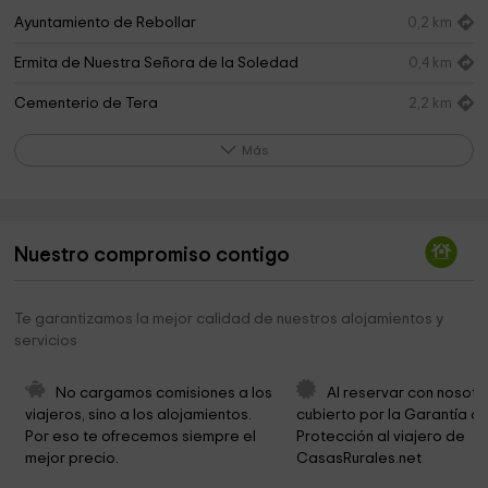
Ayuntamiento de Rebollar
0,2 km
Ermita de Nuestra Señora de la Soledad
0,4 km
Cementerio de Tera
2,2 km
Iglesia Parrioquial de Nuestra Señora del Carmen
2,2 km
Más
Ayuntamiento De Rollamienta
2,5 km
Ermita del Cristo del Humilladero
2,8 km
Nuestro compromiso contigo
Cementerio
4,1 km
Iglesia de San Andrés
4,2 km
Te garantizamos la mejor calidad de nuestros alojamientos y
servicios
Ermita de San Martín
4,3 km
Dolmen de San Gregorio
4,3 km
No cargamos comisiones a los 
Al reservar con nosotr
viajeros, sino a los alojamientos. 
cubierto por la Garantía de
Cementerio
4,7 km
Por eso te ofrecemos siempre el 
Protección al viajero de 
mejor precio.
CasasRurales.net
Ayuntamiento de Villar del Ala
4,9 km