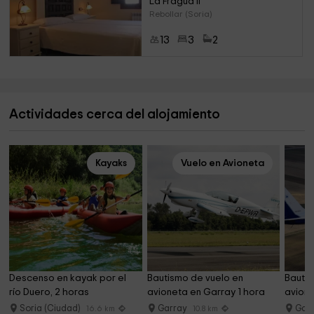
La Fragua II
Rebollar (Soria)
13
3
2
Actividades cerca del alojamiento
Kayaks
Vuelo en Avioneta
Descenso en kayak por el 
Bautismo de vuelo en 
Bautis
río Duero, 2 horas
avioneta en Garray 1 hora
avione
minuto
Soria (Ciudad)
Garray
Gar
16.6 km
10.8 km