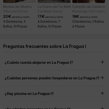
Montes de Alhama
La Cueva del Tío Melitón
Campillo de Cameros
Villarraso (Soria)
Covaleda (Soria)
Montenegro De Cameros (
20
€
17
€
18
€
persona y noche
persona y noche
persona y noche
4 Dormitorios, 4
6 Dormitorios, 7
3 Dormitorios, 2 Baños,
Baños, 10 Plazas
Baños, 12 Plazas
6 Plazas
Preguntas frecuentes sobre La Fragua I
¿Cuánto cuesta alojarse en La Fragua I?
¿Cuántas personas pueden hospedarse en La Fragua I?
¿Hay piscina en La Fragua I?