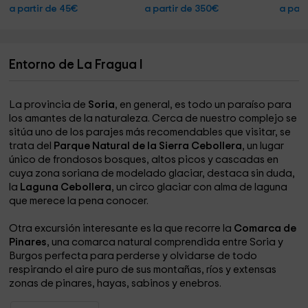
a partir de 45€
a partir de 350€
a part
Entorno de La Fragua I
La provincia de
Soria
, en general, es todo un paraíso para
los amantes de la naturaleza. Cerca de nuestro complejo se
sitúa uno de los parajes más recomendables que visitar, se
trata del
Parque Natural de la Sierra Cebollera
, un lugar
único de frondosos bosques, altos picos y cascadas en
cuya zona soriana de modelado glaciar, destaca sin duda,
la
Laguna Cebollera
, un circo glaciar con alma de laguna
que merece la pena conocer.
Otra excursión interesante es la que recorre la
Comarca de
Pinares
,
una comarca natural comprendida entre Soria y
Burgos perfecta para perderse y olvidarse de todo
respirando el aire puro de sus montañas, ríos y extensas
zonas de pinares, hayas, sabinos y enebros.