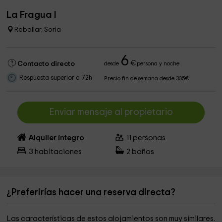
La Fragua I
Rebollar, Soria
6
€
Contacto directo
desde
persona y noche
Respuesta superior a 72h
Precio fin de semana desde 305€
Enviar mensaje al propietario
Alquiler íntegro
11
personas
3
habitaciones
2
baños
¿Preferirías hacer una reserva directa?
Las características de estos alojamientos son muy similares.