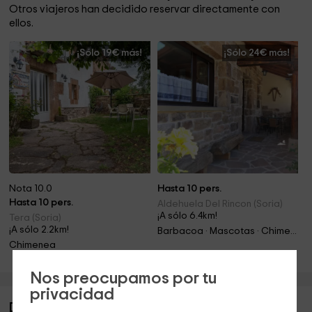
Otros viajeros han decidido reservar directamente con
ellos.
¡Sólo 19€ más!
¡Sólo 24€ más!
Nota 10.0
Hasta 10 pers.
Hasta 10 pers.
Aldehuela Del Rincon (Soria)
¡A sólo 6.4km!
Tera (Soria)
¡A sólo 2.2km!
Barbacoa · Mascotas · Chimenea
Chimenea
Nos preocupamos por tu
privacidad
Descripción de La Fragua I