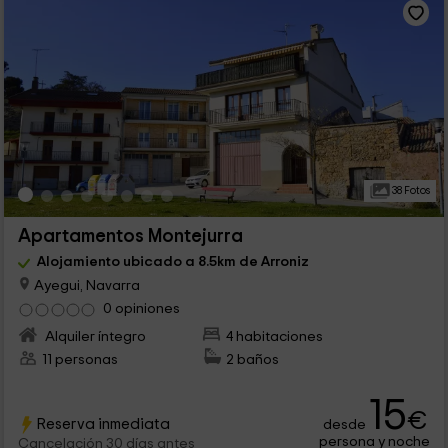
38 Fotos
Apartamentos Montejurra
Alojamiento ubicado a 8.5km de Arroniz
Ayegui, Navarra
0 opiniones
Alquiler íntegro
4 habitaciones
11 personas
2 baños
15
€
Reserva inmediata
desde
persona y noche
Cancelación 30 días antes