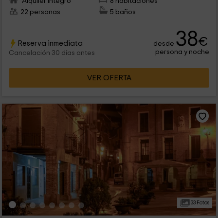
Alquiler íntegro
8 habitaciones
22 personas
5 baños
38
€
Reserva inmediata
desde
persona y noche
Cancelación 30 días antes
VER OFERTA
33 Fotos