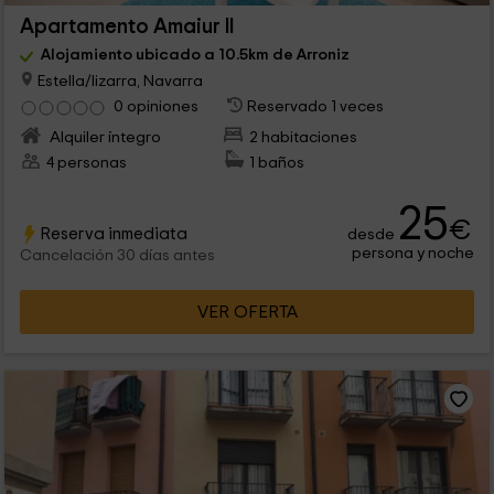
Apartamento Amaiur II
Alojamiento ubicado a 10.5km de Arroniz
Estella/lizarra, Navarra
0 opiniones
Reservado 1 veces
Alquiler íntegro
2 habitaciones
4 personas
1 baños
25
€
Reserva inmediata
desde
persona y noche
Cancelación 30 días antes
VER OFERTA