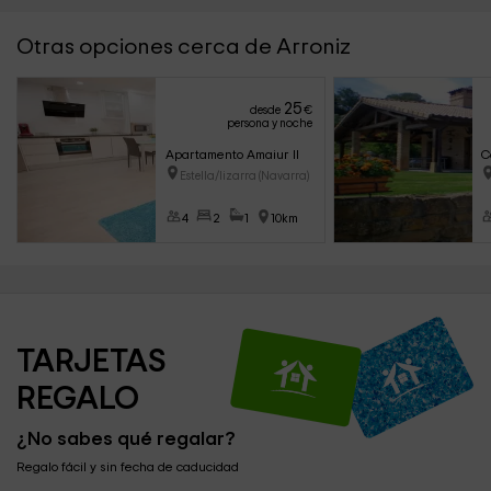
Otras opciones cerca de Arroniz
25
desde
€
persona y noche
Apartamento Amaiur II
C
Estella/lizarra (Navarra)
4
2
1
10km
TARJETAS 
REGALO
¿No sabes qué regalar?
Regalo fácil y sin fecha de caducidad