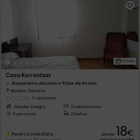
19 Fotos
Casa Korrontxas
Alojamiento ubicado a 9.0km de Arroniz
Murieta, Navarra
0 opiniones
Alquiler íntegro
3 habitaciones
5 personas
2 baños
18
€
Reserva inmediata
desde
persona y noche