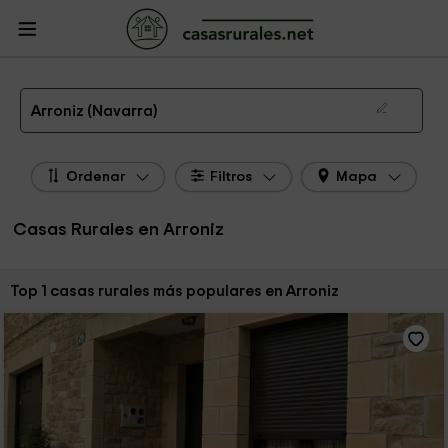
CasasRurales.net
Casas Rurales
Casas Rurales Navarra
Casas Rurales
Arroniz
Las 1 mejores casas rurales en Arroniz de 2026
Arroniz (Navarra)
Ordenar
Filtros
Mapa
Casas Rurales en Arroniz
Ordenar por:
Top 1 casas rurales más populares en Arroniz