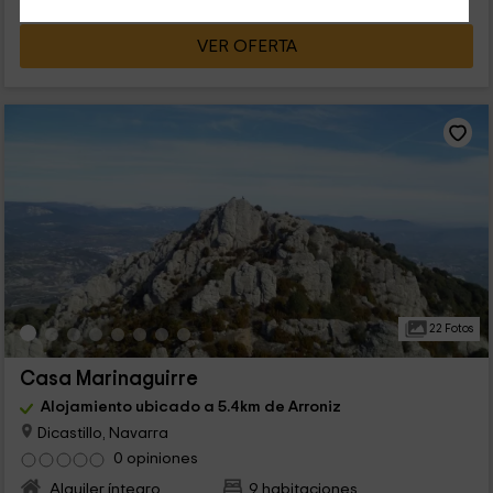
VER OFERTA
22 Fotos
Casa Marinaguirre
Alojamiento ubicado a 5.4km de Arroniz
Dicastillo, Navarra
0 opiniones
Alquiler íntegro
9 habitaciones