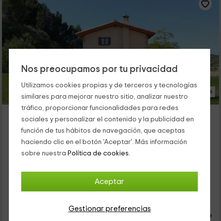
Nos preocupamos por tu privacidad
Utilizamos cookies propias y de terceros y tecnologías
25 Fotos
similares para mejorar nuestro sitio, analizar nuestro
tráfico, proporcionar funcionalidades para redes
Aranbeltza Etxea
sociales y personalizar el contenido y la publicidad en
Alojamiento ubicado a 5.3km de Arroniz
función de tus hábitos de navegación, que aceptas
Dicastillo, Navarra
haciendo clic en el botón 'Aceptar'. Más información
0 opiniones
sobre nuestra
Política de cookies.
Alquiler íntegro
5 habitaciones
14 personas
3 baños
Aceptar
19
€
desde
Contacto directo
Gestionar preferencias
persona y noche
Cancelación 30 días antes