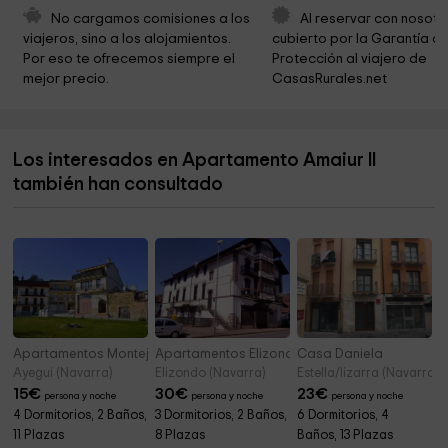
Parque Los Llanos
0,3 km
No cargamos comisiones a los 
Al reservar con nosotr
viajeros, sino a los alojamientos. 
cubierto por la Garantía de
Iglesia Santa Maria Jus del Castillo
0,4 km
Por eso te ofrecemos siempre el 
Protección al viajero de 
mejor precio.
CasasRurales.net
Capuchinos
0,6 km
Ermita de Santa Bárbara
1,1 km
Los interesados en Apartamento Amaiur II
Ermita de San Lorenzo
1,4 km
también han consultado
Parque de Las Calaveras
1,4 km
Apartamentos Montejurra
Apartamentos Elizondo Center
Casa Daniela
Ayegui (Navarra)
Elizondo (Navarra)
Estella/lizarra (Navarra)
15
€
30
€
23
€
persona y noche
persona y noche
persona y noche
4 Dormitorios, 2 Baños,
3 Dormitorios, 2 Baños,
6 Dormitorios, 4
11 Plazas
8 Plazas
Baños, 13 Plazas