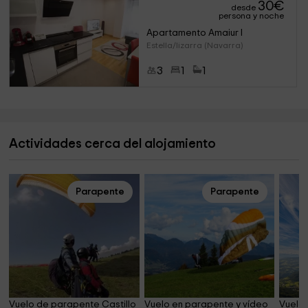
30
€
desde
persona y noche
Apartamento Amaiur I
Estella/lizarra (Navarra)
3
1
1
Actividades cerca del alojamiento
Parapente
Parapente
Vuelo de parapente Castillo 
Vuelo en parapente y vídeo 
Vuelo 