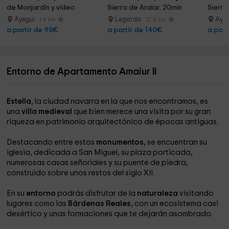
de Monjardín y vídeo
Sierra de Aralar, 20min
Sierra
Ayegui
Legarda
Aye
1.9 km
21.6 km
a partir de 95€
a partir de 140€
a part
Entorno de Apartamento Amaiur II
Estella
, la ciudad navarra en la que nos encontramos, es
una
villa medieval
que bien merece una visita por su gran
riqueza en patrimonio arquitectónico de épocas antiguas.
Destacando entre estos
monumentos
, se encuentran su
iglesia, dedicada a San Miguel, su plaza porticada,
numerosas casas señoriales y su puente de piedra,
construido sobre unos restos del siglo XII.
En su
entorno
podrás disfrutar de la
naturaleza
visitando
lugares como las
Bárdenas Reales
, con un ecosistema casi
desértico y unas formaciones que te dejarán asombrado.