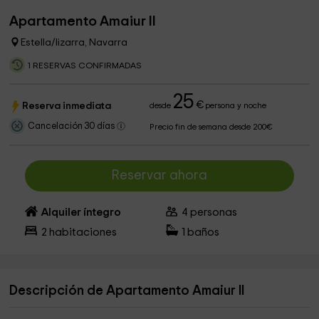
Apartamento Amaiur II
Estella/lizarra, Navarra
1 RESERVAS CONFIRMADAS
25
€
Reserva inmediata
desde
persona y noche
Cancelación 30 días
Precio fin de semana desde 200€
Reservar ahora
Alquiler íntegro
4
personas
2
habitaciones
1
baños
Descripción de Apartamento Amaiur II