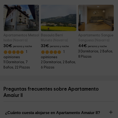
Apartamentos Metsola
Basaula Berri
Apartamento Sangüesa
Isaba (Navarra)
Muneta (Navarra)
Sanguesa (Navarra)
30
€
33
€
44
€
persona y noche
persona y noche
persona y noche
3 Dormitorios, 2 Baños,
1
1
8 Plazas
opiniones
opiniones
11 Dormitorios, 7
2 Dormitorios, 2 Baños,
Baños, 22 Plazas
6 Plazas
Preguntas frecuentes sobre Apartamento
Amaiur II
¿Cuánto cuesta alojarse en Apartamento Amaiur II?