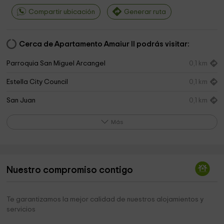
Compartir ubicación
Generar ruta
Cerca de Apartamento Amaiur II podrás visitar:
Parroquia San Miguel Arcangel
0,1 km
Estella City Council
0,1 km
San Juan
0,1 km
Palacio De Los Reyes De Navarra, Estella
0,2 km
Más
Museo del Carlismo
0,2 km
Museo Gustavo De Maeztu
0,2 km
Nuestro compromiso contigo
San Pedro
0,3 km
Iglesia de San Pedro de la Rúa
0,3 km
Te garantizamos la mejor calidad de nuestros alojamientos y
servicios
Parroquia De San Pedro
0,3 km