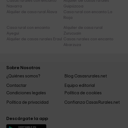
Casas rurales con encanto
Alquiler de casas rurales
Navarra
Guipúzcoa
Alquiler de casa rural Álava
Casa rural con encanto La
Rioja
Casa rural con encanto
Alquiler de casa rural
Ayegui
Zurucuain
Alquiler de casas rurales Eraul
Casas rurales con encanto
Abarzuza
Sobre Nosotros
¿Quiénes somos?
Blog Casasrurales.net
Contactar
Equipo editorial
Condiciones legales
Política de cookies
Política de privacidad
Confianza CasasRurales.net
Descárgate la app