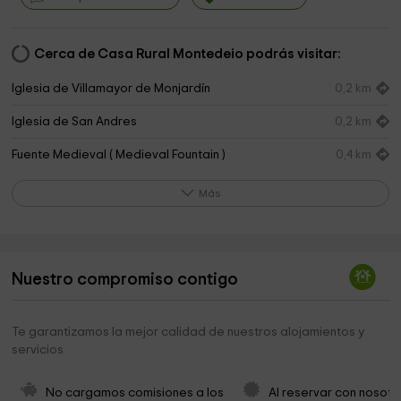
Cerca de Casa Rural Montedeio podrás visitar:
Iglesia de Villamayor de Monjardín
0,2 km
Iglesia de San Andres
0,2 km
Fuente Medieval ( Medieval Fountain )
0,4 km
Ermita de la Cruz
0,5 km
Más
Iglesia de San Salvador
1,5 km
Ayuntamiento de Igúzquiza
1,7 km
Nuestro compromiso contigo
Parroquia de San Pedro
1,7 km
Cementerio
1,8 km
Te garantizamos la mejor calidad de nuestros alojamientos y
servicios
Ayuntamiento de Luquin
2,0 km
Iglesia de Luquín
2,0 km
No cargamos comisiones a los 
Al reservar con nosotr