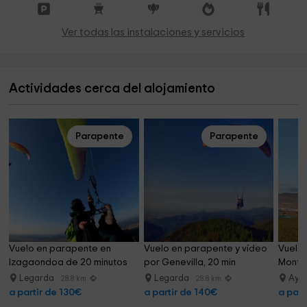
Ver todas las instalaciones y servicios
Actividades cerca del alojamiento
Parapente
Parapente
Vuelo en parapente en 
Vuelo en parapente y vídeo 
Vuelo 
Izagaondoa de 20 minutos
por Genevilla, 20 min
Montej
Legarda
Legarda
Aye
28.8 km
28.8 km
a partir de 130€
a partir de 140€
a part