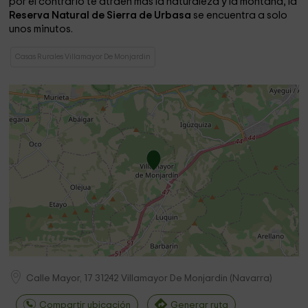
por el contrario te atraen más la naturaleza y la montaña, la
Reserva Natural de Sierra de Urbasa
se encuentra a solo
unos minutos.
Casas Rurales Villamayor De Monjardin
Calle Mayor, 17
31242
Villamayor De Monjardin
(
Navarra
)
Compartir ubicación
Generar ruta