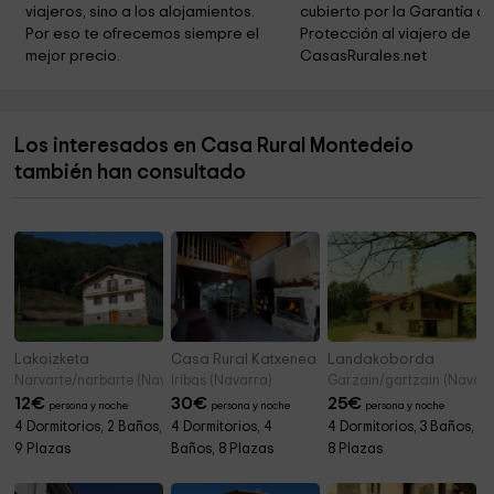
viajeros, sino a los alojamientos. 
cubierto por la Garantía de
Parroquia de San Germán y San Servando
2,1 km
Por eso te ofrecemos siempre el 
Protección al viajero de 
mejor precio.
CasasRurales.net
Ermita de San Juan de Limiri
2,9 km
Ayuntamiento De Olejua
3,0 km
Los interesados en Casa Rural Montedeio
Parroquia de San Juan Evangelista
3,1 km
también han consultado
Ermita de Santa Gema
3,1 km
Lakoizketa
Casa Rural Katxenea
Landakoborda
Narvarte/narbarte (Navarra)
Iribas (Navarra)
Garzain/gartzain (Navarr
12
€
30
€
25
€
persona y noche
persona y noche
persona y noche
4 Dormitorios, 2 Baños,
4 Dormitorios, 4
4 Dormitorios, 3 Baños,
9 Plazas
Baños, 8 Plazas
8 Plazas