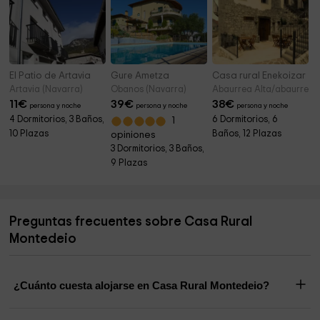
El Patio de Artavia
Gure Ametza
Casa rural Enekoizar
Artavia (Navarra)
Obanos (Navarra)
Abaurrea Alta/abaurrega
11
€
39
€
38
€
persona y noche
persona y noche
persona y noche
4 Dormitorios, 3 Baños,
6 Dormitorios, 6
1
10 Plazas
Baños, 12 Plazas
opiniones
3 Dormitorios, 3 Baños,
9 Plazas
Preguntas frecuentes sobre Casa Rural
Montedeio
¿Cuánto cuesta alojarse en Casa Rural Montedeio?