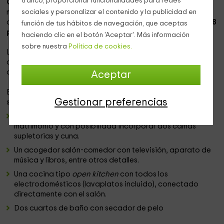
tráfico, proporcionar funcionalidades para redes
Casa Rural Montedeio
se encuentra en el pequeño
municipio de
Villamayor de Mojardín
(Navarra), en la
sociales y personalizar el contenido y la publicidad en
comarca de Estella Oriental y tiene una capacidad de
6 a 8
función de tus hábitos de navegación, que aceptas
plazas
.
haciendo clic en el botón 'Aceptar'. Más información
sobre nuestra
Política de cookies.
La construcción de esta vivienda se remonta al año 1832,
conservando en la actualidad la estructura propia de las
antiguas casas de agricultores de la época.
Aceptar
En el interior del alojamiento podemos encontrar las
Gestionar preferencias
siguientes espacios:
Tres habitaciones dobles: una de ellas con cama de
matrimonio y con posibilidad incorporar dos camas
supletorias y cuna.
Un acogedor salón-comedor con televisión, aparato de
música y libros, entre otros detalles.
Una cocina tipo
open kitchen
con todos los
electrodomésticos (lavaplatos incluido), conectado
directamente con el salón.
Dos cuartos de baño con secador de pelo