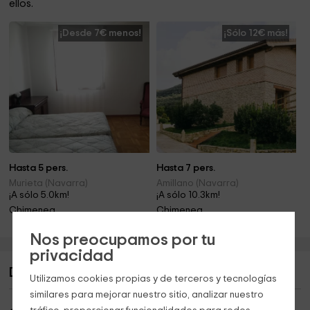
ellos.
¡Desde 7€ menos!
¡Sólo 12€ más!
Hasta 5 pers.
Hasta 7 pers.
Murieta (Navarra)
Amillano (Navarra)
¡A sólo 5.0km!
¡A sólo 10.3km!
Chimenea
Chimenea
Nos preocupamos por tu
privacidad
Descripción de Casa Rural Montedeio
Utilizamos cookies propias y de terceros y tecnologías
similares para mejorar nuestro sitio, analizar nuestro