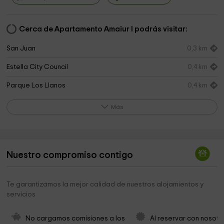
Cerca de Apartamento Amaiur I podrás visitar:
San Juan
0,3 km
Estella City Council
0,4 km
Parque Los Llanos
0,4 km
Parroquia San Miguel Arcangel
0,5 km
Más
Palacio De Los Reyes De Navarra, Estella
0,5 km
Museo Gustavo De Maeztu
0,5 km
Nuestro compromiso contigo
Parroquia De San Pedro
0,5 km
San Pedro
0,6 km
Te garantizamos la mejor calidad de nuestros alojamientos y
servicios
Iglesia de San Pedro de la Rúa
0,6 km
Museo del Carlismo
0,6 km
No cargamos comisiones a los 
Al reservar con nosotr