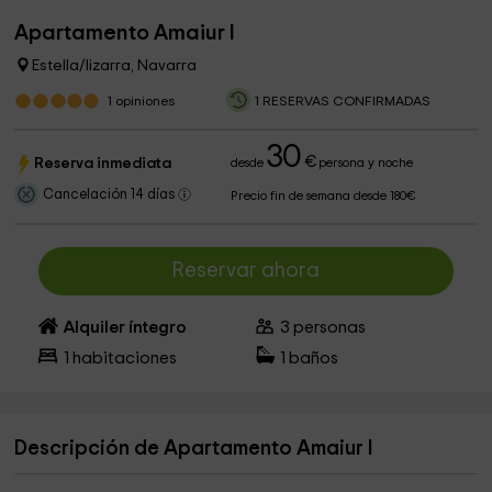
Apartamento Amaiur I
Estella/lizarra, Navarra
1
opiniones
1 RESERVAS CONFIRMADAS
30
€
Reserva inmediata
desde
persona y noche
Cancelación 14 días
Precio fin de semana desde 180€
Reservar ahora
Alquiler íntegro
3
personas
1
habitaciones
1
baños
Descripción de Apartamento Amaiur I