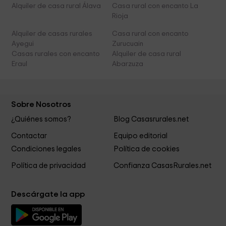
Alquiler de casa rural Álava
Casa rural con encanto La
Rioja
Alquiler de casas rurales
Casa rural con encanto
Ayegui
Zurucuain
Casas rurales con encanto
Alquiler de casa rural
Eraul
Abarzuza
Sobre Nosotros
¿Quiénes somos?
Blog Casasrurales.net
Contactar
Equipo editorial
Condiciones legales
Política de cookies
Política de privacidad
Confianza CasasRurales.net
Descárgate la app