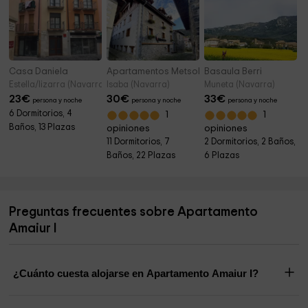
Casa Daniela
Apartamentos Metsola
Basaula Berri
Estella/lizarra (Navarra)
Isaba (Navarra)
Muneta (Navarra)
23
€
30
€
33
€
persona y noche
persona y noche
persona y noche
6 Dormitorios, 4
1
1
Baños, 13 Plazas
opiniones
opiniones
11 Dormitorios, 7
2 Dormitorios, 2 Baños,
Baños, 22 Plazas
6 Plazas
Preguntas frecuentes sobre Apartamento
Amaiur I
¿Cuánto cuesta alojarse en Apartamento Amaiur I?