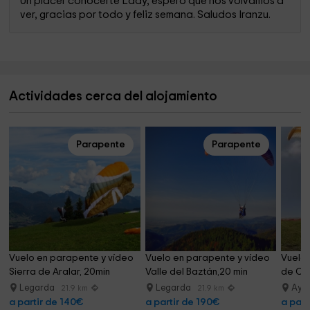
Un placer conocerte Lady, espero que nos volvamos a
ver, gracias por todo y feliz semana. Saludos Iranzu.
Actividades cerca del alojamiento
Parapente
Parapente
Vuelo en parapente y vídeo 
Vuelo en parapente y vídeo 
Vuelo 
Sierra de Aralar, 20min
Valle del Baztán,20 min
de Cod
Legarda
Legarda
Aye
21.9 km
21.9 km
a partir de 140€
a partir de 190€
a part