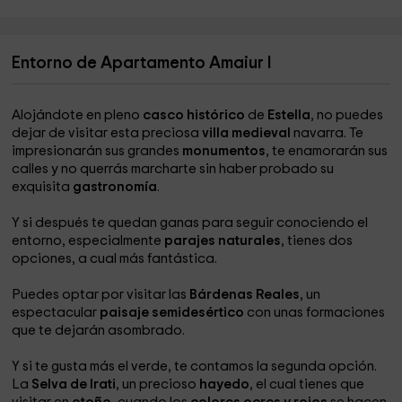
Entorno de Apartamento Amaiur I
Alojándote en pleno
casco histórico
de
Estella
, no puedes
dejar de visitar esta preciosa
villa medieval
navarra. Te
impresionarán sus grandes
monumentos
, te enamorarán sus
calles y no querrás marcharte sin haber probado su
exquisita
gastronomía
.
Y si después te quedan ganas para seguir conociendo el
entorno, especialmente
parajes naturales
, tienes dos
opciones, a cual más fantástica.
Puedes optar por visitar las
Bárdenas Reales
, un
espectacular
paisaje semidesértico
con unas formaciones
que te dejarán asombrado.
Y si te gusta más el verde, te contamos la segunda opción.
La
Selva de Irati
, un precioso
hayedo
, el cual tienes que