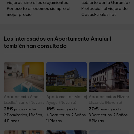
viajeros, sino a los alojamientos. 
cubierto por la Garantía de
Ermita de Santa Bárbara
0,7 km
Por eso te ofrecemos siempre el 
Protección al viajero de 
mejor precio.
CasasRurales.net
Iglesia Santa Maria Jus del Castillo
0,7 km
Capuchinos
0,8 km
Los interesados en Apartamento Amaiur I
Ermita de San Lorenzo
1,6 km
también han consultado
Parque de Las Calaveras
1,7 km
Apartamento Amaiur II
Apartamentos Montejurra
Apartamentos Elizondo
Estella/lizarra (Navarra)
Ayegui (Navarra)
Elizondo (Navarra)
25
€
15
€
30
€
persona y noche
persona y noche
persona y noche
2 Dormitorios, 1 Baños,
4 Dormitorios, 2 Baños,
3 Dormitorios, 2 Baños,
4 Plazas
11 Plazas
8 Plazas