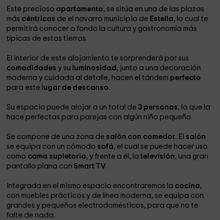
Este precioso
apartamento
, se sitúa en una de las plazas
más
céntricas
de el navarro municipio de
Estella
, lo cual te
permitirá conocer a fondo la cultura y gastronomía más
típicas de estas tierras.
El interior de este alojamiento te sorprenderá por sus
comodidades
y su
luminosidad
, junto a una decoración
moderna y cuidada al detalle, hacen el tándem
perfecto
para este l
ugar de descanso
.
Su espacio puede alojar a un total de
3 personas
, lo que la
hace perfectas para parejas con algún niño pequeño.
Se compone de una zona de
salón con comedor
. El
salón
se equipa con un cómodo
sofá
, el cual se puede hacer uso
como
cama supletoria
, y frente a él, la
televisión
, una gran
pantalla plana con
Smart TV
.
Integrada en el mismo espacio encontraremos la
cocina
,
con muebles prácticos y de línea moderna, se equipa con
grandes y pequeños electrodomésticos, para que no te
falte de nada.