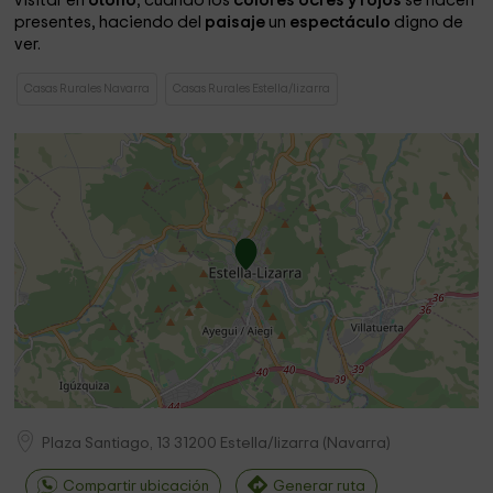
visitar en
otoño
, cuando los
colores ocres y rojos
se hacen
presentes, haciendo del
paisaje
un
espectáculo
digno de
ver.
Casas Rurales Navarra
Casas Rurales Estella/lizarra
Plaza Santiago, 13
31200
Estella/lizarra
(
Navarra
)
Compartir ubicación
Generar ruta