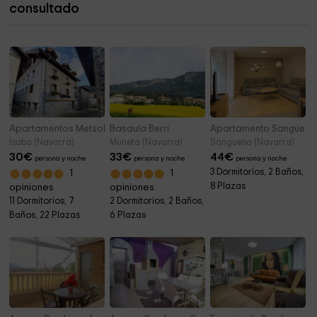
consultado
Parque de Las Calaveras
1,5 km
Apartamentos Metsola
Basaula Berri
Apartamento Sangüesa
Isaba (Navarra)
Muneta (Navarra)
Sanguesa (Navarra)
30
€
33
€
44
€
persona y noche
persona y noche
persona y noche
3 Dormitorios, 2 Baños,
1
1
8 Plazas
opiniones
opiniones
11 Dormitorios, 7
2 Dormitorios, 2 Baños,
Baños, 22 Plazas
6 Plazas