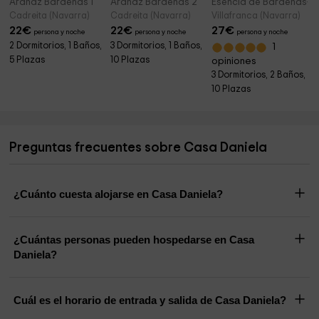
Aranaz Bardenas 1
Aranaz Bardenas 2
Esencia de Bardenas- 
Cadreita (Navarra)
Cadreita (Navarra)
Villafranca (Navarra)
22
€
22
€
27
€
persona y noche
persona y noche
persona y noche
2 Dormitorios, 1 Baños,
3 Dormitorios, 1 Baños,
1
5 Plazas
10 Plazas
opiniones
3 Dormitorios, 2 Baños,
10 Plazas
Preguntas frecuentes sobre Casa Daniela
¿Cuánto cuesta alojarse en Casa Daniela?
¿Cuántas personas pueden hospedarse en Casa
Daniela?
Cuál es el horario de entrada y salida de Casa Daniela?