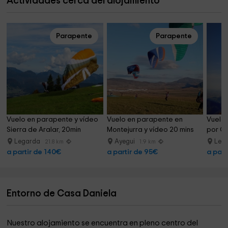
Actividades cerca del alojamiento
Parapente
Parapente
Vuelo en parapente y vídeo 
Vuelo en parapente en 
Vuelo 
Sierra de Aralar, 20min
Montejurra y vídeo 20 mins
por Ge
Legarda
Ayegui
Leg
21.8 km
1.9 km
a partir de 140€
a partir de 95€
a part
Entorno de Casa Daniela
Nuestro alojamiento se encuentra en pleno centro del