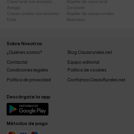
Casa rural con encanto
Alquiler de casa rural
Ayegui
Zurucuain
Casas rurales con encanto
Alquiler de casas rurales
Eraul
Abarzuza
Sobre Nosotros
¿Quiénes somos?
Blog Casasrurales.net
Contactar
Equipo editorial
Condiciones legales
Política de cookies
Política de privacidad
Confianza CasasRurales.net
Descárgate la app
Métodos de pago