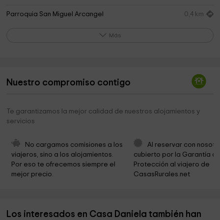
Parroquia San Miguel Arcangel
0,4 km
Parque Los Llanos
0,4 km
Más
Palacio De Los Reyes De Navarra, Estella
0,4 km
Museo Gustavo De Maeztu
0,4 km
Nuestro compromiso contigo
Parroquia De San Pedro
0,5 km
Museo del Carlismo
0,5 km
Te garantizamos la mejor calidad de nuestros alojamientos y
servicios
San Pedro
0,5 km
Iglesia de San Pedro de la Rúa
0,5 km
No cargamos comisiones a los 
Al reservar con nosotr
viajeros, sino a los alojamientos. 
cubierto por la Garantía de
Iglesia Santa Maria Jus del Castillo
0,6 km
Por eso te ofrecemos siempre el 
Protección al viajero de 
mejor precio.
CasasRurales.net
Capuchinos
0,8 km
Ermita de Santa Bárbara
0,9 km
Los interesados en Casa Daniela también han
Ermita de San Lorenzo
1,5 km