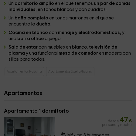
Un
dormitorio amplio
en el que tenemos
un par de camas
individuales
, en tonos blancos y con cuadros.
Un
baño completo
en tonos marrones en el que se
encuentra la
ducha
.
Cocina en blanco
con
menaje y electrodomésticos
, y
una
barra office
a juego.
Sala de estar
con muebles en blanco,
televisión de
plasma
y una funcional
mesa de comedor
en madera con
sillas para todos.
Apartamentos Navarra
Apartamentos Estella/lizarra
Apartamentos
Apartamento 1 dormitorio
47
desde
€
persona y noche
Máximo 3 huéspedes