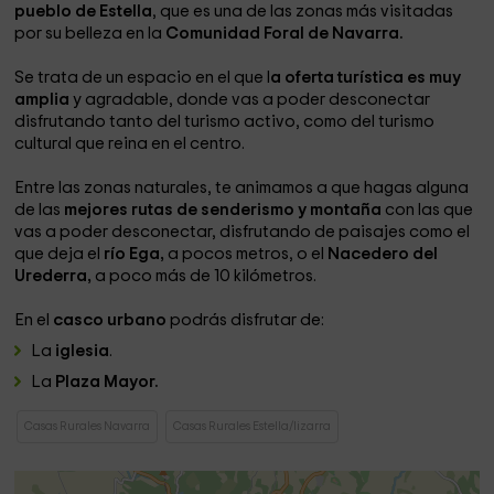
pueblo de Estella
, que es una de las zonas más visitadas
por su belleza en la
Comunidad Foral de Navarra.
Se trata de un espacio en el que l
a oferta turística es muy
amplia
y agradable, donde vas a poder desconectar
disfrutando tanto del turismo activo, como del turismo
cultural que reina en el centro.
Entre las zonas naturales, te animamos a que hagas alguna
de las
mejores rutas de senderismo y montaña
con las que
vas a poder desconectar, disfrutando de paisajes como el
que deja el
río Ega,
a pocos metros, o el
Nacedero del
Urederra,
a poco más de 10 kilómetros.
En el
casco urbano
podrás disfrutar de:
La
iglesia
.
La
Plaza Mayor.
Casas Rurales Navarra
Casas Rurales Estella/lizarra